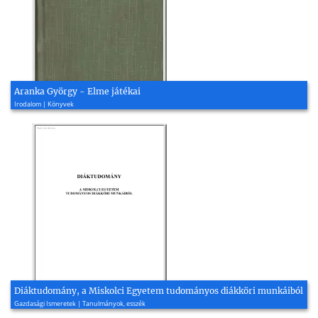
Aranka György - Elme játékai
Irodalom | Könyvek
Diáktudomány, a Miskolci Egyetem tudományos diákköri munkáiból
Gazdasági Ismeretek | Tanulmányok, esszék