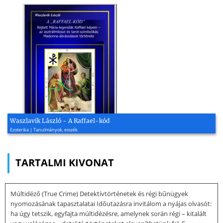
Waszlavik László - A Raffael-kód
Ezoterika | Tanulmányok, esszék
TARTALMI KIVONAT
Múltidéző (True Crime) Detektívtörténetek és régi bűnügyek
nyomozásának tapasztalatai Időutazásra invitálom a nyájas olvasót:
ha úgy tetszik, egyfajta múltidézésre, amelynek során régi – kitalált