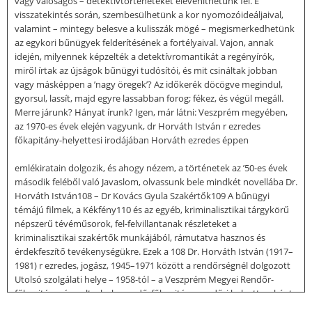
vagy valóságos – detektívtörténeteket eleveníthetünk fel. E
visszatekintés során, szembesülhetünk a kor nyomozóideáljaival,
valamint – mintegy belesve a kulisszák mögé – megismerkedhetünk
az egykori bűnügyek felderítésének a fortélyaival. Vajon, annak
idején, milyennek képzelték a detektívromantikát a regényírók,
miről írtak az újságok bűnügyi tudósítói, és mit csináltak jobban
vagy másképpen a ’nagy öregek’? Az időkerék döcögve megindul,
gyorsul, lassít, majd egyre lassabban forog; fékez, és végül megáll.
Merre járunk? Hányat írunk? Igen, már látni: Veszprém megyében,
az 1970-es évek elején vagyunk, dr Horváth István r ezredes
főkapitány-helyettesi irodájában Horváth ezredes éppen
emlékiratain dolgozik, és ahogy nézem, a történetek az ’50-es évek
második feléből való Javaslom, olvassunk bele mindkét novellába Dr.
Horváth István108 – Dr Kovács Gyula Szakértők109 A bűnügyi
témájú filmek, a Kékfény110 és az egyéb, kriminalisztikai tárgykörű
népszerű tévéműsorok, fel-felvillantanak részleteket a
kriminalisztikai szakértők munkájából, rámutatva hasznos és
érdekfeszítő tevékenységükre. Ezek a 108 Dr. Horváth István (1917–
1981) r ezredes, jogász, 1945–1971 között a rendőrségnél dolgozott
Utolsó szolgálati helye – 1958-tól – a Veszprém Megyei Rendőr-
főkapitányság volt, ahol a rendőrfőkapitány rendőri helyetteseként
tevékenykedett. A szerkesztő és társszerző: dr Kovács Gyula