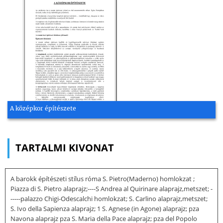
A középkor építészete
TARTALMI KIVONAT
A barokk építészeti stílus róma S. Pietro(Maderno) homlokzat ;
Piazza di S. Pietro alaprajz;----S Andrea al Quirinare alaprajz,metszet; -
-----palazzo Chigi-Odescalchi homlokzat; S. Carlino alaprajz,metszet;
S. Ivo della Sapienza alaprajz; 1 S. Agnese (in Agone) alaprajz; pza
Navona alaprajz pza S. Maria della Pace alaprajz; pza del Popolo