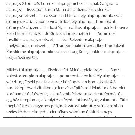
alaprajz; 2 torino S. Lorenzo alaprajz,metszet----; pal. Carignano
alaprajz;-----lisszabon Santa Maria della Divina Providenzia
alaprajz,metszet;-----maissons-laffitte kastély alaprajz,homlokzat,
(tömegvázlat);---vaux-le-Viconte kastély alaprajz---,homlokzat,
(tömegvázlat); versailles kastély sematikus alaprajz;-----párizs Louvre
keleti homlokzat; Val-de-Grace alaprajz,metszet----; Dome des
Invalides alaprajz, metszet;-----bécs Belvedere alaprajz----
-,helyszínrajz, metszet-----; 3 Trautson palota sematikus homlokzat;
Karlskirche alaprajz,homlokzat; salzburg Kollegienkirche alaprajz;------
prága óvárosi Szt.
Miklós tpl alaprajz; ------Kisoldali Szt Miklós tplalaprajz;-------Banz
kolostortemplom alaprajz;-----pommersfelden kastély alaprajz;------
würzburg Érseki palota alaprajz,középpavilon homlokzata 4 A
barokk építészet általános jellemzése Építészeti feladatok A barokk
korában az építészet legjelentősebb feladatai az ellenreformációs
egyház templomai, a királyi és a fejedelmi kastélyok, valamint a főúri
megbízók és a vagyonos polgárok városi palotái. A stílus azonban
széles körben elterjedt, tekintélyes számban épültek a nagy
alkotások hatását tükröző polgári lakóházak is. Az előző korok
gyakorlatához mérten lényegesen megnő a városépítészet
jelentősége. Oroszországban Nagy Péter idején egységes terv szerint