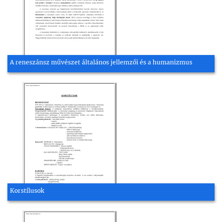
A reneszánsz művészet általános jellemzői és a humanizmus
Korstílusok