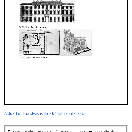
A doksi online olvasásához kérlek jelentkezz be!
2005 · 18 oldal (612 KB)
magyar
385
2007. október