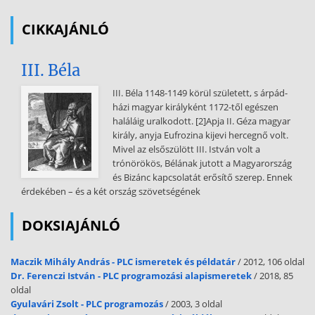
új főváros épült (Szentpétervár, a mai Leningrád), Rómában
sugárutak megnyitásával a véletlenszerűen nőtt középkori várost
CIKKAJÁNLÓ
rendezték. Egész városrészek képét átformáló nagyszabású
együttesek, városi terek keletkeztek. Ekkor alakult ki s vált
III. Béla
számottevő művészi feladattá a kertépítés A francia kastélyok körül
- s azok mintájára Európa-szerte mindenütt - architektonikus
III. Béla 1148-1149 körül született, s árpád-
rendben szervezett hatalmas parkokat telepítettek. A dráma- és
házi magyar királyként 1172-től egészen
operairodalom fellendülését követve eleinte főként Itáliában, majd
haláláig uralkodott. [2]Apja II. Géza magyar
máshol is számos színház épült. Kialakult az a jellegzetes megoldás,
király, anyja Eufrozina kijevi hercegnő volt.
amelyben - az addig lépcsőzetesen emelkedő nézőteret
Mivel az elsőszülött III. István volt a
helyettesítve - a patkó alakú földszintet több emelt sorban páholyok
trónörökös, Bélának jutott a Magyarország
veszik körül. Az összetettebbé vált társadalmi igények szolgálatában
és Bizánc kapcsolatát erősítő szerep. Ennek
kifejlődött a kórházak, iskolák és könyvtárak korra jellemző típusa. A
érdekében – és a két ország szövetségének
haditechnika és a hadszervezet változásának megfelelően
korszerűsödött a katonai építészet. Az állandó zsoldosseregek
DOKSIAJÁNLÓ
elszállásolására nagyméretű kaszárnyák, az elaggott vagy
megrokkant katonák számára invalidus-otthonok épültek. Tovább
fejlődött a
Maczik Mihály András - PLC ismeretek és példatár
/ 2012, 106 oldal
Dr. Ferenczi István - PLC programozási alapismeretek
/ 2018, 85
reneszánsz idején kialakult új-olasz erődrendszer. A katonai
oldal
építészetben az itáliai hadmérnökök helyét a franciák vették át. A
Gyulavári Zsolt - PLC programozás
/ 2003, 3 oldal
legnevesebb erődépítő mester a XVII században, a francia Vauban