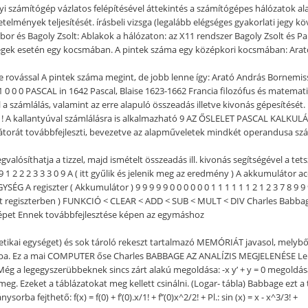
 számítógép vázlatos felépítésével áttekintés a számítógépes hálózatok alap
etelmények teljesítését. írásbeli vizsga (legalább elégséges gyakorlati jeg
or és Bagoly Zsolt: Ablakok a hálózaton: az X11 rendszer Bagoly Zsolt és 
ek esetén egy kocsmában. A pintek száma egy középkori kocsmában: Arat
 rovással A pintek száma megint, de jobb lenne így: Arató András Bornemiss
 0 PASCAL in 1642 Pascal, Blaise 1623-1662 Francia filozófus és matematiku
el a számlálás, valamint az erre alapuló összeadás illetve kivonás gépesítés
nul ! A kallantyúval számlálásra is alkalmazható 9 AZ ŐSLELET PASCAL KALKU
látorát továbbfejleszti, bevezetve az alapműveletek mindkét operandusa sz
valósíthatja a tizzel, majd ismételt összeadás ill. kivonás segítségével a tets
 2 2 3 3 3 0 9 A ( itt gyűlik és jelenik meg az eredmény ) A akkumulátor accum
G A regiszter ( Akkumulátor ) 9 9 9 9 9 0 0 0 0 0 0 1 1 1 1 1 1 2 1 2 3 7 8 9 9 9 
 a két regiszterben ) FUNKCIÓ < CLEAR < ADD < SUB < MULT < DIV Charles Bab
a Gépet Ennek továbbfejlesztése képen az egymáshoz
metikai egységet) és sok tároló rekeszt tartalmazó MEMÓRIÁT javasol, melyb
iába. Ez a mai COMPUTER őse Charles BABBAGE AZ ANALÍZIS MEGJELENÉSE Leibni
t Még a legegyszerübbeknek sincs zárt alakú megoldása: -x y’ + y = 0 megoldása y 
eg. Ezeket a táblázatokat meg kellett csinálni. (Logar- tábla) Babbage ezt 
fejthető: f(x) = f(0) + f’(0).x/1! + f’’(0)x^2/2! + Pl.: sin (x) = x - x^3/3! +