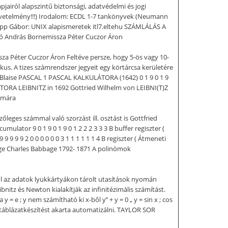
jairól alapszintű biztonsági, adatvédelmi és jogi
y követelmény!!!) Irodalom: ECDL 1-7 tankönyvek (Neumann
Papp Gábor: UNIX alapismeretek itl7.eltehu SZÁMLÁLÁS A
ó András Bornemissza Péter Cuczor Áron
za Péter Cuczor Áron Feltéve persze, hogy 5-ös vagy 10-
s. A tizes számrendszer jegyeit egy körtárcsa kerületére
ét. Blaise PASCAL 1 PASCAL KALKULÁTORA (1642) 0 1 9 0 1 9
LÁTORA LEIBNITZ in 1692 Gottried Wilhelm von LEIBNI(T)Z
ámára
zőleges számmal való szorzást ill. osztást is Gottfried
ulator 9 0 1 9 0 1 9 0 1 2 2 2 3 3 3 B buffer regiszter (
9 9 9 9 2 0 0 0 0 0 0 3 1 1 1 1 1 1 4 B regiszter ( Átmeneti
bage Charles Babbage 1792- 1871 A polinómok
ől az adatok lyukkártyákon tárolt utasítások nyomán
tz és Newton kialakítják az infinitézimális számítást.
= e ; y nem számítható ki x-ből y’’ + y = 0 „ y = sin x ; cos
a táblázatkészítést akarta automatizálni. TAYLOR SOR