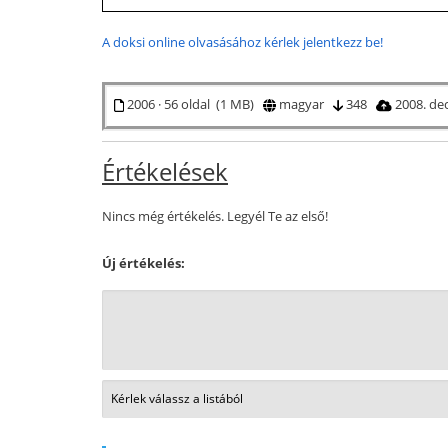
A doksi online olvasásához kérlek jelentkezz be!
2006 · 56 oldal (1 MB)
magyar
348
2008. de
Értékelések
Nincs még értékelés. Legyél Te az első!
Új értékelés: