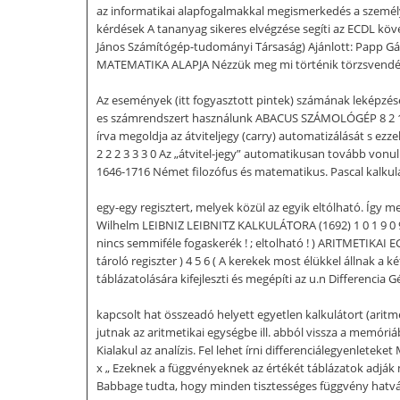
az informatikai alapfogalmakkal megismerkedés a személyi
kérdések A tananyag sikeres elvégzése segíti az ECDL köv
János Számítógép-tudományi Társaság) Ajánlott: Papp Gáb
MATEMATIKA ALAPJA Nézzük meg mi történik törzsvendég
Az események (itt fogyasztott pintek) számának leképzése
es számrendszert használunk ABACUS SZÁMOLÓGÉP 8 2 1 0 0
írva megoldja az átviteljegy (carry) automatizálását s ezz
2 2 2 3 3 3 0 Az „átvitel-jegy” automatikusan tovább vo
1646-1716 Német filozófus és matematikus. Pascal kalku
egy-egy regisztert, melyek közül az egyik eltólható. Így meg
Wilhelm LEIBNIZ LEIBNITZ KALKULÁTORA (1692) 1 0 1 9 0 9 1 2
nincs semmiféle fogaskerék ! ; eltolható ! ) ARITMETIKAI EGYSÉ
tároló regiszter ) 4 5 6 ( A kerekek most élükkel állnak
táblázatolására kifejleszti és megépíti az u.n Differenci
kapcsolt hat összeadó helyett egyetlen kalkulátort (arit
jutnak az aritmetikai egységbe ill. abból vissza a memór
Kialakul az analízis. Fel lehet írni differenciálegyenleteke
x „ Ezeknek a függvényeknek az értékét táblázatok adják m
Babbage tudta, hogy minden tisztességes függvény hatványsorba 