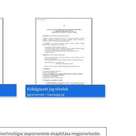
Kidolgozott jog tételek
Jogi ismeretek | Gazdasági jog
iótechnológiai alapismeretek elsajátítása megismerkedés