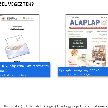
ZEL VÉGEZTEK?
 Dr. Zubály Anna - Az iratkészítés
Új alaplap magazin, 1990-06
ta I.
Informatika | Alapismeretek, ECDL
ió | Üzleti kommunikáció
t, Papp Gábor) + 1 (Barnaföldi Gergely) A tantárgy célja: korszerű informác