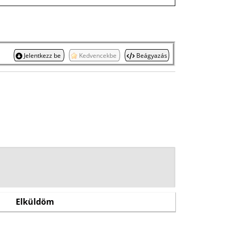
Jelentkezz be
Kedvencekbe
Beágyazás