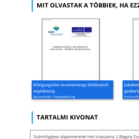
MIT OLVASTAK A TÖBBIEK, HA EZ
Közigazgatási versenyvizsga felsőszintű
Jakabné
segédanyag
gyakorla
Jogi ismeretek | Közigazgatási jog
Kommunikác
TARTALMI KIVONAT
Számítógépes alapismeretek Heti óraszáma: 2 (Bagoly Zsol