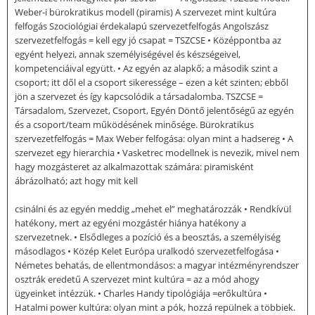
Weber-i bürokratikus modell (piramis) A szervezet mint kultúra
felfogás Szociológiai érdekalapú szervezetfelfogás Angolszász
szervezetfelfogás = kell egy jó csapat = TSZCSE • Középpontba az
egyént helyezi, annak személyiségével és készségeivel,
kompetenciáival együtt. • Az egyén az alapkő; a második szint a
csoport; itt dől el a csoport sikeressége – ezen a két szinten; ebből
jön a szervezet és így kapcsolódik a társadalomba. TSZCSE =
Társadalom, Szervezet, Csoport, Egyén Döntő jelentőségű az egyén
és a csoport/team működésének minősége. Bürokratikus
szervezetfelfogás = Max Weber felfogása: olyan mint a hadsereg • A
szervezet egy hierarchia • Vasketrec modellnek is nevezik, mivel nem
hagy mozgásteret az alkalmazottak számára: piramisként
ábrázolható; azt hogy mit kell
csinálni és az egyén meddig „mehet el” meghatározzák • Rendkívül
hatékony, mert az egyéni mozgástér hiánya hatékony a
szervezetnek. • Elsődleges a pozíció és a beosztás, a személyiség
másodlagos • Közép Kelet Európa uralkodó szervezetfelfogása •
Németes behatás, de ellentmondásos: a magyar intézményrendszer
osztrák eredetű A szervezet mint kultúra = az a mód ahogy
ügyeinket intézzük. • Charles Handy tipológiája =erőkultúra •
Hatalmi power kultúra: olyan mint a pók, hozzá repülnek a többiek.