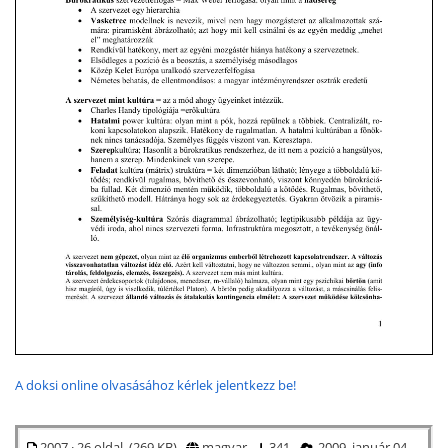
A doksi online olvasásához kérlek jelentkezz be!
2007 · 26 oldal (269 KB)
magyar
341
2009. január 04.