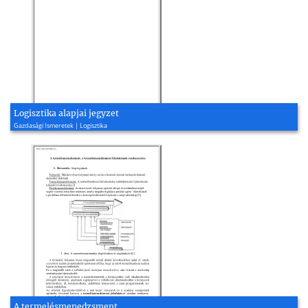
Logisztika alapjai jegyzet
Gazdasági Ismeretek | Logisztika
A termelésmenedzsment