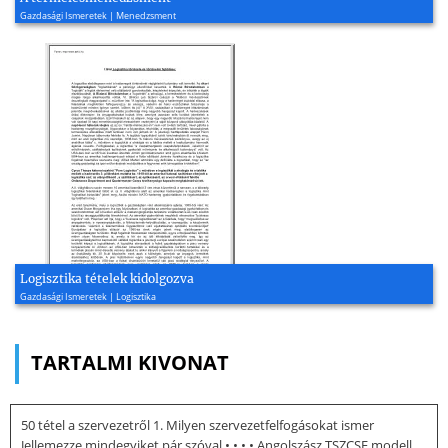
Gazdasági Ismeretek | Menedzsment
Logisztika tételek kidolgozva
Gazdasági Ismeretek | Logisztika
TARTALMI KIVONAT
50 tétel a szervezetről 1. Milyen szervezetfelfogásokat ismer
Jellemezze mindegyiket pár szóval • • • • Angolszász TSZCSE modell