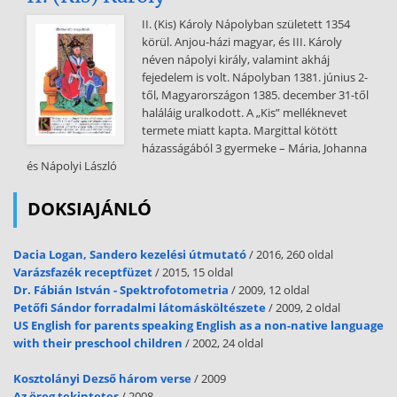
a hálózaton keresztül. Az e-mail megszületése történelmi esemény.
II. (Kis) Károly Nápolyban született 1354
Az Internet legfontosabb alkalmazási területe nyílik meg. Az
körül. Anjou-házi magyar, és III. Károly
ARPANet-nek már 23 csomópontja van 1 Melléklet: Front I.ppt 2.
néven nápolyi király, valamint akháj
Barhács OktatóKözpont Frontpage modul 1.fejezet 1973 Vinton Cerf
fejedelem is volt. Nápolyban 1381. június 2-
stanfordi kutató és Bob Kahn DARPA-főnök új nyelvet keres a
től, Magyarországon 1385. december 31-től
hálózatnak. Elkezdik fejleszteni a TCP/IP protokollt (Transmission
haláláig uralkodott. A „Kis” melléknevet
Controll Protocol/Internet Protocol), amely aztán hosszú évekig
termete miatt kapta. Margittal kötött
(tulajdonképpen a mai napig) az Internetbe kötött számítógépek
házasságából 3 gyermeke – Mária, Johanna
közös nyelve lesz, sőt maga az Internet elnevezés is innen származik.
és Nápolyi László
Bob Metcalfe, a Xerox mérnöke kifejleszti az Ethernet technológiát,
amely gyors adatátvitelt tesz lehetővé koaxális kábellel összekötött
DOKSIAJÁNLÓ
számítógépek között. 1976-ra készül el a technológia, amely
hatalmas lökést ad a számítógépes hálózatok elterjedésének. 1979
Steve
Dacia Logan, Sandero kezelési útmutató
/ 2016, 260 oldal
Varázsfazék receptfüzet
/ 2015, 15 oldal
Belloni, Tom Truscott és Jim Ellis kifejleszti a hírcsoportos hálózati
Dr. Fábián István - Spektrofotometria
/ 2009, 12 oldal
kommunikáció rendszerét, az Usenetet. Az UUCP-re (Unix to Unix
Petőfi Sándor forradalmi látomásköltészete
/ 2009, 2 oldal
Copy Protocol) és az e-mailre alapozott technológia máig a
US English for parents speaking English as a non-native language
legnépszerűbb Internet-felhasználások egyike. 1981 Az amerikai
with their preschool children
/ 2002, 24 oldal
Nemzeti Tudományos Alap (National Science Foundation)
létrehozza a CSNet hálózatot, amely rövidesen kapcsolódik az
Kosztolányi Dezső három verse
/ 2009
ARPANethez. Az új gerinchálózat kicsit gyorsabb, mint a
Az öreg tekintetes
/ 2008