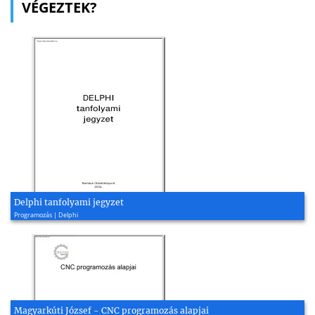
VÉGEZTEK?
Delphi tanfolyami jegyzet
Programozás | Delphi
Magyarkúti József - CNC programozás alapjai