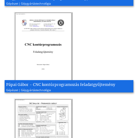
Gépészet | Gépgyártástechnológia
Pápai Gábor - CNC kontúrprogramozás feladatgyűjtemény
Gépészet | Gépgyártástechnológia