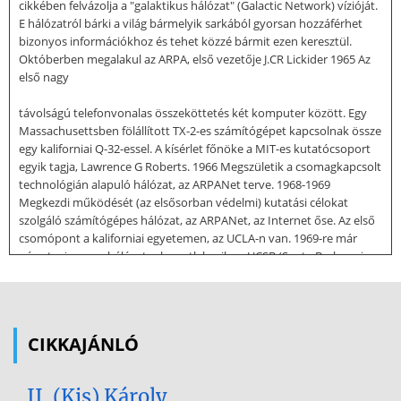
cikkében felvázolja a "galaktikus hálózat" (Galactic Network) vízióját.
E hálózatról bárki a világ bármelyik sarkából gyorsan hozzáférhet
bizonyos információkhoz és tehet közzé bármit ezen keresztül.
Októberben megalakul az ARPA, első vezetője J.CR Lickider 1965 Az
első nagy
távolságú telefonvonalas összeköttetés két komputer között. Egy
Massachusettsben fölállított TX-2-es számítógépet kapcsolnak össze
egy kaliforniai Q-32-essel. A kísérlet főnöke a MIT-es kutatócsoport
egyik tagja, Lawrence G Roberts. 1966 Megszületik a csomagkapcsolt
technológián alapuló hálózat, az ARPANet terve. 1968-1969
Megkezdi működését (az elsősorban védelmi) kutatási célokat
szolgáló számítógépes hálózat, az ARPANet, az Internet őse. Az első
csomópont a kaliforniai egyetemen, az UCLA-n van. 1969-re már
négy tagja van a hálózatnak, csatlakozik az UCSB (Santa Barbara-i
egyetem), az SRI (stanfordi intézet) és az utahi egyetem. 1972 Bob
Kahn, az időközben DARPA-vá (Defense Advanced Research Projects
Agency) átnevezett ARPA főnöke az International Computer
Communication Conference tanácskozáson először mutatja be a
CIKKAJÁNLÓ
nyilvánosságnak az ARPANetet. Ray Thomlinson megírja az első
elektronikus levelező-programot. Az
II. (Kis) Károly
egyszerű programocska szöveges üzeneteket tud küldeni és fogadni