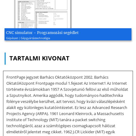
CNC simulator - Programozási segédlet
Gépészet | Gépgyártástechnológia
TARTALMI KIVONAT
FrontPage jegyzet Barhács Oktatóközpont 2002. Barhács
OktatóKözpont Frontpage modul 1.fejezet Az Internet1 Az Internet
története évszámokban 1957 A Szovjetunió fellövi az első műholdat
a Szputnyikot. Amerika aggódik, hogy tudományos-haditechnika
fölénye veszélybe kerülhet, azt tervezi, hogy kvázi válaszlépésként
alakít egy különleges kutatóintézetet. Ez lesz az Advanced Research
Projects Agency (ARPA). 1961 Leonard Kleinrock, a Massachusetts
Institute of Technology (MIT) tanára a packet switching
technológiáról, azaz a számítógépes csomagkapcsolt hálózat
elméletéről jelentet meg cikket. 1962 J.CR Lickider (MIT) egyik