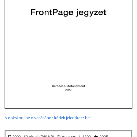
A doksi online olvasásához kérlek jelentkezz be!
2002 · 62 oldal (740 KB)
magyar
1309
2005.