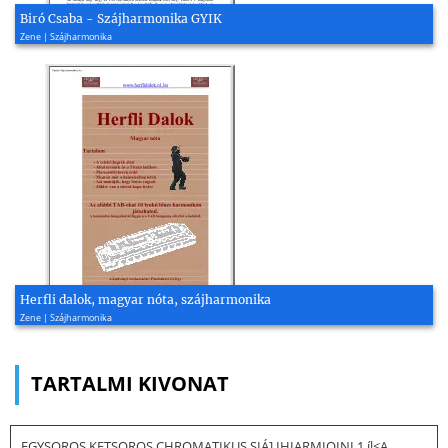
Biró Csaba - Szájharmonika GYIK
Zene | Szájharmonika
Herfli dalok, magyar nóta, szájharmonika
Zene | Szájharmonika
TARTALMI KIVONAT
EGYSOROS KETSOROS CHROMATIKUS SIÁ] IHIARMIOINI 1 íl<A