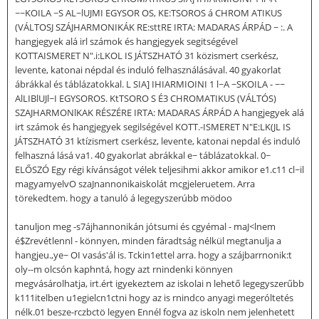
~~KOILA ~S AL~lUJMI EGYSOR OS, KE:TSOROS á CHROM ATIKUS
(VÁLTOSJ SZÁJHARMONIKÁK RE:sttRE IRTA: MADARAS ÁRPÁD ~ :. A
hangjegyek alá irl számok és hangjegyek segitségével
KOTTAISMERET N".i:LKOL IS JÁTSZHATÓ 31 közismert cserkész,
levente, katonai népdal és induló felhasználásával. 40 gyakorlat
ábrákkal és táblázatokkal. L SIA] IHIARMIOINI 1 l~A ~SKOILA - ~~
AlLIBlUJl~I EGYSOROS. KtTSORO S É3 CHROMATIKUS (VÁLTÓS)
SZAJHARMONlKAK RÉSZÉRE IRTA: MADARAS ÁRPÁD A hangjegyek alá
irt számok és hangjegyek segilségével KOTT.-ISMERET N"E:LK(JL IS
JÁTSZHATÓ 31 ktízismert cserkész, levente, katonai nepdal és induló
felhaszná lásá va1. 40 gyakorlat abrákkal e~ táblázatokkal. 0~
ELŐSZÓ Egy régi kívánságot vélek teljesihmi akkor amikor e1.c11 cl~il
magyamyelvO szaJnannonikaiskolát mcgjeleruetem. Arra
törekedtem. hogy a tanuló á legegyszerúbb mödoo
tanuljon meg -s7ájhannonikán jótsumi és cgyémal - maJ<lnem
é$Zrevétlennl - könnyen, minden fáradtság nélkül megtanulja a
hangjeu.,ye~ OI vasás'ál is. Tckin1ettel arra. hogy a szájbarrnonik:t
oly--m olcsón kaphntá, hogy azt rnindenki könnyen
megvásárolhatja, irt.ért igyekeztem az iskolai n lehető legegyszerűbb
k111itelben u1egielcn1ctni hogy az is rnindco anyagi megeróltetés
nélk.01 besze-rczbctö legyen Ennél fogva az iskoln nem jelenhetett