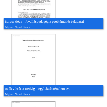
Boross Géza - A valláspedagógia problémái és feladatai
2012, 10 page(s)
Religion | Church history
Deák Viktória Hedvig - Egyháztörténelem IV.
2010, 105 page(s)
Religion | Church history