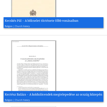
Kecskés Pál - A bölcselet története főbb vonásaiban
1943, 714 page(s)
Religion | Church history
Kertész Balázs - A koldulórendek megtelepedése az ország közepén
2017, 23 page(s)
Religion | Church history