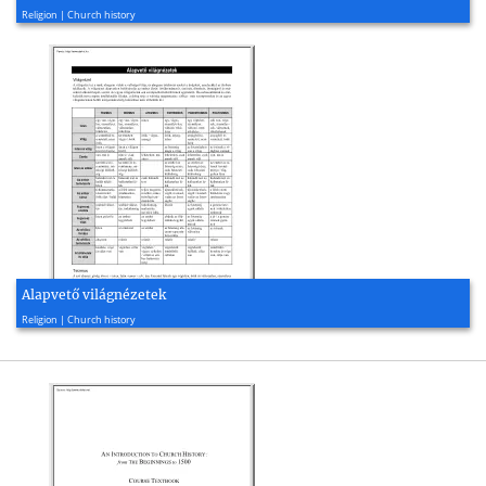
2022, 117 page(s)
Religion | Church history
Alapvető világnézetek
2002, 2 page(s)
Religion | Church history