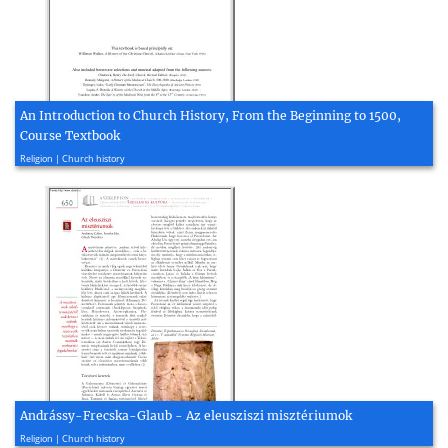
An Introduction to Church History, From the Beginning to 1500,
Course Textbook
2013, 222 page(s)
Religion | Church history
Andrássy-Frecska-Glaub - Az eleusziszi misztériumok
2013, 4 page(s)
Religion | Church history