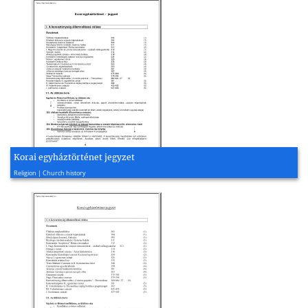
Korai egyháztörténet jegyzet
2000, 10 page(s)
Religion | Church history