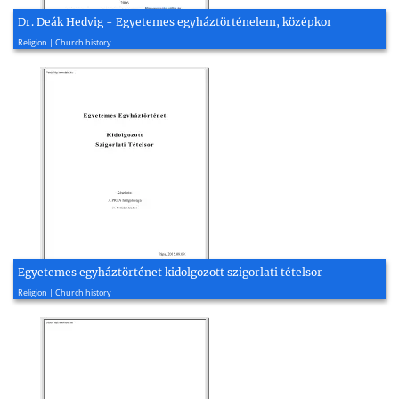
Dr. Deák Hedvig - Egyetemes egyháztörténelem, középkor
2006, 99 page(s)
Religion | Church history
Egyetemes egyháztörténet kidolgozott szigorlati tételsor
2015, 121 page(s)
Religion | Church history