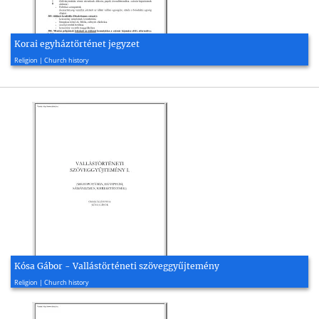
Korai egyháztörténet jegyzet
2000, 12 page(s)
Religion | Church history
Kósa Gábor - Vallástörténeti szöveggyűjtemény
2009, 151 page(s)
Religion | Church history