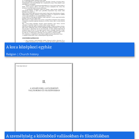
A kora középkori egyház
2008, 3 page(s)
Religion | Church history
A személyiség a különböző vallásokban és filozófiákban