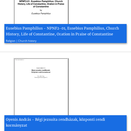
Eusebius Pamphilius - NPNF2-01, Eusebius Pamphilius, Church
History, Life of Constantine, Oration in Praise of Constantine
2005, 1043 page(s)
Religion | Church history
Gyenis András - Régi jezsuita rendházak, központi rendi
kormányzat
2002, 40 page(s)