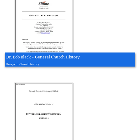
Dr. Bob Black - General Church History
2014, 14 page(s)
Religion | Church history