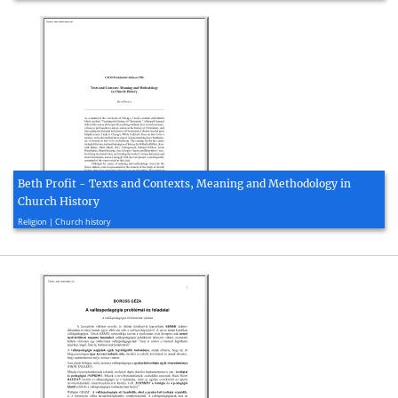
Beth Profit - Texts and Contexts, Meaning and Methodology in
Church History
1996, 10 page(s)
Religion | Church history