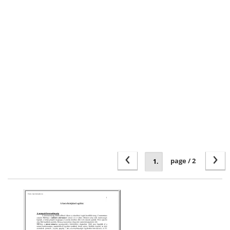
‹
›
page / 2