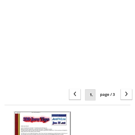
‹
›
page / 3