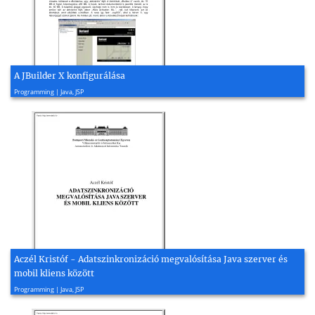
A JBuilder X konfigurálása
2005, 11 page(s)
Programming | Java, JSP
Aczél Kristóf - Adatszinkronizáció megvalósítása Java szerver és
mobil kliens között
2004, 71 page(s)
Programming | Java, JSP