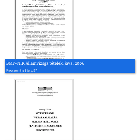
BMF-NIK Államvizsga tételek, java, 2006
2006, 18 page(s)
Programming | Java, JSP