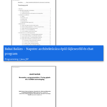
Bakai Balázs - Napster architektúrára épül fájlcserélő és chat
program
2006, 62 page(s)
Programming | Java, JSP