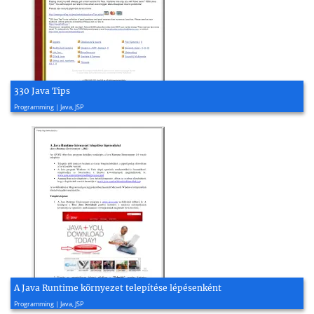
330 Java Tips
2001, 143 page(s)
Programming | Java, JSP
A Java Runtime környezet telepítése lépésenként
2011, 3 page(s)
Programming | Java, JSP