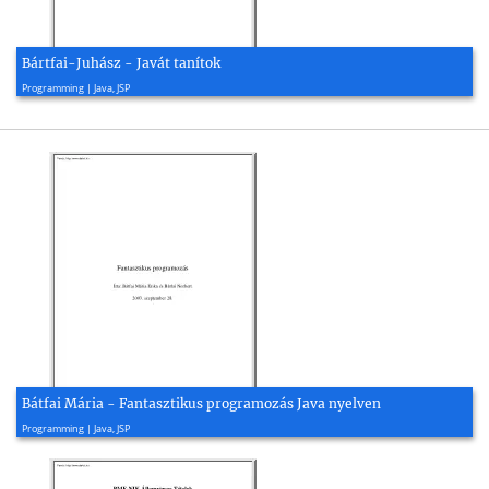
Bártfai-Juhász - Javát tanítok
2007, 448 page(s)
Programming | Java, JSP
Bátfai Mária - Fantasztikus programozás Java nyelven
2003, 181 page(s)
Programming | Java, JSP