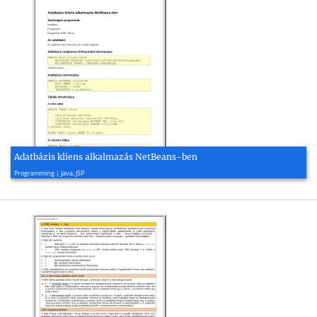
Adatbázis kliens alkalmazás NetBeans-ben
2007, 16 page(s)
Programming | Java, JSP