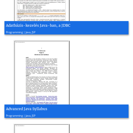
Adatbázis-kezelés Java-ban, a JDBC
2004, 11 page(s)
Programming | Java, JSP
Advanced Java Syllabus
2012, 224 page(s)
Programming | Java, JSP