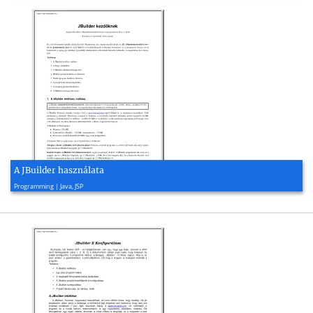
A JBuilder használata
2003, 13 page(s)
Programming | Java, JSP