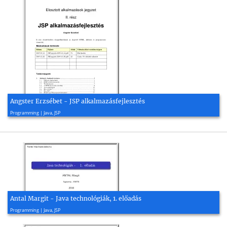
Angster Erzsébet - JSP alkalmazásfejlesztés
2005, 42 page(s)
Programming | Java, JSP
Antal Margit - Java technológiák, 1. előadás
2010, 37 page(s)
Programming | Java, JSP