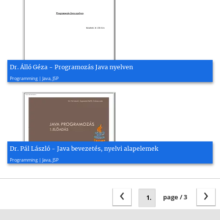
Dr. Álló Géza - Programozás Java nyelven
2003, 35 page(s)
Programming | Java, JSP
Dr. Pál László - Java bevezetés, nyelvi alapelemek
2015, 89 page(s)
Programming | Java, JSP
‹
›
page / 3