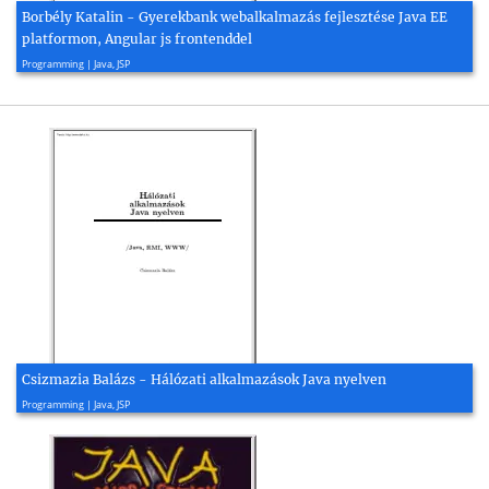
Borbély Katalin - Gyerekbank webalkalmazás fejlesztése Java EE
platformon, Angular js frontenddel
2017, 61 page(s)
Programming | Java, JSP
Csizmazia Balázs - Hálózati alkalmazások Java nyelven
2002, 242 page(s)
Programming | Java, JSP