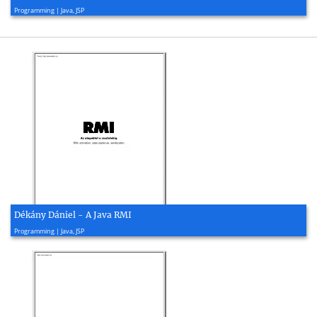
2007, 5 page(s)
Programming | Java, JSP
Dékány Dániel - A Java RMI
2001, 51 page(s)
Programming | Java, JSP