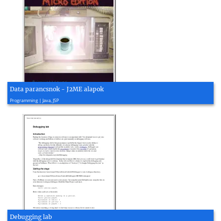
Data parancsnok - J2ME alapok
2004, 33 page(s)
Programming | Java, JSP
Debugging lab