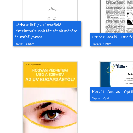
Görbe Mihály - Ultrarövid
lézerimpulzusok fázisának mérése
és szabályozása
Gruber László - Itt a 
2009, 87 page(s)
2000, 3 page(s)
Physics | Optics
Physics | Optics
Horváth András - Opti
2006, 125 page(s)
Physics | Optics