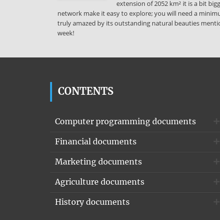
extension of 2052 km² it is a bit bi
network make it easy to explore; you will need a minimu
truly amazed by its outstanding natural beauties mention
week!
CONTENTS
Computer programming documents
Financial documents
Marketing documents
Agriculture documents
History documents