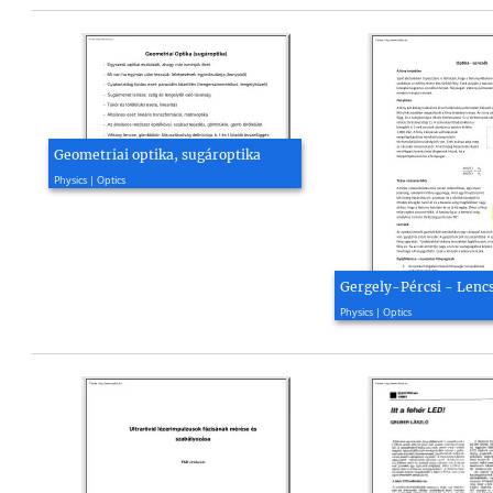
Geometriai optika, sugároptika
2007, 16 page(s)
Physics | Optics
Gergely-Pércsi - Lenc
2014, 3 page(s)
Physics | Optics