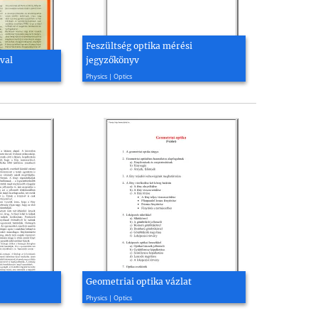
Feszültség optika mérési
val
jegyzőkönyv
2008, 5 page(s)
Physics | Optics
Geometriai optika vázlat
2010, 34 page(s)
Physics | Optics