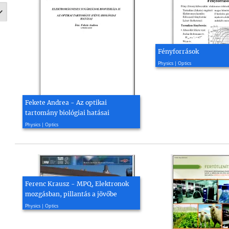
Fényforrások
2004, 22 page(s)
Physics | Optics
Fekete Andrea - Az optikai
tartomány biológiai hatásai
2015, 44 page(s)
Physics | Optics
Ferenc Krausz - MPQ, Elektronok
mozgásban, pillantás a jövőbe
2016, 74 page(s)
Physics | Optics