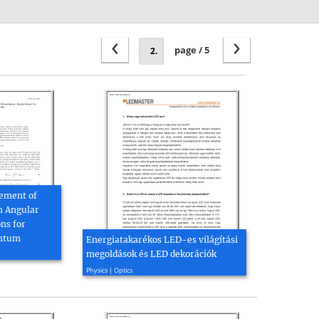
‹
›
page / 5
rement of
in Angular
ns for
ntum
Energiatakarékos LED-es világítási
megoldások és LED dekorációk
2014, 3 page(s)
Physics | Optics