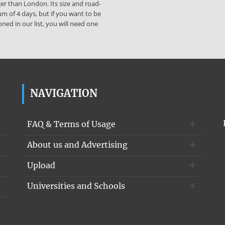
gger than London. Its size and road-
m of 4 days, but if you want to be
ed in our list, you will need one
NAVIGATION
FAQ & Terms of Usage
About us and Advertising
Upload
Universities and Schools