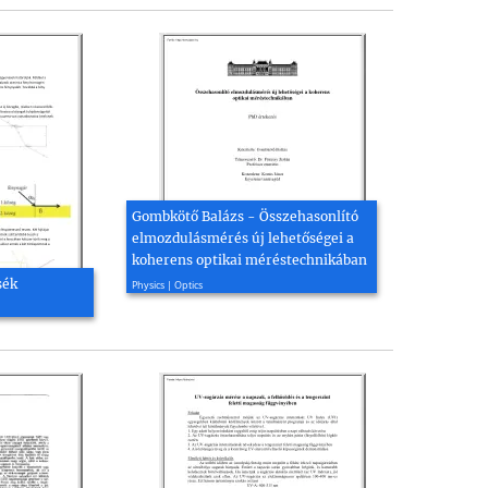
Gombkötő Balázs - Összehasonlító
elmozdulásmérés új lehetőségei a
koherens optikai méréstechnikában
2004, 80 page(s)
sék
Physics | Optics