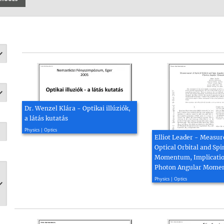
Dr. Wenzel Klára - Optikai illúziók,
a látás kutatás
2005, 56 page(s)
Physics | Optics
Elliot Leader - Measu
Optical Orbital and Sp
Momentum, Implicatio
Photon Angular Mome
2017, 4 page(s)
Physics | Optics