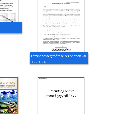
Fénysebesség mérése rezonanciával
2002, 4 page(s)
Physics | Optics