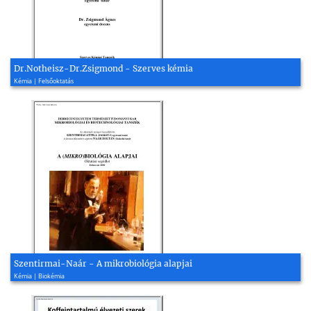
Dr.Notheisz-Dr.Zsigmond - Szerves kémia
Kémia | Felsőoktatás
Szentirmai-Naár - A mikrobiológia alapjai
Kémia | Biokémia