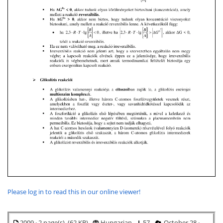
Please log in to read this in our online viewer!
2009 · 2 page(s) (62 KB)
Hungarian
57
October 28 ·