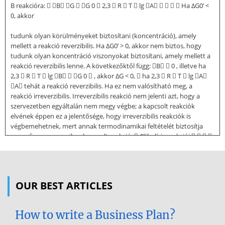
B reakcióra:  B G  G 0  2,3  R  T  lg A     Ha ΔG0’ <
0, akkor
tudunk olyan körülményeket biztosítani (koncentráció), amely
mellett a reakció reverzibilis. Ha ΔG0’ > 0, akkor nem biztos, hogy
tudunk olyan koncentráció viszonyokat biztosítani, amely mellett a
reakció reverzibilis lenne. A következőktől függ: B  0 , illetve ha
2,3  R  T  lg B  G 0  , akkor ΔG < 0,  ha 2,3  R  T  lg A
A tehát a reakció reverzibilis. Ha ez nem valósítható meg, a
reakció irreverzibilis. Irreverzibilis reakció nem jelenti azt, hogy a
szervezetben egyáltalán nem megy végbe; a kapcsolt reakciók
elvének éppen ez a jelentősége, hogy irreverzibilis reakciók is
végbemehetnek, mert annak termodinamikai feltételét biztosítja
egy erősen exergonikus kapcsolt reakció.  Glikolízis reakciói    
 A glikolízis valamennyi reakciója a citoszolban zajlik le, a glikolízis
enzimjei multienzim komplexek. A glikolízisben hat-, illetve három C-
atomos
OUR BEST ARTICLES
foszfátvegyületek vesznek részt, amelyekben a foszfát vagy észter-,
vagy savanhidridkötéssel kapcsolódik az intermedierhez. A
foszforiláció a glikolízis első lépésében megtörténik, s mivel a
How to write a Business Plan?
keletkező és minden további intermedier negatív töltésű, számukra