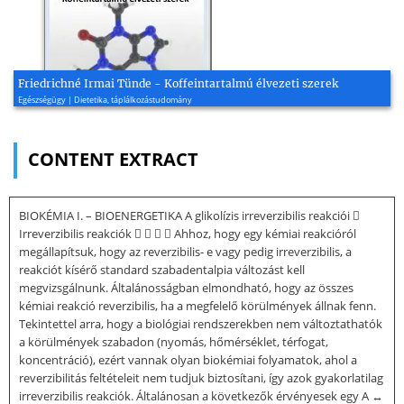
Friedrichné Irmai Tünde - Koffeintartalmú élvezeti szerek
Egészségügy | Dietetika, táplálkozástudomány
CONTENT EXTRACT
BIOKÉMIA I. – BIOENERGETIKA A glikolízis irreverzibilis reakciói 
Irreverzibilis reakciók     Ahhoz, hogy egy kémiai reakcióról
megállapítsuk, hogy az reverzibilis- e vagy pedig irreverzibilis, a
reakciót kísérő standard szabadentalpia változást kell
megvizsgálnunk. Általánosságban elmondható, hogy az összes
kémiai reakció reverzibilis, ha a megfelelő körülmények állnak fenn.
Tekintettel arra, hogy a biológiai rendszerekben nem változtathatók
a körülmények szabadon (nyomás, hőmérséklet, térfogat,
koncentráció), ezért vannak olyan biokémiai folyamatok, ahol a
reverzibilitás feltételeit nem tudjuk biztosítani, így azok gyakorlatilag
irreverzibilis reakciók. Általánosan a következők érvényesek egy A ↔