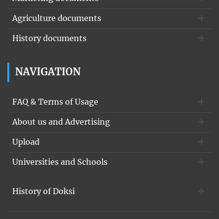
energiának). A foszfoenolpiruvát ezt a magas csoportátviteli
potenciálú
Agriculture documents
kötésben lévő foszfátot képes az ADP-re átvinni a piruvát-kináz
History documents
enzim segítségével:   foszfoenolpiruvát + ADP  piruvát + ATP  Ez
a mozzanat az, ami irreverzibilis; egyébként pedig szubsztrát szintű
foszforiláció. A piruvát-kináznak az ATP allosztérikus inhibitora
NAVIGATION
FAQ & Terms of Usage
About us and Advertising
Upload
Universities and Schools
History of Doksi