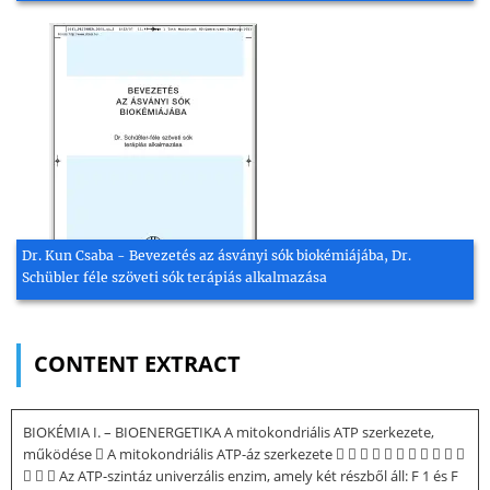
Dr. Kun Csaba - Bevezetés az ásványi sók biokémiájába, Dr.
Schübler féle szöveti sók terápiás alkalmazása
CONTENT EXTRACT
BIOKÉMIA I. – BIOENERGETIKA A mitokondriális ATP szerkezete,
működése  A mitokondriális ATP-áz szerkezete           
   Az ATP-szintáz univerzális enzim, amely két részből áll: F 1 és F