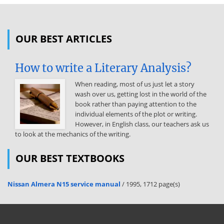
fokozására. Az ADP-szint oxidatív foszforiláció sebességét
meghatározó szerepét
OUR BEST ARTICLES
légzési kontrollnak vagy akceptor kontrollnak nevezik. Az ADP-szint
így nemcsak az oxidatív foszforiláció, hanem ebből következően a
terminális oxidáció sebességét is meghatározza. Az ATP
How to write a Literary Analysis?
szintézisének gátlása tehát az elektrontranszfert, a NADH
oxidációját, végső soron pedig a sejtben a tápanyag fogyását gátolja.
When reading, most of us just let a story
Az oxidatív foszforiláció és terminális oxidáció szétkapcsolásának
wash over us, getting lost in the world of the
jelentősége azonban nem csak experimentális, illetve toxikológiai,
book rather than paying attention to the
amennyiben a szétkapcsoló szerek súlyos mérgező hatásúak.
individual elements of the plot or writing.
Szerepe van a hőtermelésben, a testhőmérséklet fenntartásában,
However, in English class, our teachers ask us
újszülöttek hőmérséklet adaptációjában. A hőtermelésben igen
to look at the mechanics of the writing.
fontos szerepet játszik a mitokondriumokban igen gazdag barna
zsírszövet. A benne található mitokondriumok tartalmaznak
OUR BEST TEXTBOOKS
termogenint, egy szétkapcsoló fehérjét, amely protoncsatornát
tartalmaz, így megakadályozza a protongrádiens kialakulását, mert a
protonok visszajutnak a
Nissan Almera N15 service manual
/ 1995, 1712 page(s)
mitokondrium mátrixába. Ezáltal az ATP-szintézis elmarad. Az ADP,
illetve az ATP a mitokondrium belső membránjában egy specifikus
transzportfehérje, az ATP-ADP transzlokáz segítségével jut keresztül.