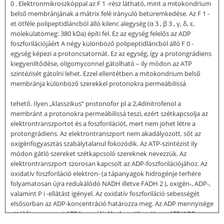
0 . Elektronmikroszkóppal az F 1 -rész látható, mint a mitokondrium
belső membránjának a mátrix felé irányuló betüremkedése. Az F 1 -
et ötféle polipeptidláncból álló kilenc alegység (α 3 , β 3 , γ, δ, ε,
molekulatömeg: 380 kDa) építi fel. Ez az egység felelős az ADP
foszforilációjáért A négy különböző polipeptidláncból álló F 0 -
egység képezi a protoncsatornát. Ez az egység, így a protongrádiens
kiegyenlítődése, oligomyconnel gátolható – ily módon az ATP
szintézisét gátolni lehet. Ezzel ellentétben a mitokondrium belső
membránja különböző szerekkel protonokra permeábilissá
tehető. Ilyen „klasszikus” protonofor pl a 2,4dinitrofenol a
membránt a protonokra permeábilissá teszi, ezért szétkapcsolja az
elektrontranszportot és a foszforilációt, mert nem jöhet létre a
protongrádiens. Az elektrontranszport nem akadályozott, sőt az
oxigénfogyasztás szabálytalanul fokozódik. Az ATP-szintézist ily
módon gátló szereket szétkapcsoló szereknek nevezzük. Az
elektrontranszport szorosan kapcsolt az ADP-foszforilációjához. Az
oxidatív foszforiláció elektron- (a tápanyagok hidrogénje terhére
folyamatosan újra redukálódó NADH illetve FADH 2 ), oxigén-, ADP-,
valamint P i -ellátást igényel. Az oxidatív foszforiláció sebességét
elsősorban az ADP-koncentráció határozza meg. Az ADP mennyisége
attól függ, mennyi ATP használódik el a sejtben Ha az ATP/ADP
arány az ADP javára tolódik el, ez jelzés az oxidatív foszforiláció