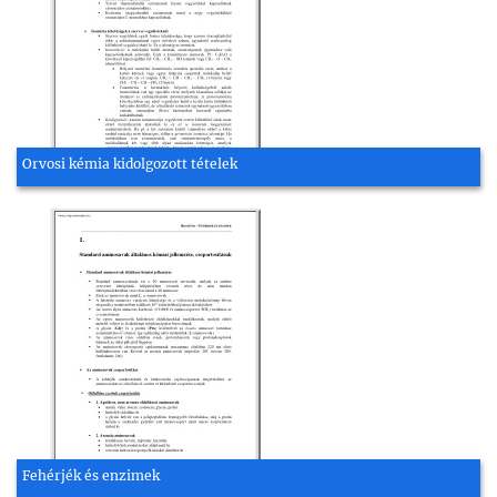
Orvosi kémia kidolgozott tételek
Fehérjék és enzimek