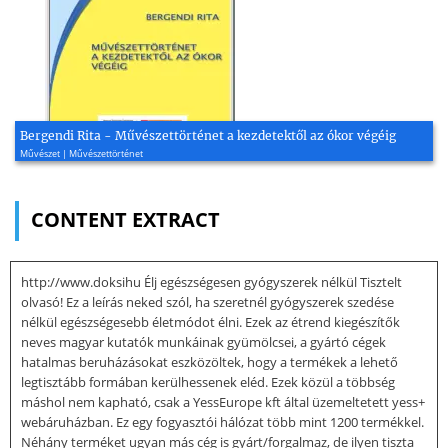
Bergendi Rita - Művészettörténet a kezdetektől az ókor végéig
Művészet | Művészettörténet
CONTENT EXTRACT
http://www.doksihu Élj egészségesen gyógyszerek nélkül Tisztelt
olvasó! Ez a leírás neked szól, ha szeretnél gyógyszerek szedése
nélkül egészségesebb életmódot élni. Ezek az étrend kiegészítők
neves magyar kutatók munkáinak gyümölcsei, a gyártó cégek
hatalmas beruházásokat eszközöltek, hogy a termékek a lehető
legtisztább formában kerülhessenek eléd. Ezek közül a többség
máshol nem kapható, csak a YessEurope kft által üzemeltetett yess+
webáruházban. Ez egy fogyasztói hálózat több mint 1200 termékkel.
Néhány terméket ugyan más cég is gyárt/forgalmaz, de ilyen tiszta