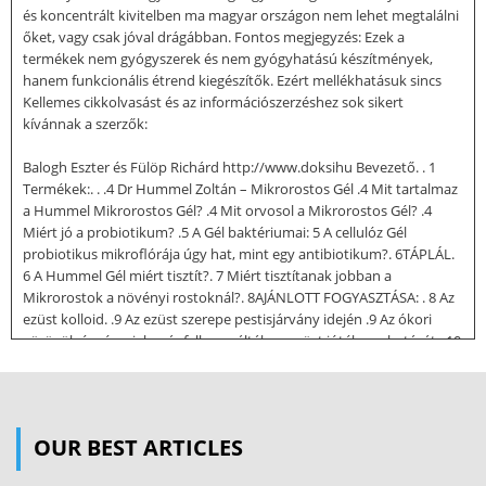
és koncentrált kivitelben ma magyar országon nem lehet megtalálni
őket, vagy csak jóval drágábban. Fontos megjegyzés: Ezek a
termékek nem gyógyszerek és nem gyógyhatású készítmények,
hanem funkcionális étrend kiegészítők. Ezért mellékhatásuk sincs
Kellemes cikkolvasást és az információszerzéshez sok sikert
kívánnak a szerzők:
Balogh Eszter és Fülöp Richárd http://www.doksihu Bevezető. . 1
Termékek:. . .4 Dr Hummel Zoltán – Mikrorostos Gél .4 Mit tartalmaz
a Hummel Mikrorostos Gél? .4 Mit orvosol a Mikrorostos Gél? .4
Miért jó a probiotikum? .5 A Gél baktériumai: 5 A cellulóz Gél
probiotikus mikroflórája úgy hat, mint egy antibiotikum?. 6TÁPLÁL.
6 A Hummel Gél miért tisztít?. 7 Miért tisztítanak jobban a
Mikrorostok a növényi rostoknál?. 8AJÁNLOTT FOGYASZTÁSA: . 8 Az
ezüst kolloid. .9 Az ezüst szerepe pestisjárvány idején .9 Az ókori
görögök és rómaiak már felhasználták az ezüst jótékony hatását: .10
A jó minőségű elektrolízises ezüstkolloid 10 Ajánlott felhasználása:.
11 Az arany kolloid. 12 Az aranykolloid oldat teljesen természetes
ásványi étrendkiegészítő anyag. 12 Az ősi egyiptomiak már több
mint 5000 évvel ezelőtt fogyasztottak aranyat . 12 A szívre
OUR BEST ARTICLES
kiegyensúlyozó és harmonizáló hatással van, . 12 A középkori