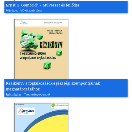
Ernst H. Gombrich - Művészet és fejlődés
Művészet | Művészettörténet
Kézikönyv a foglalkozások egészségi szempontjainak
meghatározásához
Egészségügy | Tanulmányok, esszék