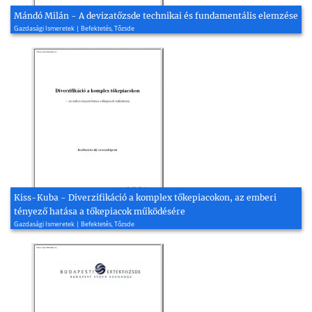
Mándó Milán - A devizatőzsde technikai és fundamentális elemzése
Gazdasági Ismeretek | Befektetés, Tőzsde
Kiss-Kuba - Diverzifikáció a komplex tőkepiacokon, az emberi
tényező hatása a tőkepiacok működésére
Gazdasági Ismeretek | Befektetés, Tőzsde