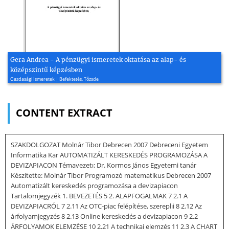
Gera Andrea - A pénzügyi ismeretek oktatása az alap- és
középszintű képzésben
Gazdasági Ismeretek | Befektetés, Tőzsde
CONTENT EXTRACT
SZAKDOLGOZAT Molnár Tibor Debrecen 2007 Debreceni Egyetem
Informatika Kar AUTOMATIZÁLT KERESKEDÉS PROGRAMOZÁSA A
DEVIZAPIACON Témavezetı: Dr. Kormos János Egyetemi tanár
Készítette: Molnár Tibor Programozó matematikus Debrecen 2007
Automatizált kereskedés programozása a devizapiacon
Tartalomjegyzék 1. BEVEZETÉS 5 2. ALAPFOGALMAK 7 2.1 A
DEVIZAPIACRÓL 7 2.11 Az OTC-piac felépítése, szereplıi 8 2.12 Az
árfolyamjegyzés 8 2.13 Online kereskedés a devizapiacon 9 2.2
ÁRFOLYAMOK ELEMZÉSE 10 2.21 A technikai elemzés 11 2.3 A CHART