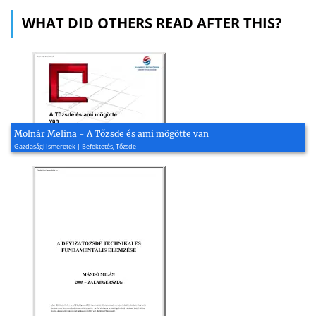
WHAT DID OTHERS READ AFTER THIS?
Molnár Melina - A Tőzsde és ami mögötte van
Gazdasági Ismeretek | Befektetés, Tőzsde