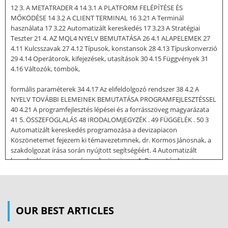
12 3. A METATRADER 4 14 3.1 A PLATFORM FELÉPÍTÉSE ÉS
MŐKÖDÉSE 14 3.2 A CLIENT TERMINAL 16 3.21 A Terminál
használata 17 3.22 Automatizált kereskedés 17 3.23 A Stratégiai
Teszter 21 4. AZ MQL4 NYELV BEMUTATÁSA 26 4.1 ALAPELEMEK 27
4.11 Kulcsszavak 27 4.12 Típusok, konstansok 28 4.13 Típuskonverzió
29 4.14 Operátorok, kifejezések, utasítások 30 4.15 Függvények 31
4.16 Változók, tömbök,
formális paraméterek 34 4.17 Az elıfeldolgozó rendszer 38 4.2 A
NYELV TOVÁBBI ELEMEINEK BEMUTATÁSA PROGRAMFEJLESZTÉSSEL
40 4.21 A programfejlesztés lépései és a forrásszöveg magyarázata
41 5. ÖSSZEFOGLALÁS 48 IRODALOMJEGYZÉK . 49 FÜGGELÉK . 50 3
Automatizált kereskedés programozása a devizapiacon
Köszönetemet fejezem ki témavezetımnek, dr. Kormos Jánosnak, a
szakdolgozat írása során nyújtott segítségéért. 4 Automatizált
kereskedés programozása a devizapiacon 1. Bevezetés A mai
világban – sajnos vagy nem sajnos – nagyon fontos a pénz fogalma.
Életünk során legtöbbször hazai pénznemünket használjuk, de
egyre gyakrabban elıfordul az is, hogy egy – manapság teljesen
hétköznapi – pénzforgalmi mővelet kapcsán idegen pénznemekkel
OUR BEST ARTICLES
is kapcsolatba kerülünk. Például, ha külföldre utazunk, át kell váltani
forintunkat az idegen ország valutájára. Az átváltás történhet