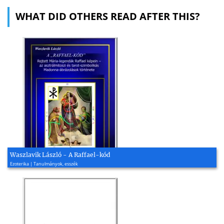
WHAT DID OTHERS READ AFTER THIS?
Waszlavik László - A Raffael-kód
Ezoterika | Tanulmányok, esszék