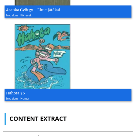
Aranka György - Elme játékai
Irodalom | Könyvek
Hahota 36
Irodalom | Humor
CONTENT EXTRACT