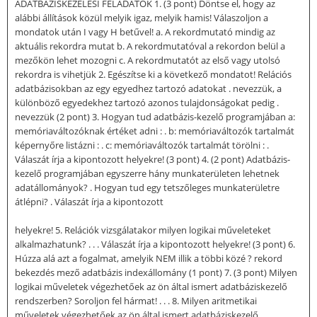
ADATBÁZISKEZELÉSI FELADATOK 1. (3 pont) Döntse el, hogy az
alábbi állítások közül melyik igaz, melyik hamis! Válaszoljon a
mondatok után I vagy H betűvel! a. A rekordmutató mindig az
aktuális rekordra mutat b. A rekordmutatóval a rekordon belül a
mezőkön lehet mozogni c. A rekordmutatót az első vagy utolsó
rekordra is vihetjük 2. Egészítse ki a következő mondatot! Relációs
adatbázisokban az egy egyedhez tartozó adatokat . nevezzük, a
különböző egyedekhez tartozó azonos tulajdonságokat pedig .
nevezzük (2 pont) 3. Hogyan tud adatbázis-kezelő programjában a:
memóriaváltozóknak értéket adni : . b: memóriaváltozók tartalmát
képernyőre listázni : . c: memóriaváltozók tartalmát törölni : .
Válaszát írja a kipontozott helyekre! (3 pont) 4. (2 pont) Adatbázis-
kezelő programjában egyszerre hány munkaterületen lehetnek
adatállományok? . Hogyan tud egy tetszőleges munkaterületre
átlépni? . Válaszát írja a kipontozott
helyekre! 5. Relációk vizsgálatakor milyen logikai műveleteket
alkalmazhatunk? . . . Válaszát írja a kipontozott helyekre! (3 pont) 6.
Húzza alá azt a fogalmat, amelyik NEM illik a többi közé ? rekord
bekezdés mező adatbázis indexállomány (1 pont) 7. (3 pont) Milyen
logikai műveletek végezhetőek az ön által ismert adatbáziskezelő
rendszerben? Soroljon fel hármat! . . . 8. Milyen aritmetikai
műveletek végezhetőek az ön által ismert adatbáziskezelő