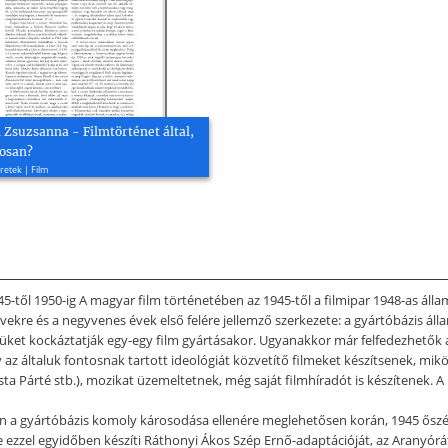
 Zsuzsanna - Filmtörténet által,
osan?
etek | Film
-től 1950-ig A magyar film történetében az 1945-től a filmipar 1948-as álla
re és a negyvenes évek első felére jellemző szerkezete: a gyártóbázis állami
züket kockáztatják egy-egy film gyártásakor. Ugyanakkor már felfedezhetők a 
 az általuk fontosnak tartott ideológiát közvetítő filmeket készítsenek, mikö
a Párté stb.), mozikat üzemeltetnek, még saját filmhíradót is készítenek. A
 a gyártóbázis komoly károsodása ellenére meglehetősen korán, 1945 őszén i
 ezzel egyidőben készíti Ráthonyi Ákos Szép Ernő-adaptációját, az Aranyór