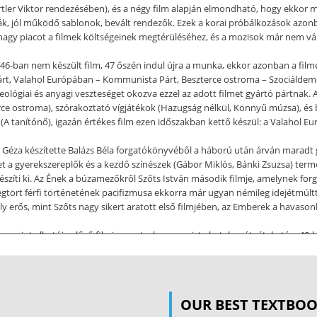
ertler Viktor rendezésében), és a négy film alapján elmondható, hogy ekkor 
ák, jól működő sablonok, bevált rendezők. Ezek a korai próbálkozások azon
 nagy piacot a filmek költségeinek megtérüléséhez, és a mozisok már nem vá
946-ban nem készült film, 47 őszén indul újra a munka, ekkor azonban a filme
t, Valahol Európában – Kommunista Párt, Beszterce ostroma – Szociáldemokrat
ológiai és anyagi veszteséget okozva ezzel az adott filmet gyártó pártnak. A
terce ostroma), szórakoztató vígjátékok (Hazugság nélkül, Könnyű múzsa), és
(A tanítónő), igazán értékes film ezen időszakban kettő készül: a Valahol 
 Géza készítette Balázs Béla forgatókönyvéből a háború után árván maradt g
t a gyerekszereplők és a kezdő színészek (Gábor Miklós, Bánki Zsuzsa) termész
zíti ki. Az Ének a búzamezőkről Szőts István második filmje, amelynek forga
tört férfi történetének pacifizmusa ekkorra már ugyan némileg idejétmúlttá
 erős, mint Szőts nagy sikert aratott első filmjében, az Emberek a havason
ben, mint alkotója előző filmje, mert a kommunista hatalomátvétel után, 4
rdulatot az 1948. március 21-i államosítás jelentette, amikortól a filmipar
től kezdve filmgyártással a Magyar Filmgyártó Nemzeti Vállalat, híradó- és
sa pedig a MOKÉP feladata lett. A filmgyártást központilag irányították, elő
hogy a forgatókönyveket többször átíratva „tökéletesre csiszolták”. Az államo
OUR BEST TEXTBO