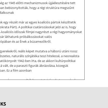
még az 1945 előtti mechanizmusok újjáélesztésére tett
ban bebizonyították, hogy a régi struktúra megszűnt
llalkoznak
k egy részét már az egyes koalíciós pártok készíttetik
a Párt). A politikai csatározásokat jelzi az is, hogy
 koalíciós időszak filmjei nagyrészt a régi hagyományokat
 bár láthatunk próbálkozásokat valós
Európában és az Ének a búzamezőkről.
yerekekről, reális képet mutatva a háború utáni rossz
etes, naturális színjátéka teszi hitelessé, a neorealista
tókönyvét 1942-ben írta, de az akkori kultúrpolitikai
 vált, de a paraszti figurák ábrázolása, közegük
ban. Ez a film azonban
8-ban már nem engedték bemutatni, és a hetvenes évek
 különböző területei állami kézbe kerültek (bár az
 dokumentumfilm-készítéssel a Híradó és
re megszabva, mely témákról kell filmet készíteni, és az
sítás azonban pozitív változást is
OKS