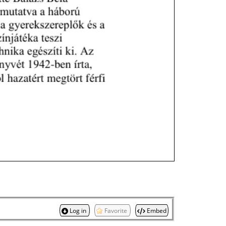
Log in
Favorite
Embed