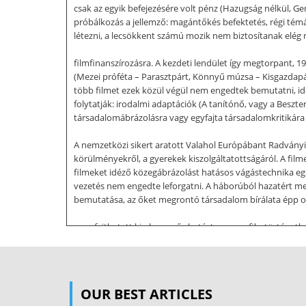
csak az egyik befejezésére volt pénz (Hazugság nélkül, G
próbálkozás a jellemző: magántőkés befektetés, régi tém
létezni, a lecsökkent számú mozik nem biztosítanak elég
filmfinanszírozásra. A kezdeti lendület így megtorpant, 1
(Mezei próféta – Parasztpárt, Könnyű múzsa – Kisgazdapár
több filmet ezek közül végül nem engedtek bemutatni, ide
folytatják: irodalmi adaptációk (A tanítónő, vagy a Besz
társadalomábrázolásra vagy egyfajta társadalomkritikára 
A nemzetközi sikert aratott Valahol Európábant Radványi
körülményekről, a gyerekek kiszolgáltatottságáról. A filme
filmeket idéző közegábrázolást hatásos vágástechnika egés
vezetés nem engedte leforgatni. A háborúból hazatért meg
bemutatása, az őket megrontó társadalom bírálata épp oly
nem fejthetett ki olyan erős hatást magyar filmtörténet
végéig dobozban maradt. A magyar filmszakma életében a fo
átszervezések több lépcsőben zajlanak 1948–49 során). Et
Dokumentumfilm Vállalat foglalkozott, a filmek forgalmazá
ideológiai üzenet közvetítését azáltal látták garantálva, 
OUR BEST ARTICLES