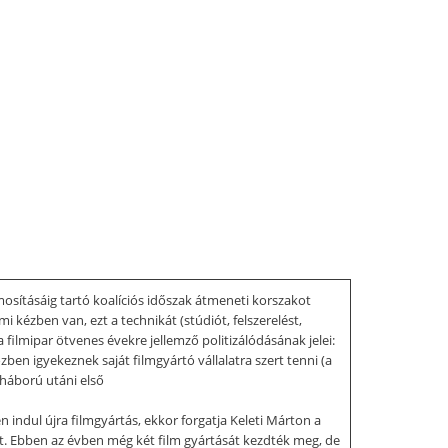
mosításáig tartó koalíciós időszak átmeneti korszakot
 kézben van, ezt a technikát (stúdiót, felszerelést,
filmipar ötvenes évekre jellemző politizálódásának jelei:
zben igyekeznek saját filmgyártó vállalatra szert tenni (a
 háború utáni első
ndul újra filmgyártás, ekkor forgatja Keleti Márton a
át. Ebben az évben még két film gyártását kezdték meg, de