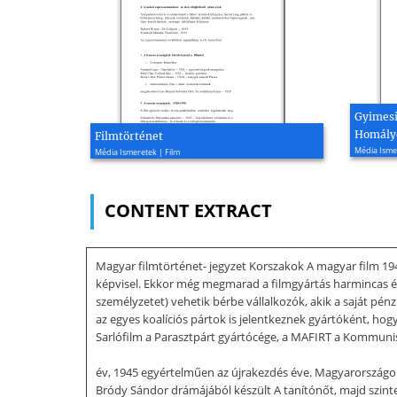
Gyimesi
Homály
Filmtörténet
Média Ismer
Média Ismeretek | Film
CONTENT EXTRACT
Magyar filmtörténet- jegyzet Korszakok A magyar film 1945
képvisel. Ekkor még megmarad a filmgyártás harmincas évek
személyzetet) vehetik bérbe vállalkozók, akik a saját pén
az egyes koalíciós pártok is jelentkeznek gyártóként, hogy
Sarlófilm a Parasztpárt gyártócége, a MAFIRT a Kommunist
év, 1945 egyértelműen az újrakezdés éve. Magyarországon
Bródy Sándor drámájából készült A tanítónőt, majd szinte