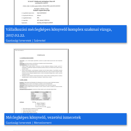
Vállalkozási mérlegképes könyvelő komplex szakmai vizsga,
2017.02.22.
Gazdasági Ismeretek | Számvitel
Mérlegképes könyvelő, vezetési ismeretek
Gazdasági Ismeretek | Menedzsment