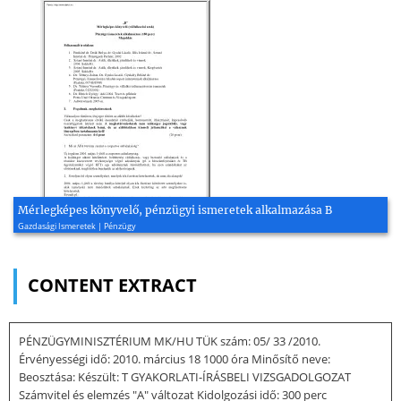
Mérlegképes könyvelő, pénzügyi ismeretek alkalmazása B
Gazdasági Ismeretek | Pénzügy
CONTENT EXTRACT
PÉNZÜGYMINISZTÉRIUM MK/HU TÜK szám: 05/ 33 /2010.
Érvényességi idő: 2010. március 18 1000 óra Minősítő neve:
Beosztása: Készült: T GYAKORLATI-ÍRÁSBELI VIZSGADOLGOZAT
Számvitel és elemzés "A" változat Kidolgozási idő: 300 perc