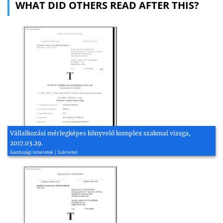
WHAT DID OTHERS READ AFTER THIS?
Vállalkozási mérlegképes könyvelő komplex szakmai vizsga,
2017.03.29.
Gazdasági Ismeretek | Számvitel