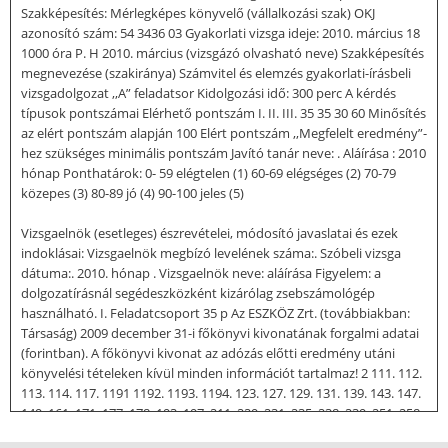
Szakképesítés: Mérlegképes könyvelő (vállalkozási szak) OKJ
azonosító szám: 54 3436 03 Gyakorlati vizsga ideje: 2010. március 18
1000 óra P. H 2010. március (vizsgázó olvasható neve) Szakképesítés
megnevezése (szakiránya) Számvitel és elemzés gyakorlati-írásbeli
vizsgadolgozat ,,A” feladatsor Kidolgozási idő: 300 perc A kérdés
típusok pontszámai Elérhető pontszám I. II. III. 35 35 30 60 Minősítés
az elért pontszám alapján 100 Elért pontszám ,,Megfelelt eredmény”-
hez szükséges minimális pontszám Javító tanár neve: . Aláírása : 2010
hónap Ponthatárok: 0- 59 elégtelen (1) 60-69 elégséges (2) 70-79
közepes (3) 80-89 jó (4) 90-100 jeles (5)
Vizsgaelnök (esetleges) észrevételei, módosító javaslatai és ezek
indoklásai: Vizsgaelnök megbízó levelének száma:. Szóbeli vizsga
dátuma:. 2010. hónap . Vizsgaelnök neve: aláírása Figyelem: a
dolgozatírásnál segédeszközként kizárólag zsebszámológép
használható. I. Feladatcsoport 35 p Az ESZKÖZ Zrt. (továbbiakban:
Társaság) 2009 december 31-i főkönyvi kivonatának forgalmi adatai
(forintban). A főkönyvi kivonat az adózás előtti eredmény utáni
könyvelési tételeken kívül minden információt tartalmaz! 2 111. 112.
113. 114. 117. 1191 1192. 1193. 1194. 123. 127. 129. 131. 139. 143. 147.
149. 161. 171. 177. 178. 193. 197. 211. 229. 231. 235. 238. 239. 251. 258.
264. 265. 311. 316. 341. 325. 352. 353. 361. 3621. 3622. 3628. 3631.