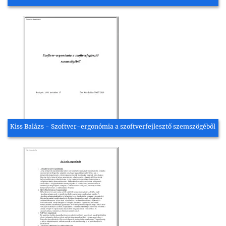
Kiss Balázs - Szoftver-ergonómia a szoftverfejlesztő szemszögéből