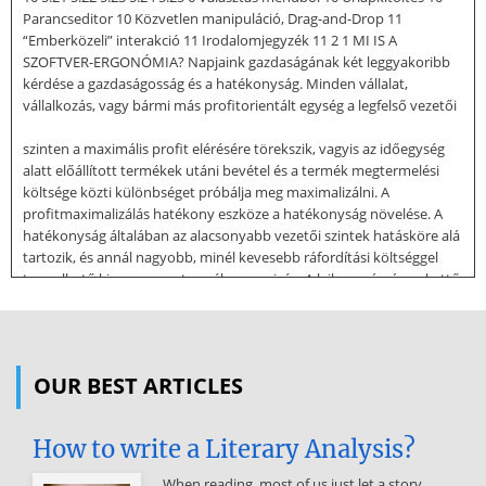
Parancseditor 10 Közvetlen manipuláció, Drag-and-Drop 11
“Emberközeli” interakció 11 Irodalomjegyzék 11 2 1 MI IS A
SZOFTVER-ERGONÓMIA? Napjaink gazdaságának két leggyakoribb
kérdése a gazdaságosság és a hatékonyság. Minden vállalat,
vállalkozás, vagy bármi más profitorientált egység a legfelső vezetői
szinten a maximális profit elérésére törekszik, vagyis az időegység
alatt előállított termékek utáni bevétel és a termék megtermelési
költsége közti különbséget próbálja meg maximalizálni. A
profitmaximalizálás hatékony eszköze a hatékonyság növelése. A
hatékonyság általában az alacsonyabb vezetői szintek hatásköre alá
tartozik, és annál nagyobb, minél kevesebb ráfordítási költséggel
termelhető ki ugyanaz a termékmennyiség. A laikus számára e kettő
ugyanannak tűnhet, és az esetek többségében a hatékonyság
növelése a profit növekedését is vonja maga után. Napjainkban a
munkahelyek igen nagy – és egyre növekvő – részében használnak
számítógépet. Mint említettük, a profit nagysága erősen függ a
OUR BEST ARTICLES
hatékonyságtól – ami azt is jelenti, hogy a számítógéppel végzett
munkák hatékonysága napjainkban egyre jelentősebb kérdéssé
válik. Hogy mennyire hatékonyan is tudja a munkáját végezni egy
How to write a Literary Analysis?
dolgozó egy számítógéppel kapcsolatban, azt alapvetően három
When reading, most of us just let a story