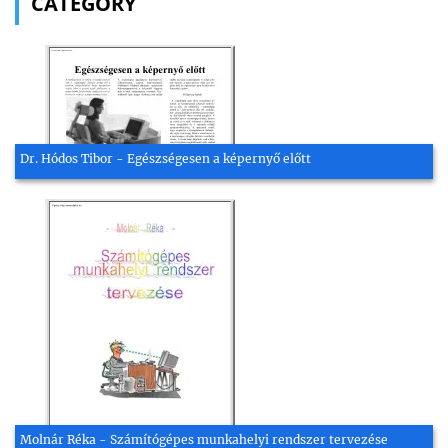
CATEGORY
Dr. Hódos Tibor - Egészségesen a képernyő előtt
Molnár Réka - Számítógépes munkahelyi rendszer tervezése