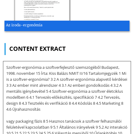
Az iroda-ergonómia
CONTENT EXTRACT
Szoftver-ergonómia a szoftverfejlesztő szemszögéből Budapest,
1998. november 15 Írta: Kiss Balázs NMIT II/16 Tartalomjegyzék 1 Mi
is a szoftver-ergonómia? 3 2 A szoftver-ergonómia alapvető kérdései
3 3 Az ember mint alrendszer 4 3.1 Az emberi gondolkodás 4 3.2 A
mentális igénybevétel 5 4 Szoftver-ergonómia a szoftver életciklus
modellben 6 4.1 Tervezés-előkészítés, specifikáció 7 4.2 Tervezés,
design 8 4.3 Tesztelés és verifikáció 8 4.4 Kódolás 8 4.5 Marketing 8
4.6 Újrahasznosítás
vagy packaging fázis 8 5 Hasznos tanácsok a szoftver felhasználói
felületével kapcsolatban 9 5.1 Általános irányelvek 9 5.2 Az interakció
10 5.21 5.22 5.23 5.24 5.25 6 Választás menüből 10 Űrlapkitöltés 10