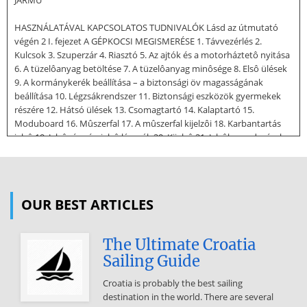
JÁRMÛ
HASZNÁLATÁVAL KAPCSOLATOS TUDNIVALÓK Lásd az útmutató
végén 2 I. fejezet A GÉPKOCSI MEGISMERÉSE 1. Távvezérlés 2.
Kulcsok 3. Szuperzár 4. Riasztó 5. Az ajtók és a motorháztetô nyitása
6. A tüzelôanyag betöltése 7. A tüzelôanyag minôsége 8. Elsô ülések
9. A kormánykerék beállítása – a biztonsági öv magasságának
beállítása 10. Légzsákrendszer 11. Biztonsági eszközök gyermekek
részére 12. Hátsó ülések 13. Csomagtartó 14. Kalaptartó 15.
Moduboard 16. Mûszerfal 17. A mûszerfal kijelzôi 18. Karbantartás
jelzô 19. Jelzô- és vészjelzô lámpák 20. Kijelzô 21. Jelzôberendezések
22. Látási viszonyok 23. Visszapillantó tükrök 24. Ablakemelôk 3
Oldalszám 4–5 6–7 8 9–10 11 ➟ 13 14 15 16–17 18 19 20 21 22 23 24–
25 26–27 28 ➟ 31 32-33 34 ➟ 36 37 38 ➟ 40 41–42 43 44
TÁVVEZÉRLÉS* 4 Központi zár A A távvezérlô segítségével nyithatja,
OUR BEST ARTICLES
illetve zárhatja az ajtókat, valamint a
csomagtér ajtaját. Az ajtók zárásához nyomja be egyszer az A
The Ultimate Croatia
gombot, a zárak oldásához pedig használja a B gombot. B
Sailing Guide
Távvezérlés A távvezérlô egy nagyfrekvenciás jeladót használ,
amelynek használata az alábbi elônyökkel jár: Ha a mûvelet nem
Croatia is probably the best sailing
sikerülne, ismételten nyomja be a gombot. A mûveletek sikeres
destination in the world. There are several
végrehajtását a központi zár vezérlôjének visszajelzôje villogással, az