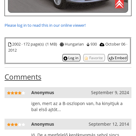
Please log in to read this in our online viewer!
2002 · 172 page(s) (1 MB)
Hungarian
930
October 06 ·
2012
Log in
Favorite
Embed
Comments
Anonymus
September 9, 2024
igen, mert az a B-oszlopon van, ha kinyitjuk a
bal első ajtót...
Anonymus
September 12, 2014
Jó. De a megfelelő keréknyomás sehol sincs