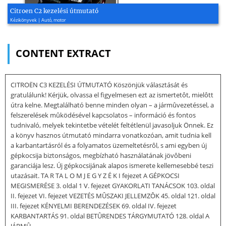
Citroen C2 kezelési útmutató
Kézikönyvek | Autó, motor
CONTENT EXTRACT
CITROËN C3 KEZELÉSI ÚTMUTATÓ Köszönjük választását és
gratulálunk! Kérjük, olvassa el figyelmesen ezt az ismertetôt, mielôtt
útra kelne. Megtalálható benne minden olyan – a jármûvezetéssel, a
felszerelések mûködésével kapcsolatos – információ és fontos
tudnivaló, melyek tekintetbe vételét feltétlenül javasoljuk Önnek. Ez
a könyv hasznos útmutató mindarra vonatkozóan, amit tudnia kell
a karbantartásról és a folyamatos üzemeltetésrôl, s ami egyben új
gépkocsija biztonságos, megbízható használatának jövôbeni
garanciája lesz. Új gépkocsijának alapos ismerete kellemesebbé teszi
utazásait. TA R TA L O M J E G Y Z É K I fejezet A GÉPKOCSI
MEGISMERÉSE 3. oldal 1 V. fejezet GYAKORLATI TANÁCSOK 103. oldal
II. fejezet VI. fejezet VEZETÉS MÛSZAKI JELLEMZÔK 45. oldal 121. oldal
III. fejezet KÉNYELMI BERENDEZÉSEK 69. oldal IV. fejezet
KARBANTARTÁS 91. oldal BETÛRENDES TÁRGYMUTATÓ 128. oldal A