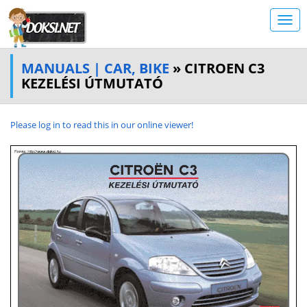
MANUALS | CAR, BIKE
» CITROEN C3
KEZELÉSI ÚTMUTATÓ
Please log in to read this in our online viewer!