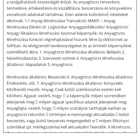
a szolgáltatások összességét értjük. Az anyagtörzs tervezésre,
termelésre, értékesítésre és kiszállításra, beszerzésre és könyvelésre
vonatkozó adatokat tartalmaz. Ezen adatok különböző nézeteket
alkotnak. 1.1 Anyag létrehozása Tranzakció: MM01 – Anyag
létrehozása Elérési út: Logisztika/ Anyaggazdálkodás/ Anyagtörzs/
Anyag/ Általános létrehozás/ Azonnal Képernyők: Az Anyagtörzs
létrehozása funkció végrehajtásával hozunk létre új cikktörzset az
SAPban. Az elvégzendő tevékenységeket és az érintett képernyőket
szemléltető ábra: 1. Anyagtörzs létrehozása általános: Belépés 2.
Nézetkiválasztás 3. Szervezeti szintek 4. Anyagtörzs létrehozása
általános: Alapadatok 5. Anyagtörzs
létrehozása általános: Beszerzés 6. Anyagtörzs létrehozása általános:
Értékesítés, stb. 7. Anyagtörzs létrehozása általános: Könyvelés
Kitöltendő mezők: Anyag: Csak külső számkiosztás esetén kell
kitölteni. Ágazat: vezérli, hogy:  a képernyők milyen sorrendben
jelenjenek meg  milyen ágazat specifikus adatok jelenjenek meg
Anyagfajta: vezérli, hogy:  milyen osztályok tarthatják karban az
anyagtörzs rekordot  történjen-e mennyiségi aktualizálás  belső
beszerzés, vagy külső beszerzés megengedett-e  milyen főkönyvi
számlákat (pl. mérlegszámla) kell aktualizálni Teendők: A létrehozni,
illetve karbantartani kívánt nézetsort kijelöljük. Kitöltendő mezők:
Gyár: a gyár megadása, ahol a cikket létre szeretnénk hozni