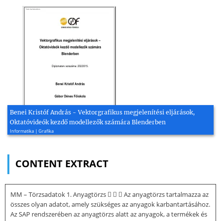
Benei Kristóf András - Vektorgrafikus megjelenítési eljárások,
Oktatóvideók kezdő modellezők számára Blenderben
Informatika | Grafika
CONTENT EXTRACT
MM – Törzsadatok 1. Anyagtörzs    Az anyagtörzs tartalmazza az
összes olyan adatot, amely szükséges az anyagok karbantartásához.
Az SAP rendszerében az anyagtörzs alatt az anyagok, a termékek és