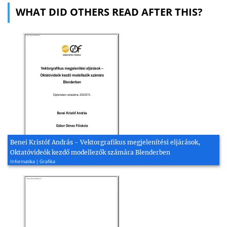
WHAT DID OTHERS READ AFTER THIS?
Benei Kristóf András - Vektorgrafikus megjelenítési eljárások,
Oktatóvideók kezdő modellezők számára Blenderben
Informatika | Grafika