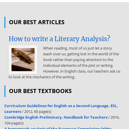
(kötelező) Raktárhely: a raktárhely megadása, ahol a cikket létre
szeretnénk hozni Kitöltendő mezők: Anyag: az adott anyag
megnevezését írjuk ide, ami
OUR BEST ARTICLES
maximum 40 karakter hosszú lehet Bázis mennyiségi egység: A
létrehozandó cikk bázis mennyiségi egysége. A mezőbe beírható
How to write a Literary Analysis?
lehetséges értékeket Match-kód segítségével tudjuk kiválasztani.
Anyagcsoport: A rendszerben levő anyagokat anyagcsoportokba
When reading, most of us just let a story
sorolhatjuk, az anyagcsoport segítségével kiértékelések hozható
wash over us, getting lost in the world of the
létre. A mezőbe beírható lehetséges értékeket Match-kód
book rather than paying attention to the
segítségével tudjuk kiválasztani. Régi anyagszám: Az adott cikk egy
individual elements of the plot or writing.
előző rendszerben használt azonosítója. Termékcsoport: Anyagok,
However, in English class, our teachers ask us
termékek vagy szolgáltatások felső szintű csoportosítására szolgál.
to look at the mechanics of the writing.
Az értékesítési szervezeti struktúra egyik fontos eleme. Rövid
szövegek képernyő: A Kiegészítő adatok gomb lenyomására,
OUR BEST TEXTBOOKS
visszalépés a Főadatok nyomógombbal Nyelv: HU, ha magyar DE, ha
német EN, ha angol Anyag rövid szövege: Az adott anyag
megnevezését tartalmazó mező. Kitöltendő mezők: Beszerzési
Curriculum Guidelines for English as a Second Language, ESL,
csoport: Match-kód
Learners
/ 2012, 60 page(s)
Cambridge English Preliminary, Handbook for Teachers
/ 2016,
segítségével kiválasztható a mező mögött található táblából.
104 page(s)
Megrend. menny egység: Ha nem ugyanaz, mint a bázis mennyiségi
A hypergraph analysis of the European Commission lobby