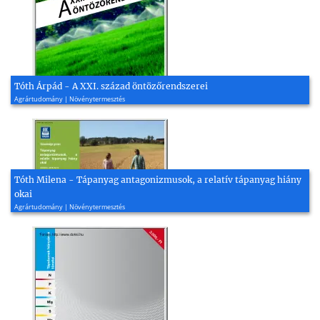
Tóth Árpád - A XXI. század öntözőrendszerei
Agrártudomány | Növénytermesztés
Tóth Milena - Tápanyag antagonizmusok, a relatív tápanyag hiány
okai
Agrártudomány | Növénytermesztés