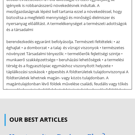
igényeik is robbanásszerű növekedésnek indultak. A
mezőgazdaságnak lépést kell tartania ezzel a növekedéssel, hogy
biztosítsa a megfelelő mennyiségű és minőségű élelmiszer és
nyersanyag előállítást. A termelékenységet a természeti adottságok
és a társadalmi
berendezkedés egyaránt befolyásolja. Természeti feltételek: • az
éghajlat • a domborzat • a talaj- és vízrajzi viszonyok • természetes
növényzet Társadalmi tényezők: • termelőerők fejlettségi szintje •
munkaerő szakképzettsége • beruházási lehetőségek • a termelési
térség és a fogyasztópiac egymáshoz viszonyított helyzete •
táplálkozási szokások • gépesítés A földterületek tulajdonviszonyai A
földterületek lehetnek magán- vagy közös tulajdonban. A
magántulajdonban lévő földek művelése családi, feudális vagy tőkés
termelés keretein belül folyhat. A közös tulajdonban lévő föld lehet
ősi földközösségi, szövetkezezi vagy állami tulajdonban. A termelés
módja és a tulajdonviszony alapján átmeneti típusú gazdálkodás is
kialakul, melyben a bérleti rendszer a jellemző. Földterületek
művelési ágak szerint Szántó Kert Gyümölcsös Szőlő Gyep Nádas
OUR BEST ARTICLES
48,5 % 1,0 % 1,1 % 1,0 % 11,4 % 0,7 %
Erdő 19,1 % Mezőgazdasági terület: 63 % Termőterület: 83,1 %