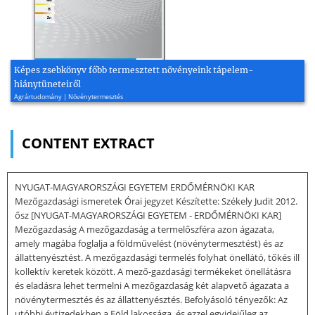
Képes zsebkönyv főbb termesztett növényeink tápelem-
hiánytüneteiről
Agrártudomány | Növénytermesztés
CONTENT EXTRACT
NYUGAT-MAGYARORSZÁGI EGYETEM ERDŐMÉRNÖKI KAR
Mezőgazdasági ismeretek Órai jegyzet Készítette: Székely Judit 2012.
ősz [NYUGAT-MAGYARORSZÁGI EGYETEM - ERDŐMÉRNÖKI KAR]
Mezőgazdaság A mezőgazdaság a termelőszféra azon ágazata,
amely magába foglalja a földművelést (növénytermesztést) és az
állattenyésztést. A mezőgazdasági termelés folyhat önellátó, tőkés ill
kollektív keretek között. A mező-gazdasági termékeket önellátásra
és eladásra lehet termelni A mezőgazdaság két alapvető ágazata a
növénytermesztés és az állattenyésztés. Befolyásoló tényezők: Az
utóbbi évtizedekben a Föld lakossága, és ezzel egyidejűleg az