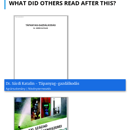
WHAT DID OTHERS READ AFTER THIS?
Dr. Sárdi Katalin - Tápanyag-gazdálkodás
Agrártudomány | Növénytermesztés