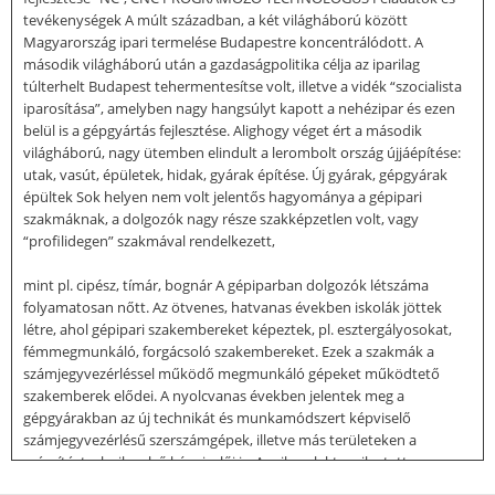
tevékenységek A múlt században, a két világháború között
Magyarország ipari termelése Budapestre koncentrálódott. A
második világháború után a gazdaságpolitika célja az iparilag
túlterhelt Budapest tehermentesítse volt, illetve a vidék “szocialista
iparosítása”, amelyben nagy hangsúlyt kapott a nehézipar és ezen
belül is a gépgyártás fejlesztése. Alighogy véget ért a második
világháború, nagy ütemben elindult a lerombolt ország újjáépítése:
utak, vasút, épületek, hidak, gyárak építése. Új gyárak, gépgyárak
épültek Sok helyen nem volt jelentős hagyománya a gépipari
szakmáknak, a dolgozók nagy része szakképzetlen volt, vagy
“profilidegen” szakmával rendelkezett,
mint pl. cipész, tímár, bognár A gépiparban dolgozók létszáma
folyamatosan nőtt. Az ötvenes, hatvanas években iskolák jöttek
létre, ahol gépipari szakembereket képeztek, pl. esztergályosokat,
fémmegmunkáló, forgácsoló szakembereket. Ezek a szakmák a
számjegyvezérléssel működő megmunkáló gépeket működtető
szakemberek elődei. A nyolcvanas években jelentek meg a
gépgyárakban az új technikát és munkamódszert képviselő
számjegyvezérlésű szerszámgépek, illetve más területeken a
számítástechnika első képviselői is. A mikroelektronika tette
lehetővé a gyártási folyamatok gyors átállítását a