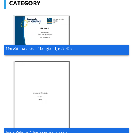
CATEGORY
Horváth András - Hangtan I, előadás
Fiala Péter - A hangszerek fizikája