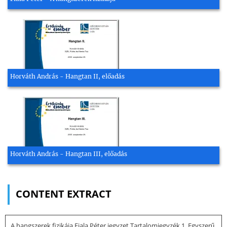
Horváth András - Hangtan II, előadás
Horváth András - Hangtan III, előadás
CONTENT EXTRACT
A hangszerek fizikája Fiala Péter jegyzet Tartalomjegyzék 1. Egyszerű