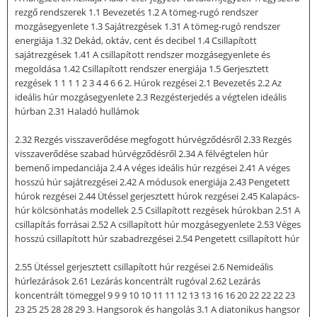
rezgő rendszerek 1.1 Bevezetés 1.2 A tömeg-rugó rendszer
mozgásegyenlete 1.3 Sajátrezgések 1.31 A tömeg-rugó rendszer
energiája 1.32 Dekád, oktáv, cent és decibel 1.4 Csillapított
sajátrezgések 1.41 A csillapított rendszer mozgásegyenlete és
megoldása 1.42 Csillapított rendszer energiája 1.5 Gerjesztett
rezgések 1 1 1 1 2 3 4 4 6 6 2. Húrok rezgései 2.1 Bevezetés 2.2 Az
ideális húr mozgásegyenlete 2.3 Rezgésterjedés a végtelen ideális
húrban 2.31 Haladó hullámok
2.32 Rezgés visszaverődése megfogott húrvégződésről 2.33 Rezgés
visszaverődése szabad húrvégződésről 2.34 A félvégtelen húr
bemenő impedanciája 2.4 A véges ideális húr rezgései 2.41 A véges
hosszú húr sajátrezgései 2.42 A módusok energiája 2.43 Pengetett
húrok rezgései 2.44 Ütéssel gerjesztett húrok rezgései 2.45 Kalapács-
húr kölcsönhatás modellek 2.5 Csillapított rezgések húrokban 2.51 A
csillapítás forrásai 2.52 A csillapított húr mozgásegyenlete 2.53 Véges
hosszú csillapított húr szabadrezgései 2.54 Pengetett csillapított húr
2.55 Ütéssel gerjesztett csillapított húr rezgései 2.6 Nemideális
húrlezárások 2.61 Lezárás koncentrált rugóval 2.62 Lezárás
koncentrált tömeggel 9 9 9 10 10 11 11 12 13 13 16 16 20 22 22 22 23
23 25 25 28 28 29 3. Hangsorok és hangolás 3.1 A diatonikus hangsor