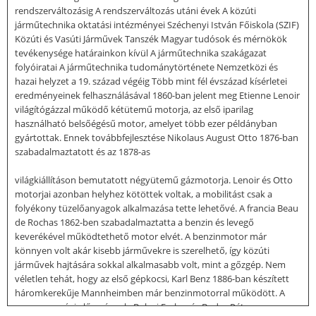
rendszerváltozásig A rendszerváltozás utáni évek A közúti
járműtechnika oktatási intézményei Széchenyi István Főiskola (SZIF)
Közúti és Vasúti Járművek Tanszék Magyar tudósok és mérnökök
tevékenysége határainkon kívül A járműtechnika szakágazat
folyóiratai A járműtechnika tudománytörténete Nemzetközi és
hazai helyzet a 19. század végéig Több mint fél évszázad kísérletei
eredményeinek felhasználásával 1860-ban jelent meg Etienne Lenoir
világítógázzal működő kétütemű motorja, az első iparilag
használható belsőégésű motor, amelyet több ezer példányban
gyártottak. Ennek továbbfejlesztése Nikolaus August Otto 1876-ban
szabadalmaztatott és az 1878-as
világkiállításon bemutatott négyütemű gázmotorja. Lenoir és Otto
motorjai azonban helyhez kötöttek voltak, a mobilitást csak a
folyékony tüzelőanyagok alkalmazása tette lehetővé. A francia Beau
de Rochas 1862-ben szabadalmaztatta a benzin és levegő
keverékével működtethető motor elvét. A benzinmotor már
könnyen volt akár kisebb járművekre is szerelhető, így közúti
járművek hajtására sokkal alkalmasabb volt, mint a gőzgép. Nem
véletlen tehát, hogy az első gépkocsi, Karl Benz 1886-ban készített
háromkerekűje Mannheimben már benzinmotorral működött. A
magyarországi előzmények: Bolyai Farkas és Bodor Péter