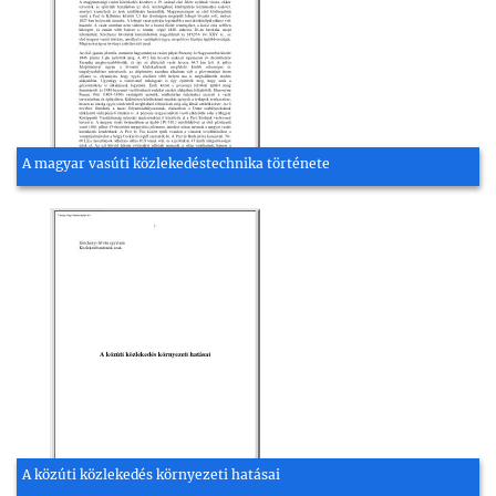
A magyar vasúti közlekedéstechnika története
A közúti közlekedés környezeti hatásai