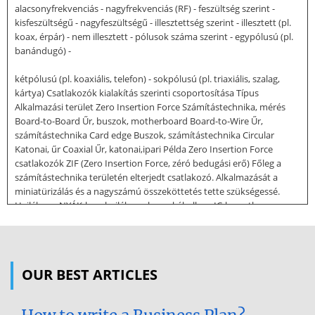
alacsonyfrekvenciás - nagyfrekvenciás (RF) - feszültség szerint -
kisfeszültségű - nagyfeszültségű - illesztettség szerint - illesztett (pl.
koax, érpár) - nem illesztett - pólusok száma szerint - egypólusú (pl.
banándugó) -
kétpólusú (pl. koaxiális, telefon) - sokpólusú (pl. triaxiális, szalag,
kártya) Csatlakozók kialakítás szerinti csoportosítása Típus
Alkalmazási terület Zero Insertion Force Számítástechnika, mérés
Board-to-Board Űr, buszok, motherboard Board-to-Wire Űr,
számítástechnika Card edge Buszok, számítástechnika Circular
Katonai, űr Coaxial Űr, katonai,ipari Példa Zero Insertion Force
csatlakozók ZIF (Zero Insertion Force, zéró bedugási erő) Főleg a
számítástechnika területén elterjedt csatlakozó. Alkalmazását a
miniatürizálás és a nagyszámú összeköttetés tette szükségessé.
Hajlékony NYÁK-hoz, hajlékony lapos kábelhez, IC-hez, stb.
használható. Board-to-Board csatlakozók Board-to-Board (NYÁK-ok
közötti) Több NYÁK összekötését teszi lehetővé. Nagyon elterjedt
buszos csatlakozások Kialakításánál. Merőleges vagy párhuzamos
Csatlakozást tesz lehetővé. SMD és furatszerelt kivitel
OUR BEST ARTICLES
egyaránt lehetséges. Board-to-Wire csatlakozók Board-to-Wire
(NYÁK-vezeték közötti) NYÁK és a különböző modulok