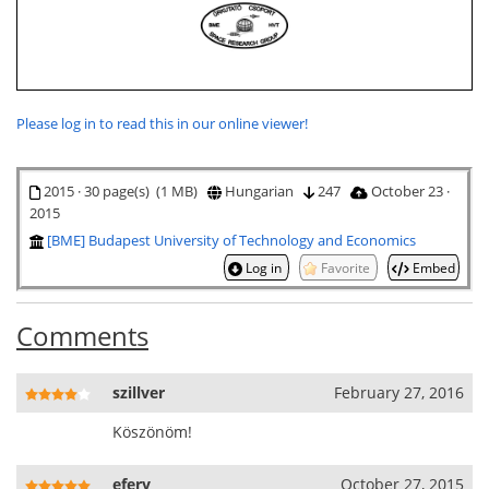
Please log in to read this in our online viewer!
2015 · 30 page(s) (1 MB)
Hungarian
247
October 23 ·
2015
[BME] Budapest University of Technology and Economics
Log in
Favorite
Embed
Comments
szillver
February 27, 2016
Köszönöm!
efery
October 27, 2015