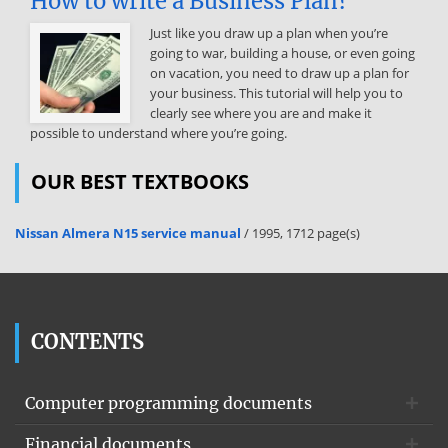
How to write a Business Plan?
összekötésére alkalmas. Jól használható pl műhold moduljainak
vagy számítógép részegységeinek összekötésére. Card edge
Just like you draw up a plan when you’re
csatlakozók Card edge (NYÁK-él) A NYÁK-on közvetlenül kialakított
going to war, building a house, or even going
csatlakozó, általában aranyozott felületekkel. Gyártása egyszerű,
on vacation, you need to draw up a plan for
olcsó, de nem túl strapabíró megoldás. Jól használható kommersz
your business. This tutorial will help you to
modulok pl. számítógép részegységeinek összekötésére. Circular
clearly see where you are and make it
csatlakozók Circular connector (Kerek csatlakozó) Leggyakrabban
possible to understand where you’re going.
kábel csatlakoztatására használható. Számtalan formája létezik Fém
tokozású változatai katonai és űr alkalmazásban is elterjedtek. A
OUR BEST TEXTBOOKS
leggyakrabban használt koaxiális csatlakozók rövid áttekintése
Típus Alkalmazás Max. frekvencia Fejhallgató (Jack) hang 100 kHz
RCA video 10 MHz UHF antenna 500 MHz F kábel TV 1 GHz BNC
Nissan Almera N15 service manual
/ 1995, 1712 page(s)
mérőkábel 4 GHz U.FL Mobil, GPS 6 GHz 7/16 bázisállomás 8 GHz
TNC antenna 11 GHz N készülék bemenetek 11 GHz SMA
részegységek összekötése 18 GHz Példa A koaxiális csatlakozók két
alapvető kialakítási módja Csak egyféle csatlakozót használó
CONTENTS
rendszer (szex nélküli). Mindegyik csatlakoztatható a másikhoz.
Kétféle csatlakozót használó rendszer (papa/mama vagy +/-). Csak
az eltérő kialakításúak csatlakoztathatók. Referenciasíkok
Computer programming documents
Referenciasíkok Rugalmas belső vezető Rugalmas belső hüvely
Külső vezető Külső vezető Papa (+) csatlakozó Mama (-) csatlakozó
Financial documents
BNC csatlakozó BNC (Bayonet Neil Concelman, 40-es évek)