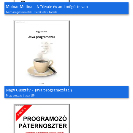
Molnár Melina - A Tőzsde és ami mögötte van
Gazdasági Ismeretek | Befektetés, Tőzsde
Nagy Gusztáv - Java programozás 1.3
Programozás | Java, JSP