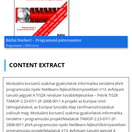
Bátfai Norbert - Programozó páternoszter
Programozás | UNIX-Linux
CONTENT EXTRACT
Moduláris korszerű szakmai gyakorlatok informatika területre JAVA
programozási nyelv NetBeans fejlesztőkörnyezetben I/13. évfolyam
tanulói jegyzet A TISZK rendszer továbbfejlesztése – Petrik TISZK
TÁMOP-2.23-07/1-2F-2008-0011 A projekt az Európai Unió
támogatásával, az Európai Szociális Alap társfinanszírozásával
valósult meg. Moduláris korszerű szakmai gyakorlatok informatika
területre • programozási projektfeladatok TÁMOP-2.23-07/1-2F-
2008-0011 JAVA programozási nyelv NetBeans fejlesztőkörnyezetben
programozási projektfeladatok i/13. évfolyam tanulói jegyzet A