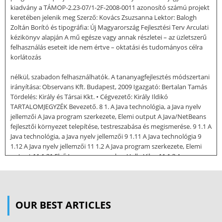
kiadvány a TÁMOP-2.23-07/1-2F-2008-0011 azonosító számú projekt
keretében jelenik meg Szerző: Kovács Zsuzsanna Lektor: Balogh
Zoltán Borító és tipográfia: Új Magyarország Fejlesztési Terv Arculati
kézikönyv alapján A mű egésze vagy annak részletei – az üzletszerű
felhasználás eseteit ide nem értve – oktatási és tudományos célra
korlátozás
nélkül, szabadon felhasználhatók. A tananyagfejlesztés módszertani
irányítása: Observans Kft. Budapest, 2009 Igazgató: Bertalan Tamás
Tördelés: Király és Társai Kkt. • Cégvezető: Király Ildikó
TARTALOMJEGYZÉK Bevezető. 8 1. A Java technológia, a Java nyelv
jellemzői A Java program szerkezete, Elemi output A Java/NetBeans
fejlesztői környezet telepítése, testreszabása és megismerése. 9 1.1 A
Java technológia, a Java nyelv jellemzői 9 1.11 A Java technológia 9
1.12 A Java nyelv jellemzői 11 1.2 A Java program szerkezete, Elemi
output 11 1.21 Első Java programunk, a Hello Vilag 11 1.3 A
Java/NetBeans fejlesztői környezet telepítése, testreszabása és
megismerése 13 1.31 NetBeans – az IDE 13 1.32 A Java Development
Kit telepítése 13 1.33 A NetBeans telepítése 14 1.34 A NetBeans
testreszabása és megismerése 14 1.35 A NetBeans kezelőfelületének
OUR BEST ARTICLES
részei 16 1.36 A NetBeans Java projekt 16 1.37 Alkalmazásfejlesztés a
NetBeans