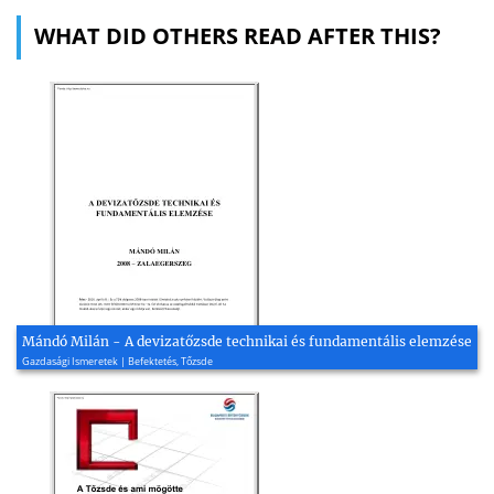
WHAT DID OTHERS READ AFTER THIS?
Mándó Milán - A devizatőzsde technikai és fundamentális elemzése
Gazdasági Ismeretek | Befektetés, Tőzsde