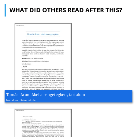
WHAT DID OTHERS READ AFTER THIS?
Tamási Áron, Ábel a rengetegben, tartalom
Irodalom | Középiskola