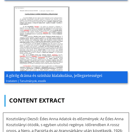
A görög dráma és színház kialakulása, jellegzetességei
Irodalom | Tanulmányok, esszék
CONTENT EXTRACT
Kosztolányi Dezső: Édes Anna Adatok és előzmények: Az Édes Anna
Kosztolányi ötödik, s egyben utolsó regénye. Időrendben A rossz
orvos, a Nero, a Pacsirta és az Aranysárkány után következik. 1926-