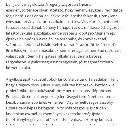
ban jelent meg először A regény szigorúan lineáris
eseménytörténete olyan áttetsző, hogy néhány egyszerű mondatba
foglalható. Édes Anna, a vidékről a fővárosba felkerült, tizenkilenc
éves parasztlány háztartási alkalmazott lesz Vizy Kornél miniszteri
tanácsos családjánál. Néhány hónapon át ő a mintacseléd, a gazdáit
látástól vakulásig szolgáló, emberszabású robotgép Mígnem egy
éjszaka belopódzik a családi hálószobába, és konyhakéssel,
számtalan szúrással halálra sebzi az urat és az úrnőt. Miért teszi?
Erre Édes Anna sem másoknak, sem önmagának nem tud racionális
választ adni. Sem kihallgatásai alkalmával, sem a bírósági
tárgyaláson. A gyilkosságra nincs egyetlen, jól meghatározható,
közvetlen oka.
A gyilkosságot közvetett okok láncolata váltja ki Társadalom: Tény,
hogy a regény 1919. Július 31-én, délután hat órakor kezdődik, a
proletárdiktatúra bukásával szinte percre azonos időpontban.
Ennek a történelmi ténynek a jelentőségét természetesen sem a
később színre lépő Édes Anna, sem Vizyné méltóságos asszony
tudata nem képes befogadni. Vizy méltóságos úr is csupán
lassacskán eszmél, az események kezdetekor még ijedős.
Kosztolányi regénye a totális rendszerváltás, a Horthy-korszak
keletkezésének történelmi keretei között játszódik. Ezek a keretek