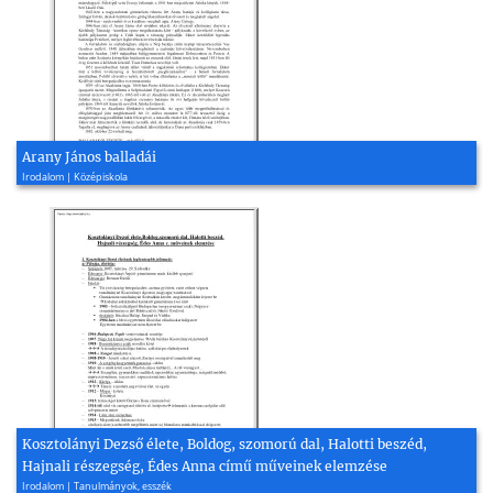
Arany János balladái
Irodalom | Középiskola
Kosztolányi Dezső élete, Boldog, szomorú dal, Halotti beszéd,
Hajnali részegség, Édes Anna című műveinek elemzése
Irodalom | Tanulmányok, esszék