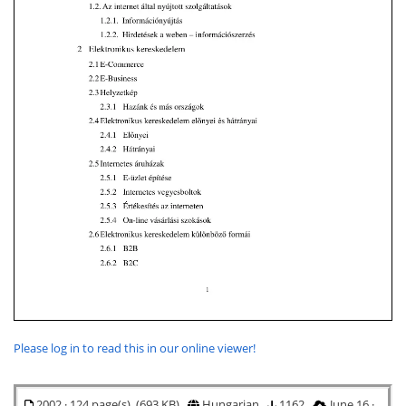
Please log in to read this in our online viewer!
2002 · 124 page(s) (693 KB)
Hungarian
1162
June 16 ·