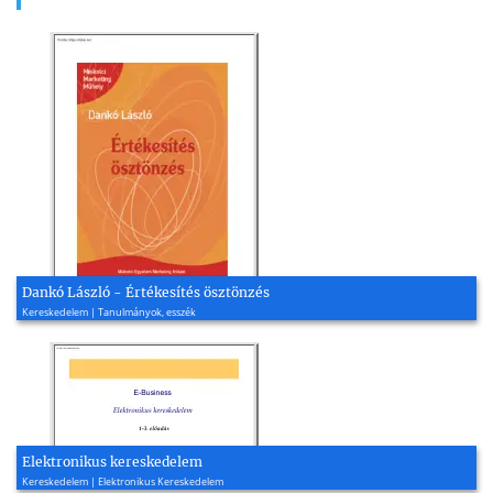
Dankó László - Értékesítés ösztönzés
Kereskedelem | Tanulmányok, esszék
Elektronikus kereskedelem
Kereskedelem | Elektronikus Kereskedelem