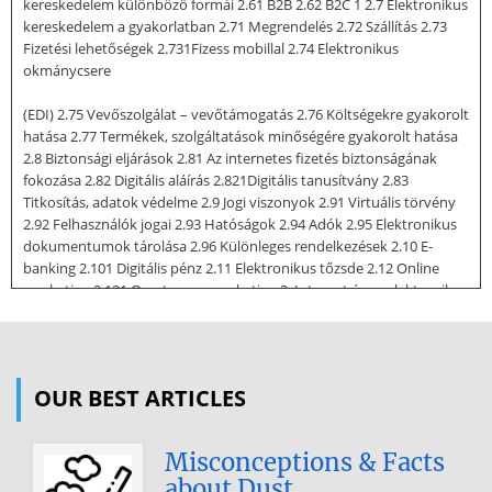
kereskedelem különböző formái 2.61 B2B 2.62 B2C 1 2.7 Elektronikus
kereskedelem a gyakorlatban 2.71 Megrendelés 2.72 Szállítás 2.73
Fizetési lehetőségek 2.731Fizess mobillal 2.74 Elektronikus
okmánycsere
(EDI) 2.75 Vevőszolgálat – vevőtámogatás 2.76 Költségekre gyakorolt
hatása 2.77 Termékek, szolgáltatások minőségére gyakorolt hatása
2.8 Biztonsági eljárások 2.81 Az internetes fizetés biztonságának
fokozása 2.82 Digitális aláírás 2.821Digitális tanusítvány 2.83
Titkosítás, adatok védelme 2.9 Jogi viszonyok 2.91 Virtuális törvény
2.92 Felhasználók jogai 2.93 Hatóságok 2.94 Adók 2.95 Elektronikus
dokumentumok tárolása 2.96 Különleges rendelkezések 2.10 E-
banking 2.101 Digitális pénz 2.11 Elektronikus tőzsde 2.12 Online
marketing 2.121 One-to-one marketing 3. Internet és az elektronikus
kereskedelem jövőképe 3.1 Internet jövője 3.2 Hazai lehetőségek,
várható tendenciák 2 1 1Az internet bemutatása 1.1 Az internet
története Sok más technológiai újdonság mellett, az Internet
indulása is katonai fejlesztésnek köszönhetõ. Az Internet története
OUR BEST ARTICLES
hosszabb múltra tekint vissza, mint azt hinnénk. Az 1960-as
években egy kutatóintézet, a Rand Corporation kezdett el
Misconceptions & Facts
foglalkozni azzal a feladattal, hogyan lehetne kifejleszteni egy olyan
about Dust
információs rendszert, amely biztosítaná egy esetleges