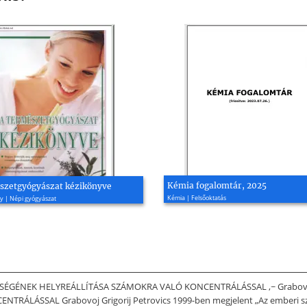
Kémia fogalomtár, 2025
szetgyógyászat kézikönyve
Kémia | Felsőoktatás
y | Népi gyógyászat
SZERVEZET EGÉSZSÉGÉNEK HELYREÁLLÍTÁSA SZÁMOKRA VALÓ KONCENTRÁLÁSSAL ,~ Grab
ÁSSAL Grabovoj Grigorij Petrovics 1999-ben megjelent „Az emberi szer