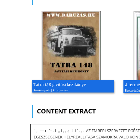
Tatra 148 javítási kézikönyv
A termé
Kézikönyvek | Autó, motor
Egészségüg
CONTENT EXTRACT
' .,- ~~ r '"~ . L ,, I , , .; ' t 1 ' . , .- AZ EMBERI 
EGÉSZSÉGÉNEK HELYREÁLLÍTÁSA SZÁMOKRA VALÓ KONCENTRÁL