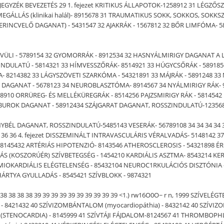
MJEGYZÉK BEVEZETÉS 29 1. fejezet KRITIKUS ÁLLAPOTOK-1258912 31 LÉGZŐS
GÁLLÁS (klinikai halál)- 8915678 31 TRAUMATIKUS SOKK, SOKKOS, SOKKSZ
RINCVELŐ DAGANAT) - 5431547 32 AJAKRÁK - 1567812 32 BŐR LIMFÓMA- 5
ÍVÜLI - 5789154 32 GYOMORRÁK - 8912534 32 HASNYÁLMIRIGY DAGANAT A
NDULATÚ - 5814321 33 HÍMVESSZŐRÁK- 8514921 33 HÚGYCSŐRÁK - 58918
 8214382 33 LÁGYSZÖVETI SZARKÓMA - 54321891 33 MÁJRÁK - 5891248 33
AGANAT - 5678123 34 NEUROBLASZTÓMA- 8914567 34 NYÁLMIRIGY RÁK- 985
8910 ORRÜREG- ÉS MELLÉKÜREGRÁK - 8514256 PAJZSMIRIGY RÁK - 581454
OK DAGANAT - 58912434 SZÁJGARAT DAGANAT, ROSSZINDULATÚ-1235689 
 DAGANAT, ROSSZINDULATÚ-5485143 VESERÁK- 56789108 34 34 34 34 34 35 
421 36 36 4. fejezet DISSZEMINÁLT INTRAVASCULÁRIS VÉRALVADÁS- 5148142 37
 8145432 ARTÉRIÁS HIPOTENZIÓ- 8143546 ATHEROSCLEROSIS - 54321898 É
IÁS (KOSZORÚÉR) SZÍVBETEGSÉG - 1454210 KARDIÁLIS ASZTMA- 8543214 KER
4320 MIOKARDIÁLIS ELÉGTELENSÉG - 85432104 NEUROC1RKULÁCIÓS DISZTÓNIA
ÁRTYA GYULLADÁS - 8545421 SZÍVBLOKK - 9874321
38 38 38 38 39 39 39 39 39 39 39 39 39 39 <1.) rw16O0O~ r n, 1999 SZÍVELÉ
S - 8421432 40 SZÍVIZOMBÁNTALOM (myocardiopáthia) - 8432142 40 SZÍVI
(STENOCARDIA) - 8145999 41 SZÍVTÁJI FÁJDALOM-8124567 41 THROMBOPHL