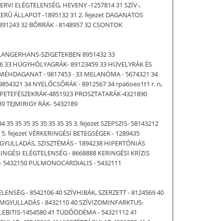
ZERVI ELÉGTELENSÉG, HEVENY -1257814 31 SZÍV-,
ERŰ ÁLLAPOT -1895132 31 2. fejezet DAGANATOS
891243 32 BŐRRÁK - 8148957 32 CSONTOK
 LANGERHANS-SZIGETEKBEN 8951432 33
56 33 HÚGYHÓLYAGRÁK- 89123459 33 HÜVELYRÁK ÉS
 MÉHDAGANAT - 9817453 · 33 MELANÓMA - 5674321 34
4321 34 NYELŐCSŐRÁK - 8912567 34 rpa6oeo1t1 r. n,
2 PETEFÉSZEKRÁK-4851923 PROSZTATARÁK-4321890
TEJMIRIGY RÁK- 5432189
35 35 35 35 35 35 35 3. fejezet SZEPSZIS- 58143212
 5. fejezet VÉRKERINGÉSI BETEGSÉGEK - 1289435
RGYULLADÁS, SZISZTÉMÁS - 1894238 HIPERTÓNIÁS
INGÉSI ELÉGTELENSÉG - 8668888 KERINGÉSI KRÍZIS
 - 5432150 PULMONOCARDIALIS - 5432111
GTELENSÉG - 8542106 40 SZÍVHIBÁK, SZERZETT - 8124569 40
ZOMGYULLADÁS - 8432110 40 SZÍVIZOMINFARKTUS-
EBITIS-1454580 41 TÜDŐÖDÉMA - 54321112 41