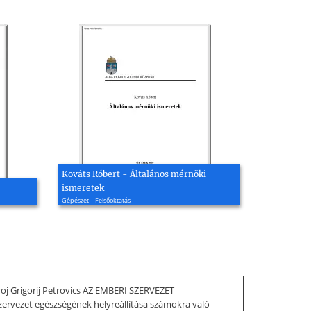
Kováts Róbert - Általános mérnöki
ismeretek
Gépészet | Felsőoktatás
ovoj Grigorij Petrovics AZ EMBERI SZERVEZET
vezet egészségének helyreállítása számokra való