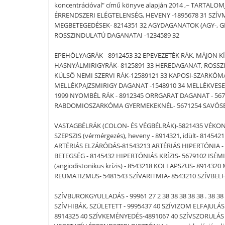
koncentrációval" című könyve alapján 2014 ,~ TARTALO
ÉRRENDSZERI ELÉGTELENSÉG, HEVENY -1895678 31 SZÍVME
MEGBETEGEDÉSEK- 8214351 32 AGYDAGANATOK (AGY-, GE
ROSSZINDULATÚ DAGANATAI -1234589 32
EPEHÓLYAGRÁK - 8912453 32 EPEVEZETÉK RÁK, MÁJON K
HASNYÁLMIRIGYRÁK- 8125891 33 HEREDAGANAT, ROSSZI
KÜLSŐ NEMI SZERVI RÁK-12589121 33 KAPOSI-SZARKÓMA-
MELLÉKPAJZSMIRIGY DAGANAT -1548910 34 MELLÉKVESE D
1999 NYOMBÉL RÁK - 8912345 ORRGARAT DAGANAT - 567
RABDOMIOSZARKÓMA GYERMEKEKNÉL- 5671254 SAVÓSBUR
VASTAGBÉLRÁK (COLON- ÉS VÉGBÉLRÁK)-5821435 VÉKONYBÉL
SZEPSZIS (vérmérgezés), heveny - 8914321, idült- 8145
ARTÉRIÁS ELZÁRÓDÁS-81543213 ARTÉRIÁS HIPERTÓNIA -
BETEGSÉG - 8145432 HIPERTÓNIÁS KRÍZIS- 5679102 ISÉM
(angiodistonikus krízis) - 8543218 KOLLAPSZUS- 891
REUMATIZMUS- 5481543 SZÍVARITMIA- 8543210 SZÍVBELH
SZÍVBUROKGYULLADÁS - 99961 27 2 38 38 38 38 38 . 38 38 
SZÍVHIBÁK, SZÜLETETT - 9995437 40 SZÍVIZOM ELFAJULÁ
8914325 40 SZÍVKEMÉNYEDÉS-4891067 40 SZÍVSZORULÁS 