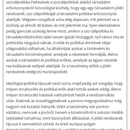
szociálpolitika Feltevések a szociálpolitikát alakító társadalmi
erőviszonyokról Szociológiai közhely, hogy egy-egy társadalom jóléti
rendszerét, szo­ ciálpolitikáját a társadalmi-politikai erőviszonyok
alakítják. Mégsem vizsgáltuk soha elég alaposan, mit jelentett ez a
közhely az elmúlt 40 évben, és mit jelenthet ma. Ilyen elemzésekre
pedig igencsak szükség lenne most, amikor a szo­ ciálpolitika és
társadalombiztosítás talán lassan igazán közüggyé, nyil­ vános vita és
politizálás tárgyává válnak. A viták és politikai döntések tétjei
világosabbá válhatnak, ha áttekintjük azokat a történelmi és
társadalmi körülményeket, amelyek a nézeteket formálják, illetve
azokat a társadalmi és politikai erőket, amelyek az egyes nézetek
rea­ lizálásának esélyeit alakítják. Ez a tanulmány előbb a jóléti
rendszerek eddigi és ma kirajzolódó
ideológiai-politikai típusait veszi sorra, majd pedig azt vizsgálja, hogy
milyen strukturális és politikai erők alakí­ tották ezeket eddig, illetve
milyen strukturális hatások valószínűsít­ hetők a rendszerváltás
után. Ezeknek az összefüggéseknek a pontos megrajzolásához még
nagyon sok kutatás hiányzik. Ezért a tanulmány sok ponton
vázlatos, nemcsak a jövőről, hanem a közelmúltról is sokszor inkább
sejtéseket tartalmaz, mint bizonyított állításokat. A jóléti rendszerek
típusai A nemzetközi színtér Az érett európai polgári
demokráciákban a társadalmi és a politikai tagolódás soha nem esik