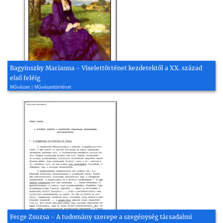
Bagyinszky Marianna - Viselettörténet kezdetektől a XX. század
első feléig
Művészet | Művészettörténet
Ferge Zsuzsa - A tudomány szerepe a szegénység társadalmi