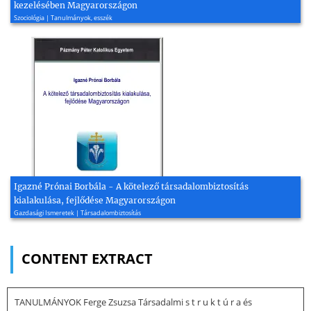
kezelésében Magyarországon
Szociológia | Tanulmányok, esszék
Igazné Prónai Borbála - A kötelező társadalombiztosítás
kialakulása, fejlődése Magyarországon
Gazdasági Ismeretek | Társadalombiztosítás
CONTENT EXTRACT
TANULMÁNYOK Ferge Zsuzsa Társadalmi s t r u k t ú r a és