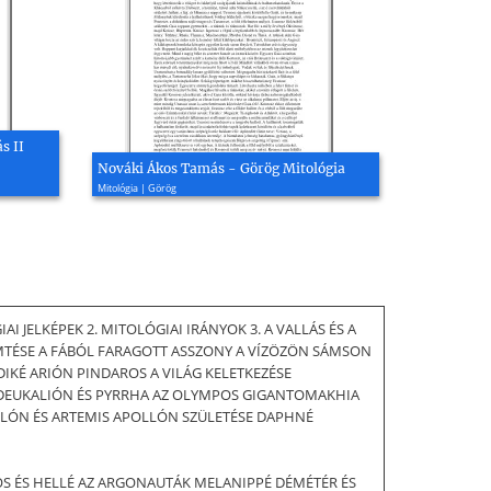
s II
Nováki Ákos Tamás - Görög Mitológia
Mitológia | Görög
IAI JELKÉPEK 2. MITOLÓGIAI IRÁNYOK 3. A VALLÁS ÉS A
MTÉSE A FÁBÓL FARAGOTT ASSZONY A VÍZÖZÖN SÁMSON
IKÉ ARIÓN PINDAROS A VILÁG KELETKEZÉSE
N DEUKALIÓN ÉS PYRRHA AZ OLYMPOS GIGANTOMAKHIA
OLLÓN ÉS ARTEMIS APOLLÓN SZÜLETÉSE DAPHNÉ
XOS ÉS HELLÉ AZ ARGONAUTÁK MELANIPPÉ DÉMÉTÉR ÉS