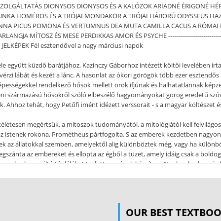
ZOLGÁLTATÁS DIONYSOS DIONYSOS ÉS A KALÓZOK ARIADNÉ ÉRIGONÉ HÉ
NKA HOMÉROS ÉS A TRÓJAI MONDAKÖR A TRÓJAI HÁBORÚ ODYSSEUS HAZ
ENNA PICUS POMONA ÉS VERTUMNUS DEA MUTA CAMILLA CACUS A RÓMA
A MÍTOSZ ÉS MESE PERDIKKAS AMOR ÉS PSYCHE -----------------------------------
ELKÉPEK Fél esztendővel a nagy márciusi napok
ele együtt küzdő barátjához, Kazinczy Gáborhoz intézett költői levelében írta
 És vérzi lábát és kezét a lánc. A hasonlat az ókori görögök több ezer eszte
épességekkel rendelkező hősök mellett örök ifjúnak és halhatatlannak képzelt
eni származású hősökről szóló elbeszélő hagyományokat görög eredetű szóva
Ahhoz tehát, hogy Petőfi imént idézett verssorait - s a magyar költészet é
életesen megértsük, a mitoszok tudományától, a mitológiától kell felvilágo
az istenek rokona, Prométheus pártfogolta. S az emberek kezdetben nagyon i
nek az állatokkal szemben, amelyektől alig különböztek még, vagy ha különb
zánta az embereket és ellopta az égből a tüzet, amely idáig csak a boldog 
űzön emberhez méltó táplálékot tudott magának készíteni. Nyirkos barlang é
lyén rejtőzködő érceket megolvasztva, vadászfegyvereket és szerszámokat ko
e. Ha meleg volt a prémes állatok bundája, az ember már erősebb volt náluk
a föld önként adott neki, most már vasekével szántotta fel, és így kényszeríte
OUR BEST TEXTBO
fegyvereket és szerszámokat állított elő, a fazekasság kisebb-nagyobb cser