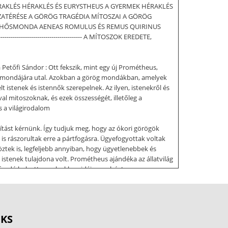
RAKLÉS HÉRAKLÉS ÉS EURYSTHEUS A GYERMEK HÉRAKLÉS
ATÉRÉSE A GÖRÖG TRAGÉDIA MÍTOSZAI A GÖRÖG
I HŐSMONDA AENEAS ROMULUS ÉS REMUS QUIRINUS
-------------------------------- A MÍTOSZOK EREDETE,
 Petőfi Sándor : Ott fekszik, mint egy új Prométheus,
ndős mondájára utal. Azokban a görög mondákban, amelyek
 istenek és istennők szerepelnek. Az ilyen, istenekről és
l mitoszoknak, és ezek összességét, illetőleg a
s a világirodalom
sítást kérnünk. Így tudjuk meg, hogy az ókori görögök
s rászorultak erre a pártfogásra. Ügyefogyottak voltak
öztek is, legfeljebb annyiban, hogy ügyetlenebbek és
istenek tulajdona volt. Prométheus ajándéka az állatvilág
s faodú helyett, amelyekben idáig meghúzta
vácsolt. Ha gyors volt a szarvas, még gyorsabb az
 s a legyőzött állatok préméből maga számára tudott
tte ki belőle a bőséges termést. A tűz segítségével
OKS
épedényeket, amelyekben az ősszel betakarított termést, a