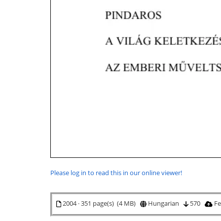
Please log in to read this in our online viewer!
2004 · 351 page(s) (4 MB)
Hungarian
570
Fe