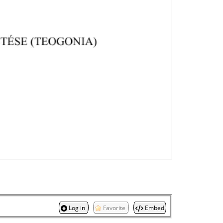
Log in
Favorite
Embed