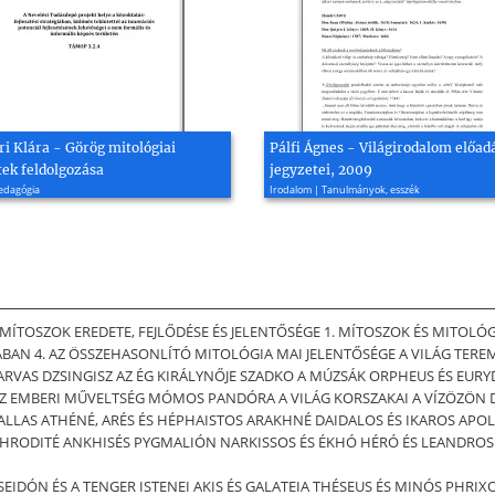
i Klára - Görög mitológiai
Pálfi Ágnes - Világirodalom előadá
tek feldolgozása
jegyzetei, 2009
Pedagógia
Irodalom | Tanulmányok, esszék
k A MÍTOSZOK EREDETE, FEJLŐDÉSE ÉS JELENTŐSÉGE 1. MÍTOSZOK ÉS MITOLÓG
AN 4. AZ ÖSSZEHASONLÍTÓ MITOLÓGIA MAI JELENTŐSÉGE A VILÁG TERE
RVAS DZSINGISZ AZ ÉG KIRÁLYNŐJE SZADKO A MÚZSÁK ORPHEUS ÉS EURYD
) AZ EMBERI MŰVELTSÉG MÓMOS PANDÓRA A VILÁG KORSZAKAI A VÍZÖZÖ
PALLAS ATHÉNÉ, ARÉS ÉS HÉPHAISTOS ARAKHNÉ DAIDALOS ÉS IKAROS AP
HRODITÉ ANKHISÉS PYGMALIÓN NARKISSOS ÉS ÉKHÓ HÉRÓ ÉS LEANDROS
EIDÓN ÉS A TENGER ISTENEI AKIS ÉS GALATEIA THÉSEUS ÉS MINÓS PHRI