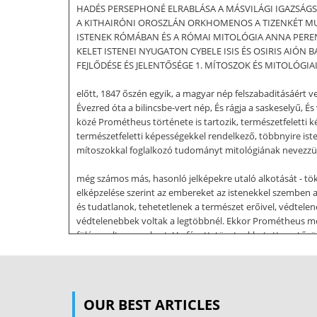
HADÉS PERSEPHONÉ ELRABLÁSA A MÁSVILÁGI IGAZSÁGS
A KITHAIRÓNI OROSZLÁN ORKHOMENOS A TIZENKÉT MU
ISTENEK RÓMÁBAN ÉS A RÓMAI MITOLÓGIA ANNA PER
KELET ISTENEI NYUGATON CYBELE ISIS ÉS OSIRIS AIÓN BARLANGJ
FEJLŐDÉSE ÉS JELENTŐSÉGE 1. MÍTOSZOK ÉS MITOLÓGIAI J
előtt, 1847 őszén egyik, a magyar nép felszabaditásáért v
Évezred óta a bilincsbe-vert nép, És rágja a saskeselyű,
közé Prométheus története is tartozik, természetfeletti k
természetfeletti képességekkel rendelkező, többnyire ist
mítoszokkal foglalkozó tudományt mitológiának nevezzük. 
még számos más, hasonló jelképekre utaló alkotását - tök
elképzelése szerint az embereket az istenekkel szemben 
és tudatlanok, tehetetlenek a természet erőivel, védtele
védtelenebbek voltak a legtöbbnél. Ekkor Prométheus megs
fölé emelte az embert. Ha fázott, tüzet rakhatott, s a t
magát, téglát égetett agyagból és házat emelt. A föld mé
érchegyű nyíl meg a dárda, amellyel az ember űzőbe vett
meleg ruhát csinálni. Ha idáig avval kellett beérnie, amit 
OUR BEST ARTICLES
alakultak ki a különféle mesterségek. A kovácsmesterség 