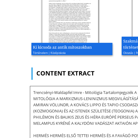
Szakmár
Ki kicsoda az antik mítoszokban
történe
Történelem | Középiskola
Oktatás | 
CONTENT EXTRACT
Trencsényi-Waldapfel Imre - Mitológia Tartalomjegyzé
MITOLÓGIA A MARXIZMUS-LENINIZMUS MEGVILÁGÍTÁSÁB
AMIRAN VÖLUNDR, A KOVÁCS LIPPO ÉS TAPIO CSODASZA
(KOZMOGONIA) ÉS AZ ISTENEK SZÜLETÉSE (TEOGONIA
PHILÉMON ÉS BAUKIS ZEUS ÉS HÉRA EURÓPÉ PERSEUS 
MELAMPUS KYRÉNÉ A KALYDÓNI VADÁSZAT AKTAIÓN AP
HERMÉS HERMÉS ELSŐ TETTEI HERMÉS ÉS A FAVÁGÓ POS