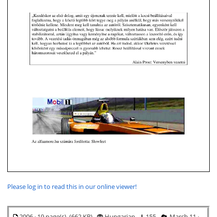
Please log in to read this in our online viewer!
2006 · 19 page(s) (662 KB)
Hungarian
155
March 11 ·