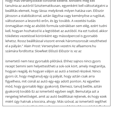
hogy más versenyzőkkel törődnie kellene. Mindent meg kell
tanulnia az autóról Szisztematikusan, egyenként kell változtatgatni a
beállítás elemeit, hogy lássa: melyiknek milyen hatása van. Először
játsszon a stabilizátorral, aztán lágyítsa vagy keményítse a rugókat,
változtasson a leszorító erőn, és így tovább. A vezetési tudás
önmagában még az alsóbb formula szériákban sem elég, ezért tudni
kell, hogyan hozhatod ki a legtöbbet az autóból. Ha ezt tudod, akkor
tökéletes vezetéssel körönként egy másodperccel is gyorsabb
lehetsz. Rossz beállítással viszont ennek háromszorosát veszítheted
el a pályán.” Alain Prost: Versenyben vezetni Az alfaamore.hu
számára fordította: Slowfeet Előszó Először is: ez az
ismertető nem tesz gyorsabb pilótává. Ehhez sajnos nincs gyors
recept Semmi sem helyettesítheti a sok-sok kört, amely megtanítja,
hogyan reagálj, és hogyan váljon az autó a tested részévé. Nincs
gyors út, hogy megtanulj egy új pályát, hogy aztán csak arra
figyelhess, mit csinál az autó egy-egy adott ponton. Az egyetlen
mód, hogy gyorsabb légy: gyakorolj. Elemezz, tanulj belőle, aztán
gyakorolj tovább Ez az ismertető egyben segít. Bemutatja azt a
rengeteg lehetőséget, amit az autó beállításai rejtenek, és hogy ezek
miért úgy hatnak a kocsira, ahogy. Más szóval, az ismertető segíthet
megszerezni a tudást ahhoz, hogy gyorsabbá tedd az autódat. Ezek
után azonban a tehetségednek kell elvinnie a kocsit képességei