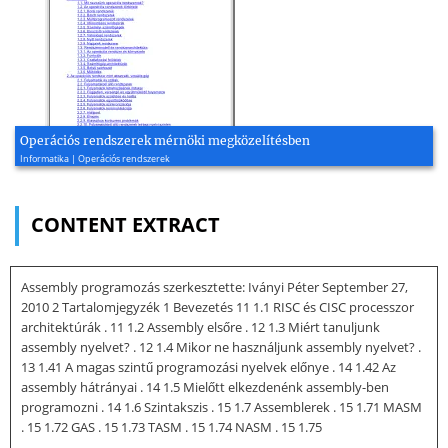
Operációs rendszerek mérnöki megközelítésben
Informatika | Operációs rendszerek
CONTENT EXTRACT
Assembly programozás szerkesztette: Iványi Péter September 27,
2010 2 Tartalomjegyzék 1 Bevezetés 11 1.1 RISC és CISC processzor
architektúrák . 11 1.2 Assembly elsőre . 12 1.3 Miért tanuljunk
assembly nyelvet? . 12 1.4 Mikor ne használjunk assembly nyelvet? .
13 1.41 A magas szintű programozási nyelvek előnye . 14 1.42 Az
assembly hátrányai . 14 1.5 Mielőtt elkezdenénk assembly-ben
programozni . 14 1.6 Szintakszis . 15 1.7 Assemblerek . 15 1.71 MASM
. 15 1.72 GAS . 15 1.73 TASM . 15 1.74 NASM . 15 1.75