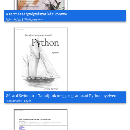
A természetgyógyászat kézikönyve
Egészségügy | Népi gyógyászat
Gérard Swinnen - Tanuljunk meg programozni Python nyelven
Programozás | Egyéb