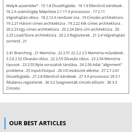
Melyik assembler? . 15 1.8 Összefoglalás . 16 1.9 Ellenőrző kérdések .
16 2 A számı́tógép felépı́tése 2.1 17 A processzor . 17 2.11
Végrehajtási ciklus . 18 2.12 A rendszer óra . 19 Cı́mzési architektúra .
19 2.21 Három cı́mes architektúra . 19 2.22 Két cı́mes architektúra .
20 2.23 Egy cı́mes architektúra . 20 2.24 Zéró cı́m architektúra . 20
2.25 Load/Store architektúra . 20 2.3 Regiszterek . 21 2.4 Végrehajtási
sorrend . 21
2.41 Branching . 21 Memória . 22 2.51 22 2.2 2.5 Memória műveletek .
3 2.6 2.52 Olvasási ciklus . 22 2.53 Olvasási ciklus . 23 2.54 Memória
tı́pusok . 23 2.55 Byte sorozatok tárolása . 24 2.56 Adat “alignment”
problema . 25 Input/Output . 26 I/O eszközök elérése . 27 2.7 2.61
Összefoglalás . 27 2.8 Ellenőrző kérdések . 27 3 A processzor 29 3.1
Általános regiszterek . 30 3.2 Szegmentált cı́mzés először . 30 3.3
Cı́mzési
módok . 31 3.31 Direkt cı́mzési mód . 33 3.32 Indirekt cı́mzési mód .
34 3.4 Státusz regiszter . 35 3.5 Ellenőrző kérdések . 36 4 NASM
assembler 37 4.1 Egy forrás file szerkezete . 37 4.2 Pszeudo
utası́tások . 37 4.3 4.21 DB és társai . 38 4.22 RESB és társai . 38 4.23
OUR BEST ARTICLES
Konstansok . 39 4.24 TIMES pszeudo utası́tás . 39 SEG kulcsszó . 39
További hasznosı́tási területek . 40 4.4 4.31 WRT kulcsszó . 40 4.5