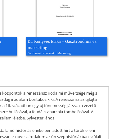
i
Dr. Könyves Erika - Gasztronómia és
marketing
Gazdasági Ismeretek | Marketing
lis központok a reneszánsz irodalmi műveltsége mégis
gazdag irodalom bontakozik ki. A reneszánsz az újfajta
nk a 16. században egy új főnemesség játssza a vezető
szre hullásával, a feudális anarchia tombolásával. A
ellemi életbe. Sylvester János
dallamú históriás énekeiben adott hírt a török elleni
eneszánsz novellairodalom az ún széphistóriákban szólalt