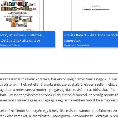
czky Miklósné - Kultúrák,
Kováts Róbert - Általános mérnök
 történetének áttekintése
ismeretek
 Művészettörténet
Gépészet | Felsőoktatás
agyar reneszánsz második korszaka, bár ekkor még hiányoznak a nagy kultúrá
 történelmi helyzet ellenére sokszínű, széles skálájú, eleven szellemi élet, 
 országaiban a reneszánsza modern polgárság kialakulásának az időszaka, nálu
ban. S mindez egybeesett a török elleni élethalál harccal, az ország három ré
eneszánsz műveltség és a világiság is egyre mélyebben hatolt be a magyar sz
eket írni, Tinódi Sebestyén egyik helyről a másikra vándorolt, s fülbemászó 
ánk első remekét, a lefordította – átdolgozta – Szophoklész Elektráját. A r