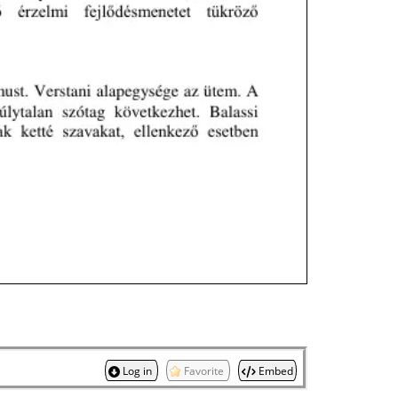
Log in
Favorite
Embed