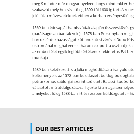
meg S mindez már magyar nyelven, hogy mindenki érthess
szakaszát mely hozzávetőleg 1300-tól 1600-ig tart. A re
jelöljük a művészeteknek ebben a korban érvényesülő egyet
1569-ben édesapját hamis vádak alapján összeesküvés gyan
(barátságosan bántak vele) - 1578-ban Pozsonyban megism
harcok, érdekházasságot köt unokatestvérével Dobó Kriszt
ostrománál meghal verseit három csoportra oszthatjuk : - 
az emberi élet egyik legfőbb értékének tekintette. Ezt b
munkája
1589-ben keletkezett, s a Júlia meghódítására irányuló ut
költeményei s az 1578-ban keletkezett boldog-boldogtala
petrarkizmus sablonjai szerint született Balassi "tudós" 
választott mű átdolgozásával fejezte ki a maga személyes
amelyeket főleg 1588-ban írt és részben küldözgetett – 
diadalt, Balassi viszont nagy költői tudatossággal verscik
lakóhelye valami távoli idegen ország soha el nem érhető 
kompozíciója, egy belső érzelmi fejlődésmenetet tükröző
hangsúlyos és hangsúlytalan szótagok szabályos váltakozá
OUR BEST ARTICLES
handsúlytalan szótag következhet. Balassi költeményéne