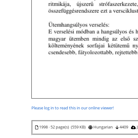
Please log in to read this in our online viewer!
1998 · 52 page(s) (559 KB)
Hungarian
4409
J