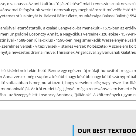
e, olvashassa. Az anti kultúra "újjászületése" miatt reneszánsznak nevezz
neszánsz mai felfogásunk szerint nemcsak egy meghatározott művelődéstörté
emes stílusirányát is. Balassi Bálint élete, munkássága Balassi Bálint (155
újával letartóztatták, a család Lengyelo.-ba menekült - 1575-ben az erdélyi
eri Ungnádné Losonczy Annát, a Nagyciklus verseinek születése - 1579-81-i
inával - 1588-ban Júlia-ciklus - 1590-ben megismerkedik Wesselényiné Szárk
szerelmes versek - vitézi versek - istenes versek Költészete: (A szerelem kö
izonyítja nevezetes drámai műve: Thirsisnek Angelicával, Sylvanusnak Galath
olsó kísérletnek tekinthető. Benne egy egészen új műfajt honosított meg: a r
n Anna-versek még csupán a későbbi nagy későbbi nagy költő szárnypróbálga
költő volta abban is megmutatkozott, hogy verseinek elég nagy része "fordít
 mondanivalóját. Az írói eredetiség igényét még a reneszánsz sem ismerte P
hiába –az özveggyé lett Losonczy Annának, "Júliának”. A költemények ugyan 
lussá, magyar "Daloskönyvé" szervezte verseit. Júlia egyre elérhetetlenebb es
paradicsom A Júlia-költemények kifinomult stílusa, tökéletes ritmikája, újs
 összefüggésrendszere ezt a versciklust költészetének csúcsponjává avatja.
sa alkotja a ritmust. Verstani alapegysége az ütem A magyar ütemben mindig
OUR BEST TEXTBO
k sorfajai kétütemű nyolcasok. Pattogóbb a ritmus, ha az ütemek nem vágna