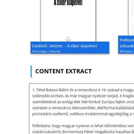
Podmani
Canfield-Switzer - A siker alapelvei
stílusok
Pszichológia | Könyvek
Művészet |
CONTENT EXTRACT
1. Tétel Balassi Bálint és a reneszánsz A 16. század a m
szélesebb körben, és már magyar nyelven terjed. A tragikus
szemléletével az evilági élet felé fordult Európa fejlett
szerepet a reneszánsz életszemlélet, életforma kialakításá
protestáns szellemű, vallásos irodalommal egyidejűleg a r
fölfedezte, hogy magyar nyelven is lehet időmértékes vers
csatározásokról, Bornemisza Péter megalkotta hazafias lír