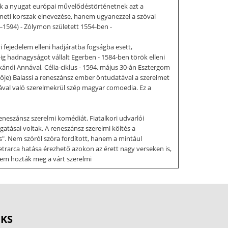
ük a nyugat európai művelődéstörténetnek azt a
neti korszak elnevezése, hanem ugyanezzel a szóval
4-1594) - Zólymon született 1554-ben -
 fejedelem elleni hadjáratba fogságba esett,
g hadnagyságot vállalt Egerben - 1584-ben török elleni
ándi Annával, Célia-ciklus - 1594. május 30-án Esztergom
ltője) Balassi a reneszánsz ember öntudatával a szerelmet
eával való szerelmekrül szép magyar comoedia. Ez a
eneszánsz szerelmi komédiát. Fiatalkori udvarlói
tásai voltak. A reneszánsz szerelmi költés a
ás". Nem szóról szóra fordított, hanem a mintául
etrarca hatása érezhető azokon az érett nagy verseken is,
nem hozták meg a várt szerelmi
zménye, az élet értelmének egyetlen jelképévé válik. Júlia
zerű strófaszerkezete, szimmetrikus reneszánsz
 Ütemhangsúlyos verselés: E verselési módban a
 az első szótag hangsúlyos, s ez után 1,2 de legfeljebb 3
OKS
k ketté szavakat, ellenkező esetben