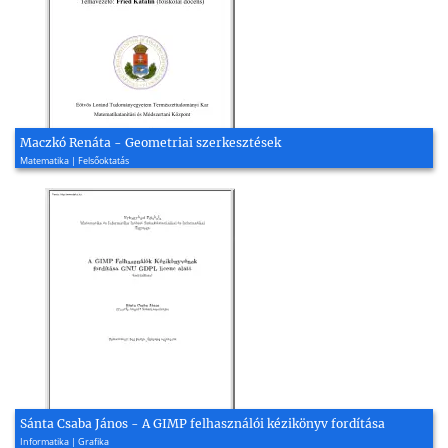
Maczkó Renáta - Geometriai szerkesztések
Matematika | Felsőoktatás
Sánta Csaba János - A GIMP felhasználói kézikönyv fordítása
Informatika | Grafika