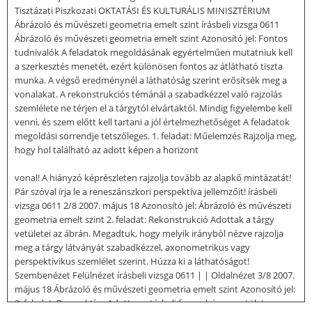
Tisztázati Piszkozati OKTATÁSI ÉS KULTURÁLIS MINISZTÉRIUM
Ábrázoló és művészeti geometria emelt szint írásbeli vizsga 0611
Ábrázoló és művészeti geometria emelt szint Azonosító jel: Fontos
tudnivalók A feladatok megoldásának egyértelműen mutatniuk kell
a szerkesztés menetét, ezért különösen fontos az átlátható tiszta
munka. A végső eredménynél a láthatóság szerint erősítsék meg a
vonalakat. A rekonstrukciós témánál a szabadkézzel való rajzolás
szemlélete ne térjen el a tárgytól elvártaktól. Mindig figyelembe kell
venni, és szem előtt kell tartani a jól értelmezhetőséget A feladatok
megoldási sorrendje tetszőleges. 1. feladat: Műelemzés Rajzolja meg,
hogy hol található az adott képen a horizont
vonal! A hiányzó képrészleten rajzolja tovább az alapkő mintázatát!
Pár szóval írja le a reneszánszkori perspektíva jellemzőit! írásbeli
vizsga 0611 2/8 2007. május 18 Azonosító jel: Ábrázoló és művészeti
geometria emelt szint 2. feladat: Rekonstrukció Adottak a tárgy
vetületei az ábrán. Megadtuk, hogy melyik irányból nézve rajzolja
meg a tárgy látványát szabadkézzel, axonometrikus vagy
perspektivikus szemlélet szerint. Húzza ki a láthatóságot!
Szembenézet Felülnézet írásbeli vizsga 0611 | | Oldalnézet 3/8 2007.
május 18 Ábrázoló és művészeti geometria emelt szint Azonosító jel:
3. feladat: Perspektíva Adott egy térbeli forma három vetülete,