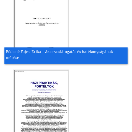
Bódisné Fajcsi Erika - Az orvoslátogatás és hatékonyságának
mérése