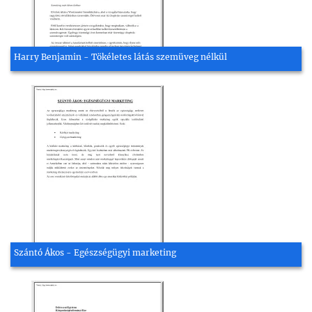
Harry Benjamin - Tökéletes látás szemüveg nélkül
Szántó Ákos - Egészségügyi marketing