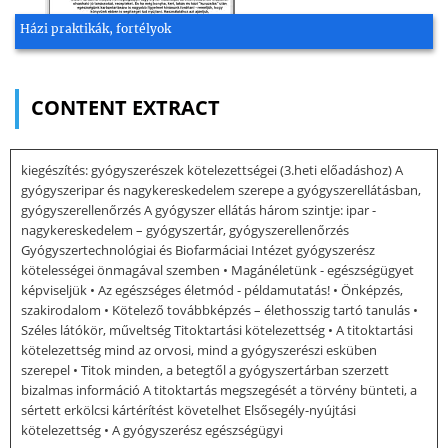
Házi praktikák, fortélyok
CONTENT EXTRACT
kiegészítés: gyógyszerészek kötelezettségei (3.heti előadáshoz) A
gyógyszeripar és nagykereskedelem szerepe a gyógyszerellátásban,
gyógyszerellenőrzés A gyógyszer ellátás három szintje: ipar -
nagykereskedelem – gyógyszertár, gyógyszerellenőrzés
Gyógyszertechnológiai és Biofarmáciai Intézet gyógyszerész
kötelességei önmagával szemben • Magánéletünk - egészségügyet
képviseljük • Az egészséges életmód - példamutatás! • Önképzés,
szakirodalom • Kötelező továbbképzés – élethosszig tartó tanulás •
Széles látókör, műveltség Titoktartási kötelezettség • A titoktartási
kötelezettség mind az orvosi, mind a gyógyszerészi esküben
szerepel • Titok minden, a betegtől a gyógyszertárban szerzett
bizalmas információ A titoktartás megszegését a törvény bünteti, a
sértett erkölcsi kártérítést követelhet Elsősegély-nyújtási
kötelezettség • A gyógyszerész egészségügyi