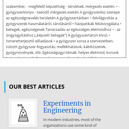
szakember, - megfelelő képzettség - sérülések, mérgezés esetén. • -
gyógyszerkönyv - teendő mérgezés esetén A gyógyszerész szerepe
az egészségnevelés területén A gyógyszertárban: • felvilágosítás a
gyógyszerek használatáról, tárolásáról • házipatikák felülvizsgálata •
betegek, egészségesek Tanácsadás az egészséges életmódhoz • - az
öngyógyításhoz („képzett betegek”) A gyógyszertáron kívül: •
Ismeretterjesztő előadások • a gyógyszer sorsa a szervezetben,
túlzott gyógyszer-fogyasztás, mellékhatások, kábítószerek,
gyógynövények, stb. Egészségügyi témák: helyes életmód, korunk
betegségei, családtervezés, csecsemőgondozás, időskori
betegségek, munkahelyi ártalmak, stb. Bárhol az életben: az
egészség ügyének képviselete! Gyógyszerészi gondozás Rendszeres
tanácsadás - krónikus betegségek • - szerek hatásának megfigyelés,
követés • - a beteg folyamatos
OUR BEST ARTICLES
ellátásában • - felelősségteljes közreműködés a gyógyszeres
terápiában cél: a beteg életminősége javuljon A gyógyszerész
Experiments in
szerepe - társadalmi feladatok - a közegészségügy országos és helyi
Engineering
szervezetek, önkormányzatok, - karitatív szervezetek A
mesterképzési szakon végzettek alkalmasak
In modern industries, most of the
Gyógyszerésztudományi Kar: • önálló gyógyszerészi munka - a
organizations use some kind of
gyógyszerellátás, a - készítés, • gyógyszerellenőrzés és a