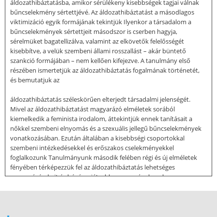
áldozathibáztatásba, amikor sérülékeny kisebbségek tagjai válnak
bűncselekmény sértettjévé. Az áldozathibáztatást a másodlagos
viktimizáció egyik formájának tekintjük Ilyenkor a társadalom a
bűncselekmények sértettjeit másodszor is cserben hagyja,
sérelmüket bagatellizálva, valamint az elkövetők felelősségét
kisebbítve, a velük szembeni állami rosszallást – akár büntető
szankció formájában – nem kellően kifejezve. A tanulmány első
részében ismertetjük az áldozathibáztatás fogalmának történetét,
és bemutatjuk az
áldozathibáztatás széleskörűen elterjedt társadalmi jelenségét.
Mivel az áldozathibáztatást magyarázó elméletek sorából
kiemelkedik a feminista irodalom, áttekintjük ennek tanításait a
nőkkel szembeni elnyomás és a szexuális jellegű bűncselekmények
vonatkozásában. Ezután általában a kisebbségi csoportokkal
szembeni intézkedésekkel és erőszakos cselekményekkel
foglalkozunk Tanulmányunk második felében régi és új elméletek
fényében térképezzük fel az áldozathibáztatás lehetséges
magyarázó okait és húzóerejét, abban a reményben, hogy a
megértés hozzásegít az áldozatokra és az egész társadalomra nézve
rendkívül káros jelenség leküzdéséhez. Kulcsszavak:
áldozathibáztatás, viktimizáció, nőkkel szembeni erőszak, gyűlölet-
bűncselekmények Jelen tanulmányban az áldozathibáztatás – mint a