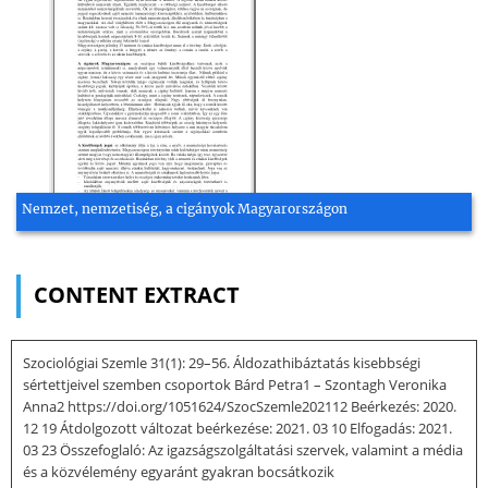
Nemzet, nemzetiség, a cigányok Magyarországon
CONTENT EXTRACT
Szociológiai Szemle 31(1): 29–56. Áldozathibáztatás kisebbségi
sértettjeivel szemben csoportok Bárd Petra1 – Szontagh Veronika
Anna2 https://doi.org/1051624/SzocSzemle202112 Beérkezés: 2020.
12 19 Átdolgozott változat beérkezése: 2021. 03 10 Elfogadás: 2021.
03 23 Összefoglaló: Az igazságszolgáltatási szervek, valamint a média
és a közvélemény egyaránt gyakran bocsátkozik