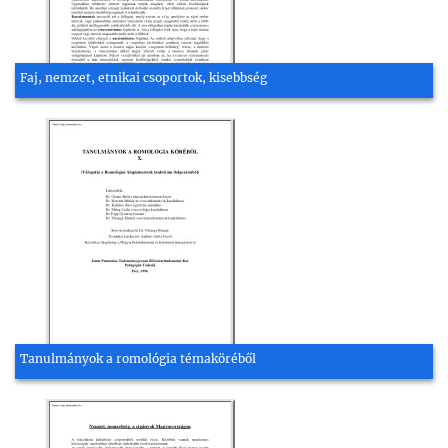
Faj, nemzet, etnikai csoportok, kisebbség
Tanulmányok a romológia témaköréből