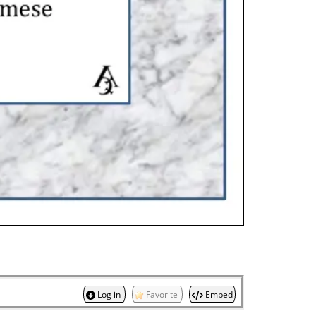
Log in
Favorite
Embed