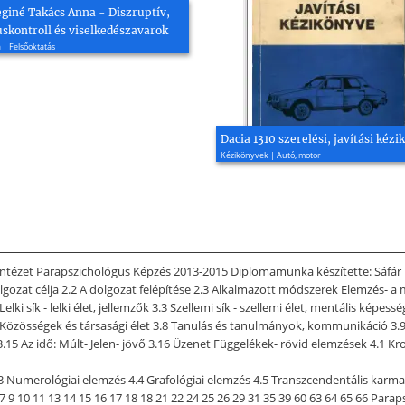
eginé Takács Anna - Diszruptív,
skontroll és viselkedészavarok
 | Felsőoktatás
Dacia 1310 szerelési, javítási kézi
Kézikönyvek | Autó, motor
i Intézet Parapszichológus Képzés 2013-2015 Diplomamunka készítette: Sáf
dolgozat célja 2.2 A dolgozat felépítése 2.3 Alkalmazott módszerek Elemzés- a m
 Lelki sík - lelki élet, jellemzők 3.3 Szellemi sík - szellemi élet, mentális kép
 Közösségek és társasági élet 3.8 Tanulás és tanulmányok, kommunikáció 3.9 K
.15 Az idő: Múlt- Jelen- jövő 3.16 Üzenet Függelékek- rövid elemzések 4.1 Kr
3 Numerológiai elemzés 4.4 Grafológiai elemzés 4.5 Transzcendentális karmaas
7 7 9 10 11 13 14 15 16 17 18 18 21 22 24 25 26 29 31 35 39 60 63 64 65 66 Pa