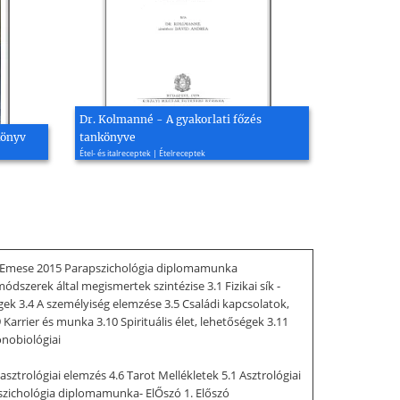
Dr. Kolmanné - A gyakorlati főzés
könyv
tankönyve
Étel- és italreceptek | Ételreceptek
ár Emese 2015 Parapszichológia diplomamunka
ódszerek által megismertek szintézise 3.1 Fizikai sík -
ességek 3.4 A személyiség elemzése 3.5 Családi kapcsolatok,
arrier és munka 3.10 Spirituális élet, lehetőségek 3.11
onobiológiai
ztrológiai elemzés 4.6 Tarot Mellékletek 5.1 Asztrológiai
rapszichológia diplomamunka- ElŐszó 1. Előszó