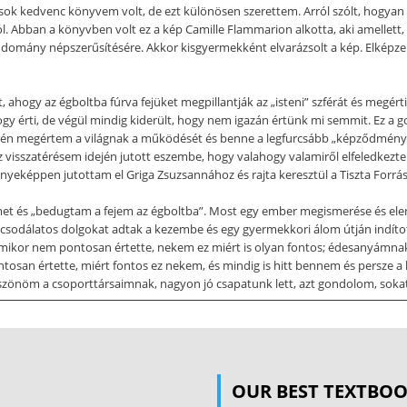
kedvenc könyvem volt, de ezt különösen szerettem. Arról szólt, hogyan fed
l. Abban a könyvben volt ez a kép Camille Flammarion alkotta, aki amellett,
udomány népszerűsítésére. Akkor kisgyermekként elvarázsolt a kép. Elképze
 ahogy az égboltba fúrva fejüket megpillantják az „isteni” szférát és megér
ogy érti, de végül mindig kiderült, hogy nem igazán értünk mi semmit. Ez a 
 én megértem a világnak a működését és benne a legfurcsább „képződményt”
z visszatérésem idején jutott eszembe, hogy valahogy valamiről elfeledke
yeképpen jutottam el Griga Zsuzsannához és rajta keresztül a Tiszta Forrás
et és „bedugtam a fejem az égboltba”. Most egy ember megismerése és ele
csodálatos dolgokat adtak a kezembe és egy gyermekkori álom útján indít
mikor nem pontosan értette, nekem ez miért is olyan fontos; édesanyámnak
ontosan értette, miért fontos ez nekem, és mindig is hitt bennem és persz
Köszönöm a csoporttársaimnak, nagyon jó csapatunk lett, azt gondolom, sok
ltodba”, az életed zugaiba, lehetőséget adva nekem arra, hogy megmutathas
nok Neked! 3 Parapszichológia diplomamunka- Bevezetés 2. Bevezetés A para
izsgálata, amelyekre a modern tudományos eszközökkel nem tudunk magyaráz
OUR BEST TEXTBO
íti, melyeket az ősi, okkult tanok, valamint az újkori kutatások és megfig