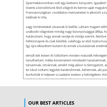
Gyermekkoromban volt egy kedvenc könyvem. Igazából sok 
őseink a körülöttünk lévő világról és benne saját magukró
Franciaországban, csodálatos metszeteket is alkotott a t
találnak ki róla,
vagy történeteket olvasnak ki belőle. Láttam magam előtt,
uralkodó világnézet mindig nagy bizonyossággal állítja, h
határoztam, hogy annak rendje és módja szerint, felnőve
hétköznapok és csak később, valahogy az első Szaturnus
Így újra elkezdtem kutatni és ennek a kutatásnak eredmén
elmúlt két évben itt töltöttem minden második hétvégém
tanulhattam. Hálás köszönetem mindezért tanáraimnak, 
társamnak, Istvánnak, amiért még akkor is támogatott, a
én távol voltam; legjobb barátnőmnek, Adriennek, aki p
borították ki teljesen a családot ezeken a hétvégéken. 
utolsósorban köszönöm Neked
László, mert megengedted, hogy beletekintsek a Te „égbo
számodra dolgozatom az önismeretben. Csodás életet kívá
jelent. Szűkebb értelemben azoknak a jelenségeknek a v
OUR BEST ARTICLES
azon megismerési és terápiás módszereket is magába tömör