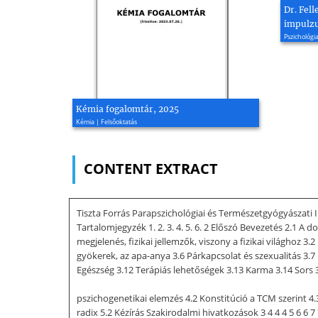
Dr. Fell
impulzu
Pszichológia
Kémia fogalomtár, 2025
Kémia | Felsőoktatás
CONTENT EXTRACT
Tiszta Forrás Parapszichológiai és Természetgyógyászat
Tartalomjegyzék 1. 2. 3. 4. 5. 6. 2 Előszó Bevezetés 2.1 A 
megjelenés, fizikai jellemzők, viszony a fizikai világhoz 3.2
gyökerek, az apa-anya 3.6 Párkapcsolat és szexualitás 3.7
Egészség 3.12 Terápiás lehetőségek 3.13 Karma 3.14 Sors 3
pszichogenetikai elemzés 4.2 Konstitúció a TCM szerint 4.
radix 5.2 Kézírás Szakirodalmi hivatkozások 3 4 4 4 5 6 6 