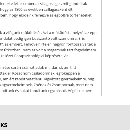
ezte fel az ember a csillagos eget, mit gondoltak
 hogy az 1800-as években csillagászként élt
ltem, hogy elődeink felnézve az égboltra történeteket
tik a világunk működését. Azt a működést, melyről az épp
gondolat pedig igen bosszantó volt számomra. El is
, az embert. Felnőve hirtelen nagyon fontossá váltak a
ztem útközben. Nem ez volt a magamnak tett fogadalmam.
 Intézet Parapszichológiai képzésére. Az
mzése során számot adok mindarról, amit itt
ottak el. Köszönöm családomnak legfőképpen a
, amiért rendíthetetlenül vigyázott gyermekeimre, míg
e a kisgyermekeimnek, Zoénak és Zsombornak, mert nem
at adtunk és sokat tanultunk egymástól. Végül, de nem
sam, mit is tanultam. Remélem, segítséget jelenthet
pszichológia szó szerint „pszichológia melletti”-t
atot 1 találni . Tágabb értelemben a parapszichológia
OKS
yelések alátámasztanak és alkalmaznak, annak ellenére,