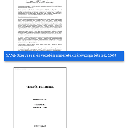
GAMF Szervezési és vezetési ismeretek záróvizsga tételek, 2005