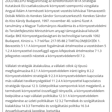
ZÖLD BELÉPÕ Magyarország az ezredfordulón MTA Stratégiai
Kutatások EU-csatlakozásunk környezeti szempontú vizsgálata
Angyal Ádám A természeti környezet vezetési kihívásai Témavezetõ:
Dobák Miklós és Kerekes Sándor Sorozatszerkesztõ: Kerekes Sándor
és Kiss Károly Budapest, 1997. november 40. számú füzet A
tanulmány a Magyar Tudományos Akadémia és a Környezetvédelmi
és Területfejlesztési Minisztérium anyagi támogatásával készült
Kiadja: BKE Környezetgazdaságtani és technológiai tanszék 1092
Budapest, Kinizsi u. 1-7 tel/fax: 217-95-88 2 TARTALOMJEGYZÉK 1.
Bevezetés 5 1.1 A környezet fogalmának értelmezése a vezetésben 5
1.2 A környezettel összefüggõ egyes kifejezések értelmezése 7 1.3
Jellegzetes vezetõi nézetek a környezetvédelemrõl 7 2.
Vállalati stratégiák átalakulása, a vállalati célok új típusú
megfogalmazása 8 2.1 A környezetvédelem iránti igény 8 2.2
Környezetvédelmi stratégiák 9 2.3 A környezetvédelem kapcsolata
más vállalati tevékenységekkel 11 2.4 A környezettel kapcsolatos
stratégiák típusai 12 3. Üzletpolitikai szempontok közt megjelenõ, a
természeti környezettel összefüggõ tényezõk, a környezetvédelem
beépülése a napi vállalati politikába 12 3.1 A környezetvédelem
megjelenése az üzleti politikában 12 3.2 Termékek és szolgáltatások
kialakítása 14 3.3 Termelési és szolgáltatási politika 16 3.4
Anyagfolyamatok kezelése, logisztika