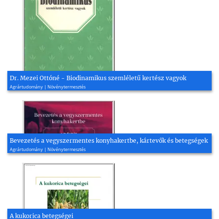
Dr. Mezei Ottóné - Biodinamikus szemléletű kertész vagyok
Agrártudomány | Növénytermesztés
Bevezetés a vegyszermentes konyhakertbe, kártevők és betegségek
Agrártudomány | Növénytermesztés
A kukorica betegségei