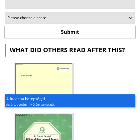
WHAT DID OTHERS READ AFTER THIS?
A lucerna betegségei
Agrártudomány | Növénytermesztés