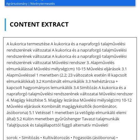
Agrártudomány | Növénytermesztés
CONTENT EXTRACT
A kukorica termesztése A kukorica és a napraforgó talajművelési
rendszerének változatai A kukorica és a napraforgó talajművelési
rendszerének változatai A kukorica és a napraforgó talajművelési
rendszerének változatai Művelési rendszer 3. Alapművelés
elmunkálással Művelési mélység(cm) 10-15 Művelési eljárások 3.1
Alapműveléssel 1 menetben (2.2; 23 változatok esetén ill kapcsolt
elmunkálókkal) 3.2 Kombinált elmunkálók 3.3 Nehéztárcsa +
kapcsolt hagyományos lemunkálók 3.4 Simítózás A kukorica és a
napraforgó talajművelési rendszerének változatai Művelési rendszer
4. Magágy készítése 5. Magágy lezárása Művelési mélység(cm) 10-12
Művelési eljárások Kombinált magágykészítők (kombinátor,
ásóborona) 5.1 Vetéssel 1 menetben (a vetőgép elmunkáló elemi
által) 5.2 Külön menetben gyűrűshenger Tavaszi talajmunkák
Talajtípusok és talajállapottól függő alternatív műveleti
sorok: • Simítózás • Kultivátorozás • Fogasolás (ásóborona) •