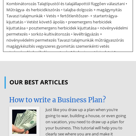
Kombinátorozás Talajtípustól és talajállapottól függően választani •
Műtrágya- és herbicidkiszórás • talajba dolgozás + magágynyitás
Tavaszi talajmunkák • Vetés + fertőtlenítőszer- + startertrágya-
kijuttatás • Vetést követő ápolás • preemergens herbicidek
kijuttatása • posztemergens herbicidek kijuttatása • növényvédelmi
permetezés • sorköz-kultivátorozás • levéltrágyázás +
növényvédelmi permetezés Tavaszi talajmunkák műtrágyaszórás
magágykészítés vegyszeres gyomirtás szemenkénti vetés
növényápolás levél alá permetezés A kukorica vetési adatai A
kukorica vetési adatai II. Ezermagtömeg Kalibráltság szerint 100-400
g változhat. Csírázóképesség 1. o 96-90 % SC vagy TC és DC szerint 2.
o Mérethűség 1. o 2. o 90-85 % 95 % 95 % Nedvesség 14 %-ig
Megjegyzés: a kivetendő csíra I., II és
OUR BEST ARTICLES
III sz szántóföldi termőhelyeken 10-15 %-kal is növelhető, ha a fajta
(hibrid) alkalmazkodóképessége és sűríthetősége megengedi. A
How to write a Business Plan?
különböző éréscsoportú kukorica tenyészideje lecímerezve
kétvonalas hibrid 1 kétvonalas hibrid 2 (A X B) (C X D) négyvonalas
Just like you draw up a plan when you’re
hibrid lecímerezve kétvonalas hibrid 1 önmegporzás lecímerezve (A
going to war, building a house, or even going
X B) háromvonalas hibrid A vetésmélység hatása a termésre
on vacation, you need to draw up a plan for
Aszpektus viszonyok IV. Országos Gyomfelvételezés (1996-1997) 1.
your business. This tutorial will help you to
IV. Országos Gyomfelvételezés (1996-1997) 2. IV. Országos
clearly see where you are and make it