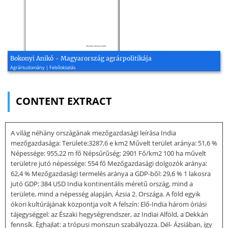
Bokonyi Anikó - Magyarország agrárpolitikája
Agrártudomány | Felsőoktatás
CONTENT EXTRACT
A világ néhány országának mezőgazdasági leírása India
mezőgazdasága: Területe:3287,6 e km2 Művelt terület aránya: 51,6 %
Népessége: 955,22 m fő Népsűrűség: 2901 Fő/km2 100 ha művelt
területre jutó népessége: 554 fő Mezőgazdasági dolgozók aránya:
62,4 % Mezőgazdasági termelés aránya a GDP-ből: 29,6 % 1 lakosra
jutó GDP: 384 USD India kontinentális méretű ország, mind a
területe, mind a népesség alapján, Ázsia 2. Országa. A föld egyik
ókori kultúrájának központja volt A felszín: Elő-India három óriási
tájegységgel: az Északi hegységrendszer, az Indiai Alföld, a Dekkán
fennsík. Éghajlat: a trópusi monszun szabályozza. Dél- Ázsiában, így