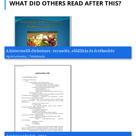
WHAT DID OTHERS READ AFTER THIS?
A kistermelői élelmiszer-termelés, előállítás és értékesítés
Agrártudomány | Felsőoktatás