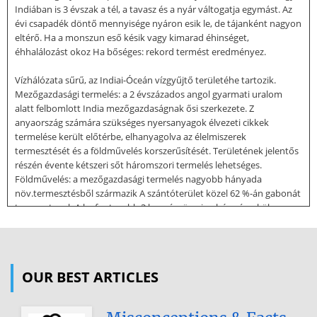
Indiában is 3 évszak a tél, a tavasz és a nyár váltogatja egymást. Az
évi csapadék döntő mennyisége nyáron esik le, de tájanként nagyon
eltérő. Ha a monszun eső késik vagy kimarad éhinséget,
éhhalálozást okoz Ha bőséges: rekord termést eredményez.
Vízhálózata sűrű, az Indiai-Óceán vízgyűjtő területéhe tartozik.
Mezőgazdasági termelés: a 2 évszázados angol gyarmati uralom
alatt felbomlott India mezőgazdaságnak ősi szerkezete. Z
anyaország számára szükséges nyersanyagok élvezeti cikkek
termelése került előtérbe, elhanyagolva az élelmiszerek
termesztését és a földművelés korszerűsítését. Területének jelentős
részén évente kétszeri sőt háromszori termelés lehetséges.
Földművelés: a mezőgazdasági termelés nagyobb hányada
növ.termesztésből származik A szántóterület közel 62 %-án gabonát
termesztenek A legfontosabb 3 kenyérnöv.:rizs, búza és a köles
Együttes területük a gabonán belül 82 %-os arányt képvisel.
Termesztenek még kölest, taknöv-ek közül az árpa és a kuki
termesztése a legjelentősebb. A hüvelyesek is jelentős szerepet
játszanak Az olajnöv-ek termesztését különösen az teszi jelentőssé,
OUR BEST ARTICLES
hogy Indiában a vallási előírások
tiltják az állati eredetű zsírok fogyasztását, csak olajjal főznek.