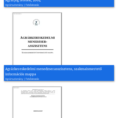
Agrárjog tételek, 2004
Agrártudomány | Felsőoktatás
Agrárkereskedelmi menedzserasszisztens, szakmaismertető
információs mappa
Agrártudomány | Felsőoktatás