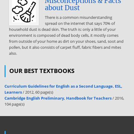
Misconceptions & Facts
Gyümölcsöt világméretben és jelentős mennyiségben termelnek. Az
about Dust
élvezeti cikkek termelésében is jelentős szerepe van Különösen
teájuk világhírű. Itt termelik a világ összes teájának 30 %-át A legtöbb
There is a common misunderstanding
növ átlagtermelése nem éri el a világátlag szintjét. Állattenyésztés:
spread on the internet that says 70% of
India mezőgazdaságban még ma sem lehet erről beszélni, mert ez
household dust is dead skin. The truth is: only a little of your
valójában csak állattartás. A takarmányozás nagyon hiányos és
environment is composed of dead body cells, it mostly comes
egyoldalú, a tartástechnológia korszerűtlen. Szarvasmarha
from outside of your home as dirt on your shoes, sand, soot and
állománya a legnagyobb a világon A bivalyállomány is hasonló
pollen, but it also consists of carpet fluff, fabric fibers and mites
ehhez. A kecskéket és juhokat a csapadék szegény É-Ny-i
also.
szetyeppéken tartják. A ló, a szamár és öszvér állomány száma
viszonylag kevés az országban. A baromfiállomány döntő többségét
a tyúkfélék adják Indiában a lakosság mezőgazdasági termékekkel
OUR BEST TEXTBOOKS
való ellátottsága gyenge, a világátlag alatt van. India természeti
adottsága a termelés szempontjából közepesnek tekinthető.
Curriculum Guidelines for English as a Second Language, ESL,
Viszonylag gyengébb a földellátottsága, amely a világátlagnál 44 %-
Learners
/ 2012, 60 page(s)
kal több főt jelent egységnyi területen. Sajnos a mzg
Cambridge English Preliminary, Handbook for Teachers
/ 2016,
eszközellátottsága nagyon gyenge. Mindehhez valószínű, hogy
104 page(s)
hozzájárul a földtulajdon és a birtokmegoszlás helyzete is. A
földterület nagyobb hányada még a gyarmati állapot megszűnését
követő földreform után is a földesurak tulajdonában van. A
parasztok jelentős hányada 1-1 meghatározott időre kötött
szerződéssel bérelt földön gazdálkodik KÍNA MEZŐGAZDASÁGA: