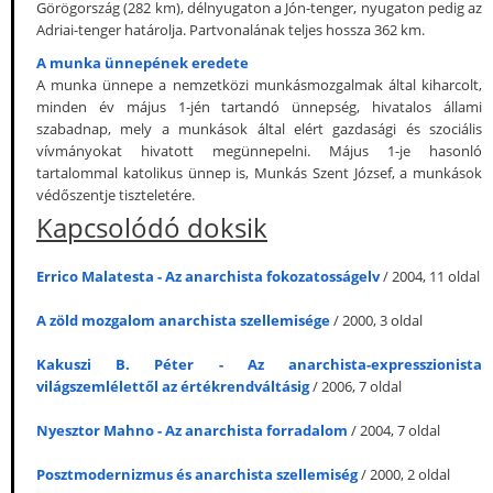
Görögország (282 km), délnyugaton a Jón-tenger, nyugaton pedig az
Adriai-tenger határolja. Partvonalának teljes hossza 362 km.
A munka ünnepének eredete
A munka ünnepe a nemzetközi munkásmozgalmak által kiharcolt,
minden év május 1-jén tartandó ünnepség, hivatalos állami
szabadnap, mely a munkások által elért gazdasági és szociális
vívmányokat hivatott megünnepelni. Május 1-je hasonló
tartalommal katolikus ünnep is, Munkás Szent József, a munkások
védőszentje tiszteletére.
Kapcsolódó doksik
Errico Malatesta - Az anarchista fokozatosságelv
/ 2004, 11 oldal
A zöld mozgalom anarchista szellemisége
/ 2000, 3 oldal
Kakuszi B. Péter - Az anarchista-expresszionista
világszemlélettől az értékrendváltásig
/ 2006, 7 oldal
Nyesztor Mahno - Az anarchista forradalom
/ 2004, 7 oldal
Posztmodernizmus és anarchista szellemiség
/ 2000, 2 oldal