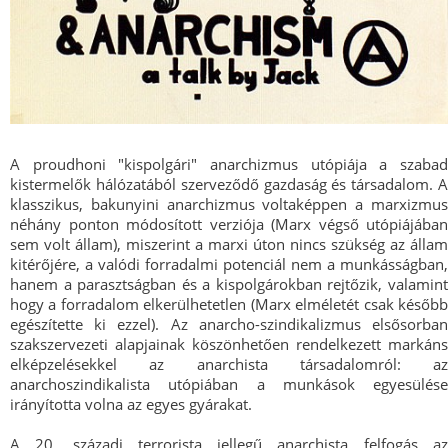
A proudhoni "kispolgári" anarchizmus utópiája a szabad
kistermelők hálózatából szerveződő gazdaság és társadalom. A
klasszikus, bakunyini anarchizmus voltaképpen a marxizmus
néhány ponton módosított verziója (Marx végső utópiájában
sem volt állam), miszerint a marxi úton nincs szükség az állam
kitérőjére, a valódi forradalmi potenciál nem a munkásságban,
hanem a parasztságban és a kispolgárokban rejtőzik, valamint
hogy a forradalom elkerülhetetlen (Marx elméletét csak később
egészítette ki ezzel). Az anarcho-szindikalizmus elsősorban
szakszervezeti alapjainak köszönhetően rendelkezett markáns
elképzelésekkel az anarchista társadalomról: az
anarchoszindikalista utópiában a munkások egyesülése
irányította volna az egyes gyárakat.
A 20. századi terrorista jellegű anarchista felfogás az