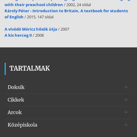
with their preschool children
/ 2002, 24 oldal
Károly Péter - Introduction to Britain, A textbook for students
of English
/ 2015, 147 oldal
A vívódó Móricz hősök útja
/ 2007
A kis herceg II
/ 2008
TARTALMAK
Doksik
Cikkek
Arcok
Középiskola