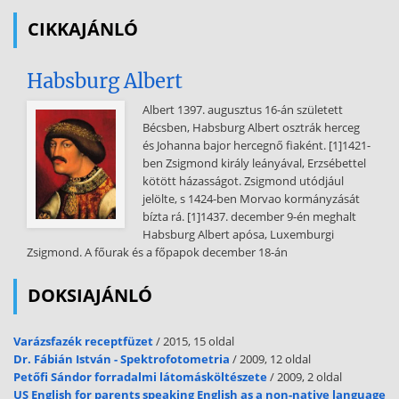
CIKKAJÁNLÓ
Habsburg Albert
Albert 1397. augusztus 16-án született
Bécsben, Habsburg Albert osztrák herceg
és Johanna bajor hercegnő fiaként. [1]1421-
ben Zsigmond király leányával, Erzsébettel
kötött házasságot. Zsigmond utódjául
jelölte, s 1424-ben Morvao kormányzását
bízta rá. [1]1437. december 9-én meghalt
Habsburg Albert apósa, Luxemburgi
Zsigmond. A főurak és a főpapok december 18-án
DOKSIAJÁNLÓ
Varázsfazék receptfüzet
/ 2015, 15 oldal
Dr. Fábián István - Spektrofotometria
/ 2009, 12 oldal
Petőfi Sándor forradalmi látomásköltészete
/ 2009, 2 oldal
US English for parents speaking English as a non-native language