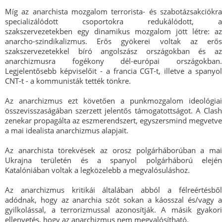
Míg az anarchista mozgalom terrorista- és szabotázsakciókra
specializálódott csoportokra redukálódott, a
szakszervezetekben egy dinamikus mozgalom jött létre: az
anarcho-szindikalizmus. Erős gyökerei voltak az erős
szakszervezetekkel bíró angolszász országokban és az
anarchizmusra fogékony dél-európai országokban.
Legjelentősebb képviselőit - a francia CGT-t, illetve a spanyol
CNT-t - a kommunisták tették tönkre.
Az anarchizmus ezt követően a punkmozgalom ideológiai
összevisszaságában szerzett jelentős támogatottságot. A Clash
zenekar propagálta az eszmerendszert, egyszersmind megvetve
a mai idealista anarchizmus alapjait.
Az anarchista törekvések az orosz polgárháborúban a mai
Ukrajna területén és a spanyol polgárháború elején
Katalóniában voltak a legközelebb a megvalósuláshoz.
Az anarchizmus kritikái általában abból a félreértésből
adódnak, hogy az anarchia szót sokan a káosszal és/vagy a
gyilkolással, a terrorizmussal azonosítják. A másik gyakori
ellenvetés, hogy az anarchizmus nem megvalósítható.