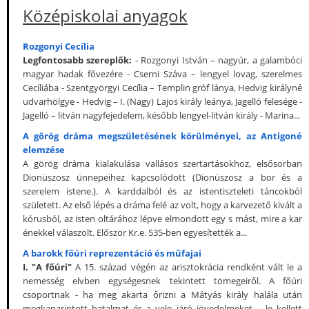
Középiskolai anyagok
Rozgonyi Cecília
Legfontosabb szereplők:
- Rozgonyi István – nagyúr, a galambóci
magyar hadak fővezére - Cserni Száva – lengyel lovag, szerelmes
Cecíliába - Szentgyörgyi Cecília – Templin gróf lánya, Hedvig királyné
udvarhölgye - Hedvig – I. (Nagy) Lajos király leánya, Jagelló felesége -
Jagelló – litván nagyfejedelem, később lengyel-litván király - Marina...
A görög dráma megszületésének körülményei, az Antigoné
elemzése
A görög dráma kialakulása vallásos szertartásokhoz, elsősorban
Dionüszosz ünnepeihez kapcsolódott (Dionüszosz a bor és a
szerelem istene.). A karddalból és az istentiszteleti táncokból
született. Az első lépés a dráma felé az volt, hogy a karvezető kivált a
kórusból, az isten oltárához lépve elmondott egy s mást, mire a kar
énekkel válaszolt. Először Kr.e. 535-ben egyesítették a...
A barokk főúri reprezentáció és műfajai
I. "A főúri"
A 15. század végén az arisztokrácia rendként vált le a
nemesség elvben egységesnek tekintett tömegeiről. A főúri
csoportnak - ha meg akarta őrizni a Mátyás király halála után
megkaparintott hatalmat és a vele járó jövedelmeket -, le kellett