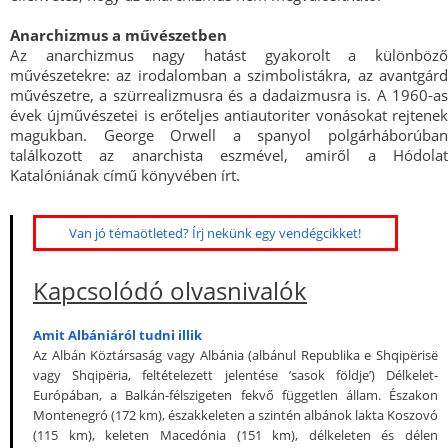
Anarchizmus a művészetben
Az anarchizmus nagy hatást gyakorolt a különböző
művészetekre: az irodalomban a szimbolistákra, az avantgárd
művészetre, a szürrealizmusra és a dadaizmusra is. A 1960-as
évek újművészetei is erőteljes antiautoriter vonásokat rejtenek
magukban. George Orwell a spanyol polgárháborúban
találkozott az anarchista eszmével, amiről a Hódolat
Katalóniának című könyvében írt.
Van jó témaötleted? Írj nekünk egy vendégcikket!
Kapcsolódó olvasnivalók
Amit Albániáról tudni illik
Az Albán Köztársaság vagy Albánia (albánul Republika e Shqipërisë
vagy Shqipëria, feltételezett jelentése ’sasok földje’) Délkelet-
Európában, a Balkán-félszigeten fekvő független állam. Északon
Montenegró (172 km), északkeleten a szintén albánok lakta Koszovó
(115 km), keleten Macedónia (151 km), délkeleten és délen