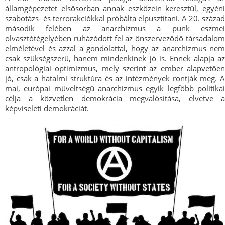
államgépezetet elsősorban annak eszközein keresztül, egyéni
szabotázs- és terrorakciókkal próbálta elpusztítani. A 20. század
második felében az anarchizmus a punk eszmei
olvasztótégelyében ruházódott fel az önszerveződő társadalom
elméletével és azzal a gondolattal, hogy az anarchizmus nem
csak szükségszerű, hanem mindenkinek jó is. Ennek alapja az
antropológiai optimizmus, mely szerint az ember alapvetően
jó, csak a hatalmi struktúra és az intézmények rontják meg. A
mai, európai műveltségű anarchizmus egyik legfőbb politikai
célja a közvetlen demokrácia megvalósítása, elvetve a
képviseleti demokráciát.