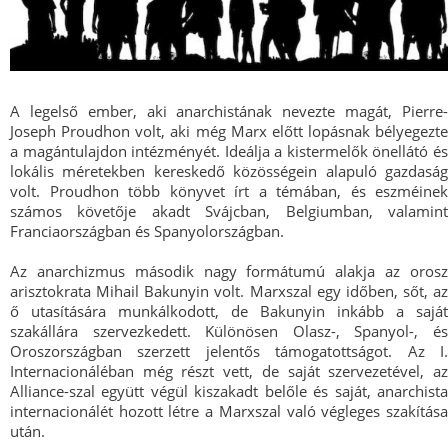
A legelső ember, aki anarchistának nevezte magát, Pierre-
Joseph Proudhon volt, aki még Marx előtt lopásnak bélyegezte
a magántulajdon intézményét. Ideálja a kistermelők önellátó és
lokális méretekben kereskedő közösségein alapuló gazdaság
volt. Proudhon több könyvet írt a témában, és eszméinek
számos követője akadt Svájcban, Belgiumban, valamint
Franciaországban és Spanyolországban.
Az anarchizmus második nagy formátumú alakja az orosz
arisztokrata Mihail Bakunyin volt. Marxszal egy időben, sőt, az
ő utasítására munkálkodott, de Bakunyin inkább a saját
szakállára szervezkedett. Különösen Olasz-, Spanyol-, és
Oroszországban szerzett jelentős támogatottságot. Az I.
Internacionáléban még részt vett, de saját szervezetével, az
Alliance-szal együtt végül kiszakadt belőle és saját, anarchista
internacionálét hozott létre a Marxszal való végleges szakítása
után.