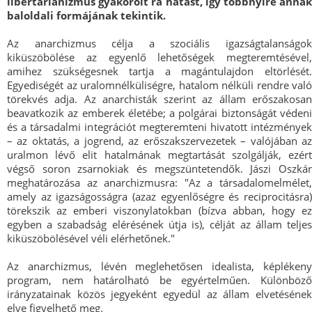
libertarianizmus gyakorolt rá hatást, így többnyire annak
baloldali formájának tekintik.
Az anarchizmus célja a szociális igazságtalanságok
kiküszöbölése az egyenlő lehetőségek megteremtésével,
amihez szükségesnek tartja a magántulajdon eltörlését.
Egyediségét az uralomnélküliségre, hatalom nélküli rendre való
törekvés adja. Az anarchisták szerint az állam erőszakosan
beavatkozik az emberek életébe; a polgárai biztonságát védeni
és a társadalmi integrációt megteremteni hivatott intézmények
– az oktatás, a jogrend, az erőszakszervezetek – valójában az
uralmon lévő elit hatalmának megtartását szolgálják, ezért
végső soron zsarnokiak és megszüntetendők. Jászi Oszkár
meghatározása az anarchizmusra: "Az a társadalomelmélet,
amely az igazságosságra (azaz egyenlőségre és reciprocitásra)
törekszik az emberi viszonylatokban (bízva abban, hogy ez
egyben a szabadság elérésének útja is), célját az állam teljes
kiküszöbölésével véli elérhetőnek."
Az anarchizmus, lévén meglehetősen idealista, képlékeny
program, nem határolható be egyértelműen. Különböző
irányzatainak közös jegyeként egyedül az állam elvetésének
elve figyelhető meg.