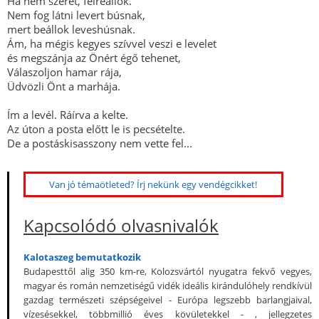
Ha nem szeret, félreállok.
Nem fog látni levert búsnak,
mert beállok leveshúsnak.
Ám, ha mégis kegyes szívvel veszi e levelet
és megszánja az Önért égő tehenet,
Válaszoljon hamar rája,
Üdvözli Önt a marhája.
Ím a levél. Ráírva a kelte.
Az úton a posta előtt le is pecsételte.
De a postáskisasszony nem vette fel...
Van jó témaötleted? Írj nekünk egy vendégcikket!
Kapcsolódó olvasnivalók
Kalotaszeg bemutatkozik
Budapesttől alig 350 km-re, Kolozsvártól nyugatra fekvő vegyes,
magyar és román nemzetiségű vidék ideális kirándulóhely rendkívül
gazdag természeti szépségeivel - Európa legszebb barlangjaival,
vízesésekkel, többmillió éves kövületekkel - , jellegzetes