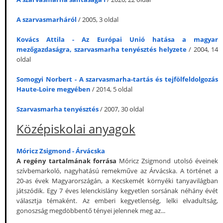
A szarvasmarháról
/ 2005, 3 oldal
Kovács Attila - Az Európai Unió hatása a magyar
mezőgazdaságra, szarvasmarha tenyésztés helyzete
/ 2004, 14
oldal
Somogyi Norbert - A szarvasmarha-tartás és tejfölfeldolgozás
Haute-Loire megyében
/ 2014, 5 oldal
Szarvasmarha tenyésztés
/ 2007, 30 oldal
Középiskolai anyagok
Móricz Zsigmond - Árvácska
A regény tartalmának forrása
Móricz Zsigmond utolsó éveinek
szívbemarkoló, nagyhatású remekműve az Árvácska. A történet a
20-as évek Magyarországán, a Kecskemét környéki tanyavilágban
játszódik. Egy 7 éves lelenckislány kegyetlen sorsának néhány évét
választja témaként. Az emberi kegyetlenség, lelki elvadultság,
gonoszság megdöbbentő tényei jelennek meg az...