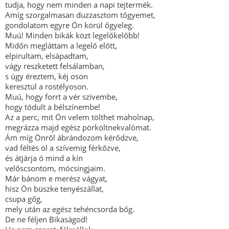
tudja, hogy nem minden a napi tejtermék.
Amíg szorgalmasan duzzasztom tőgyemet,
gondolatom egyre Ön körül őgyeleg.
Muú! Minden bikák közt legelőkelőbb!
Midőn megláttam a legelő előtt,
elpirultam, elsápadtam,
vágy reszketett felsálamban,
s úgy éreztem, kéj oson
keresztül a rostélyoson.
Muú, hogy forrt a vér szívembe,
hogy tódult a bélszínembe!
Az a perc, mit Ön velem tölthet maholnap,
megrázza majd egész pörköltnekvalómat.
Ám míg Önről ábrándozom kérődzve,
vad féltés öl a szívemig férkőzve,
és átjárja ó mind a kín
velőscsontom, mócsingjaim.
Már bánom e merész vágyat,
hisz Ön büszke tenyészállat,
csupa gőg,
mely után az egész tehéncsorda bőg.
De ne féljen Bikaságod!