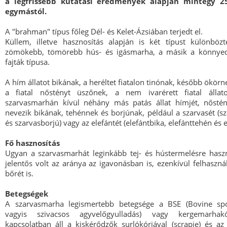
a legfrissebb kutatási eredmények alapján mintegy 2
egymástól.
A "brahman" típus főleg Dél- és Kelet-Ázsiában terjedt el.
Küllem, illetve hasznosítás alapján is két típust különbö
zömökebb, tömörebb hús- és igásmarha, a másik a könnyede
fajták típusa.
A hím állatot bikának, a heréltet fiatalon tinónak, később ökörn
a fiatal nőstényt üszőnek, a nem ivarérett fiatal állat
szarvasmarhán kívül néhány más patás állat hímjét, nőstényé
nevezik bikának, tehénnek és borjúnak, például a szarvasét (s
és szarvasborjú) vagy az elefántét (elefántbika, elefánttehén és e
Fő hasznosítás
Ugyan a szarvasmarhát leginkább tej- és hústermelésre haszná
jelentős volt az aránya az igavonásban is, ezenkívül felhasznál
bőrét is.
Betegségek
A szarvasmarha legismertebb betegsége a BSE (Bovine spon
vagyis szivacsos agyvelőgyulladás) vagy kergemarhakór
kapcsolatban áll a kiskérődzők surlókórjával (scrapie) és a