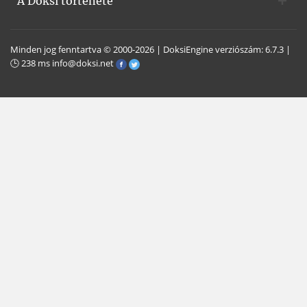
A Doksi története
Minden jog fenntartva © 2000-2026 | DoksiEngine verziószám: 6.7.3 |
🕒 238 ms
info@doksi.net