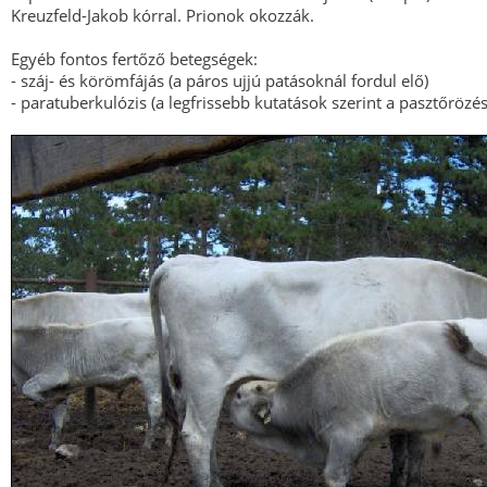
Kreuzfeld-Jakob kórral. Prionok okozzák.
Egyéb fontos fertőző betegségek:
- száj- és körömfájás (a páros ujjú patásoknál fordul elő)
- paratuberkulózis (a legfrissebb kutatások szerint a pasztőrözést 