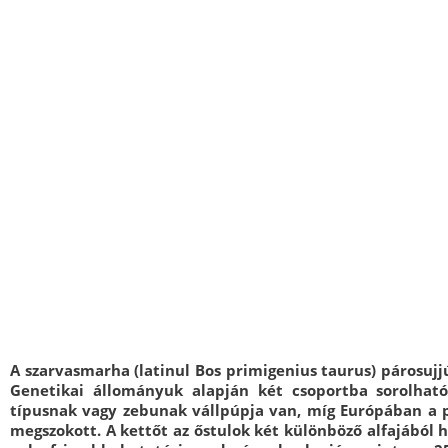
A szarvasmarha (latinul Bos primigenius taurus) párosujjú
Genetikai állományuk alapján két csoportba sorolhat
típusnak vagy zebunak vállpúpja van, míg Európában a p
megszokott. A kettőt az őstulok két különböző alfajából 