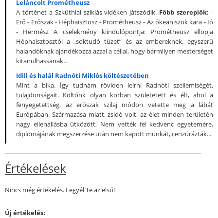
Leláncolt Prométheusz
A történet a Szkűthiai sziklás vidéken játszódik.
Főbb szereplők:
-
Erő - Erőszak - Héphaisztosz - Prométheusz - Az ókeaniszok kara - Ió
- Hermész A cselekmény kiindulópontja: Prométheusz ellopja
Héphaisztosztól a „soktudó tüzet” és az embereknek, egyszerű
halandóknak ajándékozza azzal a céllal, hogy bármilyen mesterséget
kitanulhassanak...
Idill és halál Radnóti Miklós költészetében
Mint a bika. Így tudnám röviden leírni Radnóti szellemiségét,
tulajdonságait. Költőnk olyan korban születetett és élt, ahol a
fenyegetettség, az erőszak szilaj módon vetette meg a lábát
Európában. Származása miatt, zsidó volt, az élet minden területén
nagy ellenállásba ütközött, Nem vették fel kedvenc egyetemére,
diplomájának megszerzése után nem kapott munkát, cenzúrázták...
Értékelések
Nincs még értékelés. Legyél Te az első!
Új értékelés: