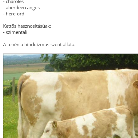
- charoles
- aberdeen angus
- hereford
Kettős hasznosításúak:
- szimentáli
A tehén a hinduizmus szent állata.