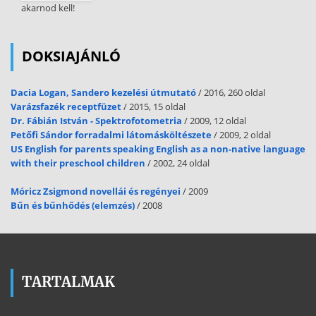
akarnod kell!
DOKSIAJÁNLÓ
Dacia Logan, Sandero kezelési útmutató
/ 2016, 260 oldal
Varázsfazék receptfüzet
/ 2015, 15 oldal
Dr. Fábián István - Spektrofotometria
/ 2009, 12 oldal
Petőfi Sándor forradalmi látomásköltészete
/ 2009, 2 oldal
US English for parents speaking English as a non-native language
with their preschool children
/ 2002, 24 oldal
Móricz Zsigmond novellái és regényei
/ 2009
Bűn és bűnhődés (elemzés)
/ 2008
TARTALMAK