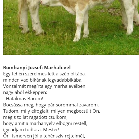
Romhányi József: Marhalevél
Egy tehén szerelmes lett a szép bikába,
minden vad bikának legvadabbikába.
Vonzalmát megírta egy marhalevélben
nagyjából ekképpen:
- Hatalmas Barom!
Bocsássa meg, hogy pár sorommal zavarom.
Tudom, mily elfoglalt, milyen megbecsült Ön,
mégis tollat ragadott csülköm,
hogy amit a marhanyelv elbőgni restell,
így adjam tudtára, Mester!
Ön, ismervén jól a tehénszív rejtelmét,