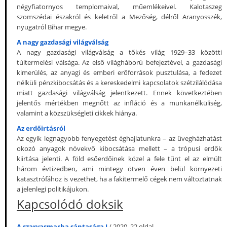
négyfiatornyos templomaival, műemlékeivel. Kalotaszeg
szomszédai északról és keletről a Mezőség, délről Aranyosszék,
nyugatról Bihar megye.
A nagy gazdasági világválság
A nagy gazdasági világválság a tőkés világ 1929–33 közötti
túltermelési válsága. Az első világháború befejeztével, a gazdasági
kimerülés, az anyagi és emberi erőforrások pusztulása, a fedezet
nélküli pénzkibocsátás és a kereskedelmi kapcsolatok szétzilálódása
miatt gazdasági világválság jelentkezett. Ennek következtében
jelentős mértékben megnőtt az infláció és a munkanélküliség,
valamint a közszükségleti cikkek hiánya.
Az erdőirtásról
Az egyik legnagyobb fenyegetést éghajlatunkra – az üvegházhatást
okozó anyagok növekvő kibocsátása mellett – a trópusi erdők
kiirtása jelenti. A föld esőerdőinek közel a fele tűnt el az elmúlt
három évtizedben, ami mintegy ötven éven belül környezeti
katasztrófához is vezethet, ha a fakitermelő cégek nem változtatnak
a jelenlegi politikájukon.
Kapcsolódó doksik
A szarvasmarha sántasága I
/ 2020, 22 oldal