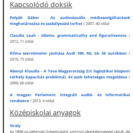
Kapcsolódó doksik
Polyák Gábor - Az audiovizuális médiaszolgáltatások
meghatározása és szabályozási terhei
/ 2007, 40 oldal
Claudia Leah - Idioms, grammaticality and figurativeness
/
2012, 11 oldal
Klíma szervómotor javítása Audi 100, A6, S4, S6 autókban
/
2010, 15 oldal
Abonyi Klaudia - A Teva Magyarország Zrt logisztikai központ
tárhely kapacitás problémái, és azok lehetséges megoldása
/
2009, 66 oldal
A magyar Parlament integrált audió- és informatikai
rendszere
/ 2013, 4 oldal
Középiskolai anyagok
Sirály
Az 1896-os pétervári ősbemutató szörnyű sikertelenséggel zárult, de