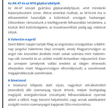
Az AK-47 és az M16 gépkarabélyok
Az AK-47 szovjet gyártású gépkarabélytípust, amit mindenki
Kalasnyikovként ismer, illetve amerikai riválisát, az M16-ost ma is
előszeretettel használják a különböző országok hadseregei.
Cikkünkben rámutatunk a kézifegyverek felhasználási területeire, a
köztük lévő különbségekre, az összehasonlítást pedig egy videóval
zárjuk.
A Valentin-napról
Szent Bálint napján tartják főleg az angolszász országokban a Bálint-
nap (angolul Valentines Day) ünnepét, amely Magyarországon az
angol név közvetlen átvétele miatt sokak számára mint Valentin-
nap vált ismertté és az utóbbi másfél évtizedben népszerűvé. Ezen
az ünnepen (amelynek vallási eredete az idegen elnevezés
elterjedése miatt Magyarországon elhomályosult) a szerelmesek
megajándékozzák szerelmüket.
A bioetanol
A bioetanol kifejezés alatt olyan, nagyrészt etil-alkoholból
(etanolból) álló üzemanyag típust értünk, melyet biológiailag
megújuló energiaforrások (növények) felhasználásával nyernek
abból a célból, hogy benzint helyettesítő, vagy annak adalékaként
szolgáló motor-üzemanyagot kapjanak Otto-motorokhoz.