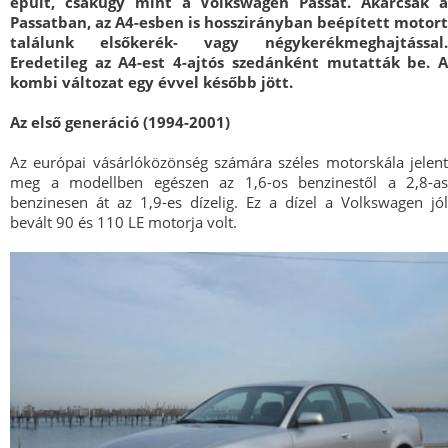
épült, csakúgy mint a Volkswagen Passat. Akárcsak a
Passatban, az A4-esben is hosszirányban beépített motort
találunk elsőkerék- vagy négykerékmeghajtással.
Eredetileg az A4-est 4-ajtós szedánként mutatták be. A
kombi változat egy évvel később jött.
Az első generáció (1994-2001)
Az európai vásárlóközönség számára széles motorskála jelent
meg a modellben egészen az 1,6-os benzinestől a 2,8-as
benzinesen át az 1,9-es dízelig. Ez a dízel a Volkswagen jól
bevált 90 és 110 LE motorja volt.