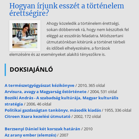
Hogyan írjunk esszét a történelem
érettségire?
Ahogy közeledik a történelem érettségi,
sokan döbbennek rá, hogy nem készültek fel
eléggé az esszéírás feladatra. Módszertani
útmutatónkban kitérünk a történet térbeli
és időbeli elhelyezésére, a források
elemzésére és az eseményeket alakító tényezőkre is.
DOKSIAJÁNLÓ
A természetgyógyászat kézikönyve
/ 2010, 365 oldal
Arvisura, avagy a Magyarság őstörténete
/ 2004, 531 oldal
Bozóki András - A szabadság kultúrája, Magyar kulturális
stratégia
/ 2006, 46 oldal
Politikai gazdaságtan tankönyv, második kiadás
/ 1955, 336 oldal
Citroen Xsara kezelési útmutató
/ 2002, 172 oldal
Berzsenyi Dániel két korszak határán
/ 2010
Az arany ember (elemzés)
/ 2007