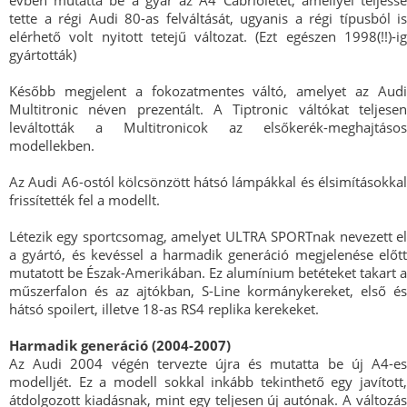
évben mutatta be a gyár az A4 Cabrioletet, amellyel teljessé
tette a régi Audi 80-as felváltását, ugyanis a régi típusból is
elérhető volt nyitott tetejű változat. (Ezt egészen 1998(!!)-ig
gyártották)
Később megjelent a fokozatmentes váltó, amelyet az Audi
Multitronic néven prezentált. A Tiptronic váltókat teljesen
leváltották a Multitronicok az elsőkerék-meghajtásos
modellekben.
Az Audi A6-ostól kölcsönzött hátsó lámpákkal és élsimításokkal
frissítették fel a modellt.
Létezik egy sportcsomag, amelyet ULTRA SPORTnak nevezett el
a gyártó, és kevéssel a harmadik generáció megjelenése előtt
mutatott be Észak-Amerikában. Ez alumínium betéteket takart a
műszerfalon és az ajtókban, S-Line kormánykereket, első és
hátsó spoilert, illetve 18-as RS4 replika kerekeket.
Harmadik generáció (2004-2007)
Az Audi 2004 végén tervezte újra és mutatta be új A4-es
modelljét. Ez a modell sokkal inkább tekinthető egy javított,
átdolgozott kiadásnak, mint egy teljesen új autónak. A változás