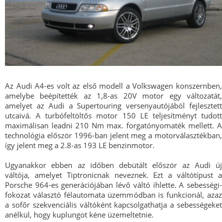
Az Audi A4-es volt az első modell a Volkswagen konszernben,
amelybe beépítették az 1,8-as 20V motor egy változatát,
amelyet az Audi a Supertouring versenyautójából fejlesztett
utcaivá. A turbófeltöltős motor 150 LE teljesítményt tudott
maximálisan leadni 210 Nm max. forgatónyomaték mellett. A
technológia először 1996-ban jelent meg a motorválasztékban,
így jelent meg a 2.8-as 193 LE benzinmotor.
Ugyanakkor ebben az időben debütált először az Audi új
váltója, amelyet Tiptronicnak neveznek. Ezt a váltótípust a
Porsche 964-es generációjában lévő váltó ihlette. A sebességi-
fokozat választó félautomata üzemmódban is funkcionál, azaz
a sofőr szekvenciális váltóként kapcsolgathatja a sebességeket
anélkül, hogy kuplungot kéne üzemeltetnie.