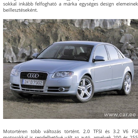
sokkal inkább felfogható a márka egységes design elemeinek
beillesztéseként.
Motortéren több változás történt. 2.0 TFSI és 3.2 V6 FSI
motorokkal is rendelhetővé vált az autó, amelyek 200 és 255