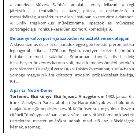
a moszkvai Művész Színház társulata, amely fellázadt a régi
játékstílus, a teatralitás, a hazug pátosz, a deklamáció, a
mesterkéltség, a sztárkultusz ellen, 1898-ban sikerre vitte a darabot.
A Sirály tragikomikus művészdráma, ripacsok és művészek
sorstragédiája, ironikus-keserűen szomorú komédiája. A...
Berzsenyi költői portréja szabadon választott versek alapján
A klasszicizmus és az azzal paradox egységbe fonódó preromantika
legnagyobb lírikusa. 1776-ban Egyházashetyén született, jómódú
birtokos nemesi családból. Sopronban tanult, rövid ideig
Keszthelyen önkéntes katona volt, majd kemenessömjéni birtokán
gazdálkodott. Feleségül vette Dukai Takács Zsuzsannát, s 1804-ben a
Somogy megyei Niklára költözött. Irodalmi próbálkozásait barátja,
Kis...
A párizsi Notre-Dame
Történet:
Első könyv:
Első fejezet: A nagyterem
1482. január 6-t
írunk. A helyszín Párizs, ahol a nép Háromkirályok és a bolondok
napjának megünneplésére készül. Különösen sokan gyűlnek össze a
citébeli Törvénypalotában, ahol a városban vizitáló flamand követek
tiszteletére misztériumjátékot adnak majd elő. Az előkelőségek
késnek, a tömeg...