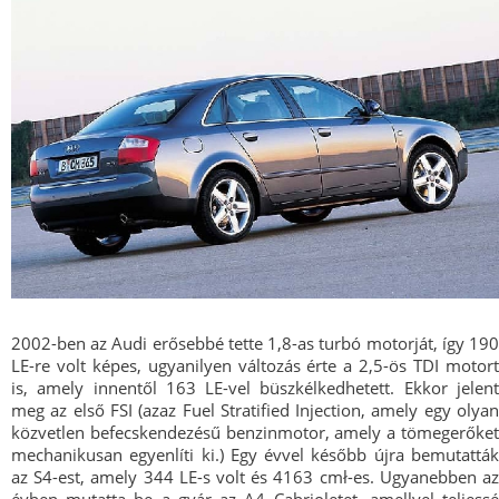
2002-ben az Audi erősebbé tette 1,8-as turbó motorját, így 190
LE-re volt képes, ugyanilyen változás érte a 2,5-ös TDI motort
is, amely innentől 163 LE-vel büszkélkedhetett. Ekkor jelent
meg az első FSI (azaz Fuel Stratified Injection, amely egy olyan
közvetlen befecskendezésű benzinmotor, amely a tömegerőket
mechanikusan egyenlíti ki.) Egy évvel később újra bemutatták
az S4-est, amely 344 LE-s volt és 4163 cmł-es. Ugyanebben az