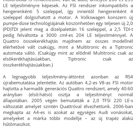
LE teljesítményre képesek. Az FSI rendszer inkompatibilis a
hengerenkénti 5 szeleppel, így innentől hengerenként 4
szeleppel dolgozhatott a motor. A Volkswagen konszern új
pumpe-düse technológiájának köszönhetően egy teljesen új 2,0
(PD)TDI jelent meg a dízelpalettán 16 szeleppel, a 2,5 TDI-t
pedig felváltotta a 3000 cmł-es 204 LE teljesítménnyel. A
Quattro összekerékhajtás majdnem az összes modellnél
elérhetővé vált csakúgy, mint a Multitronic és a Tiptronic
automata váltó. (Csakúgy mint az elődnél Multitronic csak az
elsőkerékhajtásúakban, Tiptronic csak az
összkerékhajtásúakban.)
A legnagyobb teljesítmény-áttörést azonban az RS4
újrabemutatása jelentette. Az autóban 4,2-es V8-as FSI motor
hajtotta a harmadik generációs Quattro rendszert, amely 40:60
arányban (első:hátsó) osztja a teljesítményt normál
állapotában. 2005 végén bemutatták a 2,0 TFSI 220 LE-s
változatát amelyet szintén Quattróval élvezhettünk. 2006-ban
megkapta az A4-es is azokat az egységes Audi vonásokat,
amelyeket a márka többi modellje – az új trapéz alakú
hűtőmaszkot.