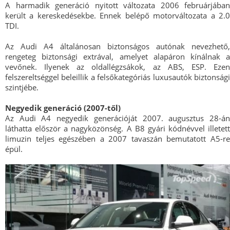
A harmadik generáció nyitott változata 2006 februárjában
került a kereskedésekbe. Ennek belépő motorváltozata a 2.0
TDI.
Az Audi A4 általánosan biztonságos autónak nevezhető,
rengeteg biztonsági extrával, amelyet alapáron kínálnak a
vevőnek. Ilyenek az oldallégzsákok, az ABS, ESP. Ezen
felszereltséggel beleillik a felsőkategóriás luxusautók biztonsági
szintjébe.
Negyedik generáció (2007-től)
Az Audi A4 negyedik generációját 2007. augusztus 28-án
láthatta először a nagyközönség. A B8 gyári kódnévvel illetett
limuzin teljes egészében a 2007 tavaszán bemutatott A5-re
épül.