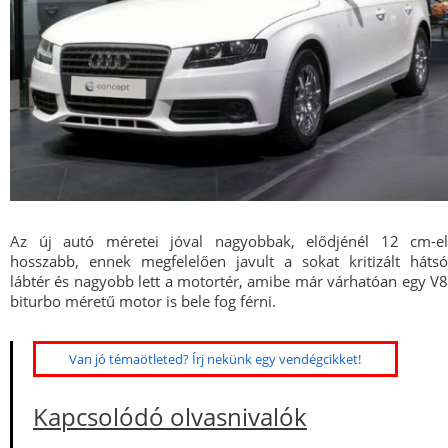
Az új autó méretei jóval nagyobbak, elődjénél 12 cm-el
hosszabb, ennek megfelelően javult a sokat kritizált hátsó
lábtér és nagyobb lett a motortér, amibe már várhatóan egy V8
biturbo méretű motor is bele fog férni.
Van jó témaötleted? Írj nekünk egy vendégcikket!
Kapcsolódó olvasnivalók