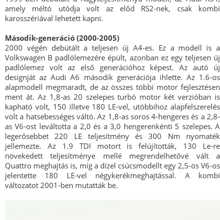
amely méltó utódja volt az előd RS2-nek, csak kombi
karosszériával lehetett kapni.
Második-generáció (2000-2005)
2000 végén debütált a teljesen új A4-es. Ez a modell is a
Volkswagen B padlólemezére épült, azonban ez egy teljesen új
padlólemez volt az első generációhoz képest. Az autó új
designját az Audi A6 második generációja ihlette. Az 1.6-os
alapmodell megmaradt, de az összes többi motor fejlesztésen
ment át. Az 1,8-as 20 szelepes turbó motor két verzióban is
kapható volt, 150 illetve 180 LE-vel, utóbbihoz alapfelszerelés
volt a hatsebességes váltó. Az 1,8-as soros 4-hengeres és a 2,8-
as V6-ost leváltotta a 2,0 és a 3,0 hengerenkénti 5 szelepes. A
legerősebbet 220 LE teljesítmény és 300 Nm nyomaték
jellemezte. Az 1.9 TDI motort is felújították, 130 Le-re
növekedett teljesítménye mellé megrendelhetővé vált a
Quattro meghajtás is, míg a dízel csúcsmodellt egy 2,5-ös V6-os
jelentette 180 LE-vel négykerékmeghajtással. A kombi
változatot 2001-ben mutatták be.