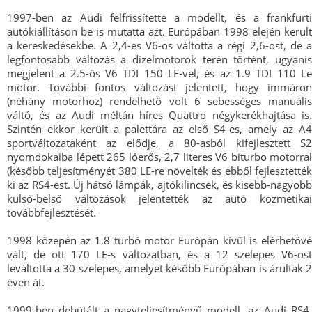
1997-ben az Audi felfrissítette a modellt, és a frankfurti
autókiállításon be is mutatta azt. Európában 1998 elején került
a kereskedésekbe. A 2,4-es V6-os váltotta a régi 2,6-ost, de a
legfontosabb változás a dízelmotorok terén történt, ugyanis
megjelent a 2.5-ös V6 TDI 150 LE-vel, és az 1.9 TDI 110 Le
motor. További fontos változást jelentett, hogy immáron
(néhány motorhoz) rendelhető volt 6 sebességes manuális
váltó, és az Audi méltán híres Quattro négykerékhajtása is.
Szintén ekkor került a palettára az első S4-es, amely az A4
sportváltozataként az elődje, a 80-asból kifejlesztett S2
nyomdokaiba lépett 265 lóerős, 2,7 literes V6 biturbo motorral
(később teljesítményét 380 LE-re növelték és ebből fejlesztették
ki az RS4-est. Új hátsó lámpák, ajtókilincsek, és kisebb-nagyobb
külső-belső változások jelentették az autó kozmetikai
továbbfejlesztését.
1998 közepén az 1.8 turbó motor Európán kívül is elérhetővé
vált, de ott 170 LE-s változatban, és a 12 szelepes V6-ost
leváltotta a 30 szelepes, amelyet később Európában is árultak 2
éven át.
1999-ben debütált a nagyteljesítményű modell, az Audi RS4,