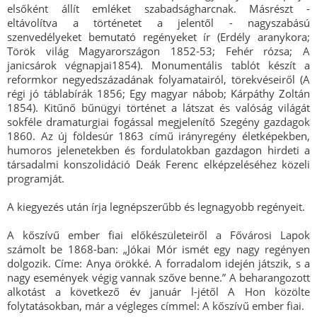
elsőként állít emléket szabadságharcnak. Másrészt -
eltávolítva a történetet a jelentől - nagyszabású
szenvedélyeket bemutató regényeket ír (Erdély aranykora;
Török világ Magyarországon 1852-53; Fehér rózsa; A
janicsárok végnapjai1854). Monumentális tablót készít a
reformkor negyedszázadának folyamatairól, törekvéseiről (A
régi jó táblabírák 1856; Egy magyar nábob; Kárpáthy Zoltán
1854). Kitűnő bűnügyi történet a látszat és valóság világát
sokféle dramaturgiai fogással megjelenítő Szegény gazdagok
1860. Az új földesúr 1863 című irányregény életképekben,
humoros jelenetekben és fordulatokban gazdagon hirdeti a
társadalmi konszolidáció Deák Ferenc elképzeléséhez közeli
programját.
A kiegyezés után írja legnépszerűbb és legnagyobb regényeit.
A kőszívű ember fiai előkészületeiről a Fővárosi Lapok
számolt be 1868-ban: „Jókai Mór ismét egy nagy regényen
dolgozik. Címe: Anya örökké. A forradalom idején játszik, s a
nagy események végig vannak szőve benne.” A beharangozott
alkotást a következő év január l-jétől A Hon közölte
folytatásokban, már a végleges címmel: A kőszívű ember fiai.