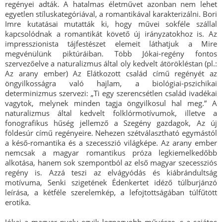
regényei adták. A hatalmas életművet azonban nem lehet
egyetlen stíluskategóriával, a romantikával karakterizálni. Bori
Imre kutatásai mutatták ki, hogy művei sokféle szállal
kapcsolódnak a romantikát követő új irányzatokhoz is. Az
impresszionista tájfestészet elemeit láthatjuk a Mire
megvénülünk piktúráiban. Több Jókai-regény fontos
szervezőelve a naturalizmus által oly kedvelt átörökléstan (pl.:
Az arany ember) Az Elátkozott család című regényét az
öngyilkosságra való hajlam, a biológiai-pszichikai
determinizmus szervezi: „Ti egy szerencsétlen család ivadékai
vagytok, melynek minden tagja öngyilkosul hal meg.” A
naturalizmus által kedvelt folklórmotívumok, illetve a
fonografikus hűség jellemző a Szegény gazdagok, Az új
földesúr című regényeire. Nehezen szétválasztható egymástól
a késő-romantika és a szecesszió világképe. Az arany ember
nemcsak a magyar romantikus próza legkiemelkedőbb
alkotása, hanem sok szempontból az első magyar szecessziós
regény is. Azzá teszi az elvágyódás és kiábrándultság
motívuma, Senki szigetének Édenkertet idéző túlburjánzó
leírása, a kétféle szerelemkép, a lefojtottságában túlfűtött
erotika.