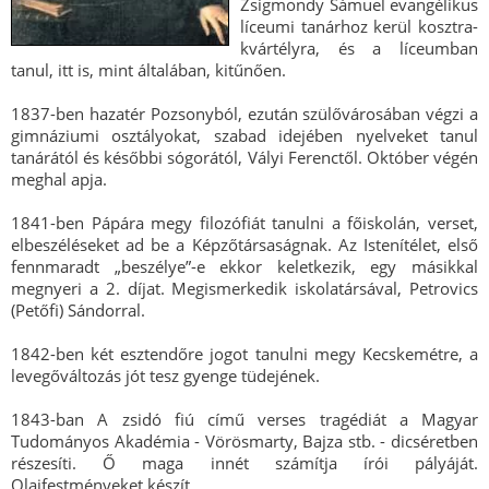
Zsigmondy Sámuel evangélikus
líceumi tanárhoz kerül kosztra-
kvártélyra, és a líceumban
tanul, itt is, mint általában, kitűnően.
1837-ben hazatér Pozsonyból, ezután szülővárosában végzi a
gimnáziumi osztályokat, szabad idejében nyelveket tanul
tanárától és későbbi sógorától, Vályi Ferenctől. Október végén
meghal apja.
1841-ben Pápára megy filozófiát tanulni a főiskolán, verset,
elbeszéléseket ad be a Képzőtársaságnak. Az Istenítélet, első
fennmaradt „beszélye”-e ekkor keletkezik, egy másikkal
megnyeri a 2. díjat. Megismerkedik iskolatársával, Petrovics
(Petőfi) Sándorral.
1842-ben két esztendőre jogot tanulni megy Kecskemétre, a
levegőváltozás jót tesz gyenge tüdejének.
1843-ban A zsidó fiú című verses tragédiát a Magyar
Tudományos Akadémia - Vörösmarty, Bajza stb. - dicséretben
részesíti. Ő maga innét számítja írói pályáját.
Olajfestményeket készít.