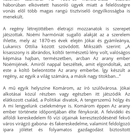
háborúban elkövetett hasonló ügyek miatt a felelősségre
vonás elől több magas rangú tisztviselő öngyilkosságba is
menekült.
A regény létrejöttében életrajzi mozzanatok is szerepet
játszottak. Noémi harmóniát sugalló alakját az a szerelem
ihlette, mely az 1870-es évek elején Jókai és gyámleánya,
Lukanics Ottilia között szövődött. Mikszáth szerint: „A
kisasszony is ábrándos, költői természetű lény volt, valóságos
képmása hajban, természetben, arcban Az arany ember
Noémijének. Amiről nappal beszéltek, amit elgondoltak, azt
este a költő beleöntötte Az arany emberbe. Így készült a
regény, az egyik a világ számára, a másik nagy titokban...”
A mű egyik helyszíne Komárom, az író szülővárosa. Jókai
alkotásai közül részben vagy egészben itt játszódik Az
elátkozott család, a Politikai divatok, A tengerszemű hölgy és
A mi lengyelünk cselekménye is. Komárom éppen Az arany
ember története időpontjában élte fénykorát. A felvidéki és
alföldi kereskedelem fő vízi útjainak kereszteződésénél fekvő
város virágzó gabona- és fakereskedelme, valamint feldolgozó
ipara jólétet és folyamatos gazdagodást biztosított