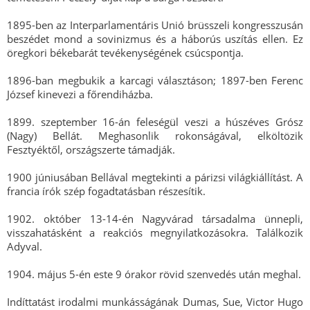
1895-ben az Interparlamentáris Unió brüsszeli kongresszusán
beszédet mond a sovinizmus és a háborús uszítás ellen. Ez
öregkori békebarát tevékenységének csúcspontja.
1896-ban megbukik a karcagi választáson; 1897-ben Ferenc
József kinevezi a főrendiházba.
1899. szeptember 16-án feleségül veszi a húszéves Grósz
(Nagy) Bellát. Meghasonlik rokonságával, elköltözik
Fesztyéktől, országszerte támadják.
1900 júniusában Bellával megtekinti a párizsi világkiállítást. A
francia írók szép fogadtatásban részesítik.
1902. október 13-14-én Nagyvárad társadalma ünnepli,
visszahatásként a reakciós megnyilatkozásokra. Találkozik
Adyval.
1904. május 5-én este 9 órakor rövid szenvedés után meghal.
Indíttatást irodalmi munkásságának Dumas, Sue, Victor Hugo