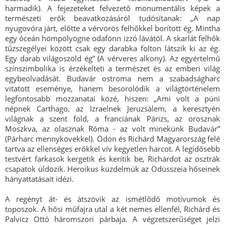
harmadik). A fejezeteket felvezető monumentális képek a
természeti erők beavatkozásáról tudósítanak: „A nap
nyugovóra járt, előtte a vérvörös felhőkkel borított ég. Mintha
egy óceán hömpölyögne odafönn izzó lávától. A skarlát felhők
tűzszegélyei között csak egy darabka folton látszik ki az ég.
Egy darab világoszöld ég” (A vérveres alkony). Az egyértelmű
színszimbolika is érzékelteti a természet és az emberi világ
egybeolvadását. Budavár ostroma nem a szabadságharc
vitatott eseménye, hanem besorolódik a világtörténelem
legfontosabb mozzanatai közé, hiszen: „Ami volt a púni
népnek Carthago, az Izraelnek Jeruzsálem, a keresztyén
világnak a szent föld, a franciának Párizs, az orosznak
Moszkva, az olasznak Róma - az volt minekünk Budavár”
(Párharc mennykövekkel). Ödön és Richárd Magyarország felé
tartva az ellenséges erőkkel vív kegyetlen harcot. A legidősebb
testvért farkasok kergetik és kerítik be, Richárdot az osztrák
csapatok üldözik. Heroikus küzdelmük az Odüsszeia hőseinek
hányattatásait idézi.
A regényt át- és átszövik az ismétlődő motívumok és
toposzok. A hősi műfajra utal a két nemes ellenfél, Richárd és
Palvicz Ottó háromszori párbaja. A végzetszerűséget jelzi