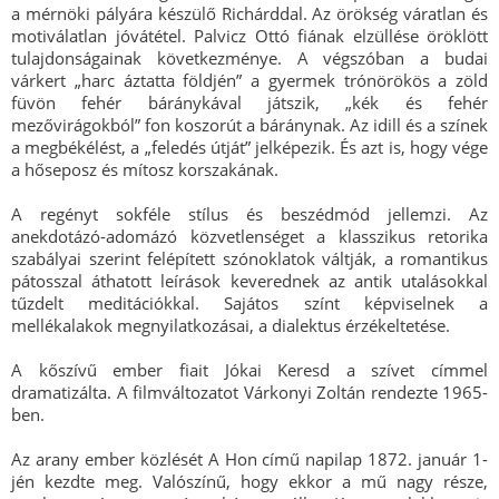
a mérnöki pályára készülő Richárddal. Az örökség váratlan és
motiválatlan jóvátétel. Palvicz Ottó fiának elzüllése öröklött
tulajdonságainak következménye. A végszóban a budai
várkert „harc áztatta földjén” a gyermek trónörökös a zöld
füvön fehér báránykával játszik, „kék és fehér
mezővirágokból” fon koszorút a báránynak. Az idill és a színek
a megbékélést, a „feledés útját” jelképezik. És azt is, hogy vége
a hőseposz és mítosz korszakának.
A regényt sokféle stílus és beszédmód jellemzi. Az
anekdotázó-adomázó közvetlenséget a klasszikus retorika
szabályai szerint felépített szónoklatok váltják, a romantikus
pátosszal áthatott leírások keverednek az antik utalásokkal
tűzdelt meditációkkal. Sajátos színt képviselnek a
mellékalakok megnyilatkozásai, a dialektus érzékeltetése.
A kőszívű ember fiait Jókai Keresd a szívet címmel
dramatizálta. A filmváltozatot Várkonyi Zoltán rendezte 1965-
ben.
Az arany ember közlését A Hon című napilap 1872. január 1-
jén kezdte meg. Valószínű, hogy ekkor a mű nagy része,