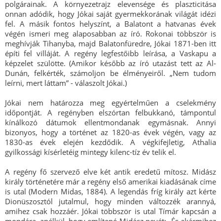
polgárainak. A környezetrajz elevensége és plaszticitása
onnan adódik, hogy Jókai saját gyermekkorának világát idézi
fel. A másik fontos helyszínt, a Balatont a hatvanas évek
végén ismeri meg alaposabban az író. Rokonai többször is
meghívják Tihanyba, majd Balatonfüredre, Jókai 1871-ben itt
építi fel villáját. A regény legfestőibb leírása, a Vaskapu a
képzelet szülötte. (Amikor később az író utazást tett az Al-
Dunán, felkérték, számoljon be élményeiről. „Nem tudom
leírni, mert láttam” - válaszolt Jókai.)
Jókai nem határozza meg egyértelműen a cselekmény
időpontját. A regényben elszórtan felbukkanó, támpontul
kínálkozó dátumok ellentmondanak egymásnak. Annyi
bizonyos, hogy a történet az 1820-as évek végén, vagy az
1830-as évek elején kezdődik. A végkifejletig, Athalia
gyilkossági kísérletéig mintegy kilenc-tíz év telik el.
A regény fő szervező elve két antik eredetű mítosz. Midász
király történetére már a regény első amerikai kiadásának címe
is utal (Modern Midas, 1884). A legendás fríg király azt kérte
Dionüszosztól jutalmul, hogy minden változzék arannyá,
amihez csak hozzáér. Jókai többször is utal Tímár kapcsán a