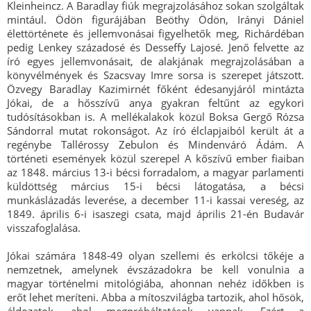
Kleinheincz. A Baradlay fiúk megrajzolásához sokan szolgáltak
mintául. Ödön figurájában Beöthy Ödön, Irányi Dániel
élettörténete és jellemvonásai figyelhetők meg, Richárdéban
pedig Lenkey századosé és Desseffy Lajosé. Jenő felvette az
író egyes jellemvonásait, de alakjának megrajzolásában a
könyvélmények és Szacsvay Imre sorsa is szerepet játszott.
Özvegy Baradlay Kazimirnét főként édesanyjáról mintázta
Jókai, de a hősszívű anya gyakran feltűnt az egykori
tudósításokban is. A mellékalakok közül Boksa Gergő Rózsa
Sándorral mutat rokonságot. Az író élclapjaiból került át a
regénybe Tallérossy Zebulon és Mindenváró Ádám. A
történeti események közül szerepel A kőszívű ember fiaiban
az 1848. március 13-i bécsi forradalom, a magyar parlamenti
küldöttség március 15-i bécsi látogatása, a bécsi
munkáslázadás leverése, a december 11-i kassai vereség, az
1849. április 6-i isaszegi csata, majd április 21-én Budavár
visszafoglalása.
Jókai számára 1848-49 olyan szellemi és erkölcsi tőkéje a
nemzetnek, amelynek évszázadokra be kell vonulnia a
magyar történelmi mitológiába, ahonnan nehéz időkben is
erőt lehet meríteni. Abba a mítoszvilágba tartozik, ahol hősök,