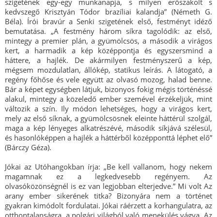
szigetének egy-egy munkanapja, s milyen erőszakolt s
kedvszegő Krisztyán Tódor brazíliai kalandja” (Németh G.
Béla). Írói bravúr a Senki szigetének első, festményt idéző
bemutatása. „A festmény három síkra tagolódik: az első,
mintegy a premier plán, a gyümölcsös, a második a virágos
kert, a harmadik a kép középpontja és egyszersmind a
háttere, a hajlék. De akármilyen festményszerű a kép,
mégsem mozdulatlan, állókép, statikus leírás. A látogató, a
regény főhőse és vele együtt az olvasó mozog, halad benne.
Bár a képet egységben látjuk, bizonyos fokig mégis történéssé
alakul, mintegy a közeledő ember szemével érzékeljük, mint
változik a szín. Ily módon lehetséges, hogy a virágos kert,
mely az első síknak, a gyümölcsösnek eleinte háttérül szolgál,
maga a kép lényeges alkatrészévé, második síkjává szélesül,
és hasonlóképpen a hajlék a háttérből középponttá léphet elő”
(Bárczy Géza).
Jókai az Utóhangokban írja: „Be kell vallanom, hogy nekem
magamnak ez a legkedvesebb regényem. Az
olvasóközönségnél is ez van legjobban elterjedve.” Mi volt Az
arany ember sikerének titka? Bizonyára nem a történet
gyakran kimódolt fordulatai. Jókai ráérzett a korhangulatra, az
otthontalanságra, a polgári világból való menekülés vágya. Az