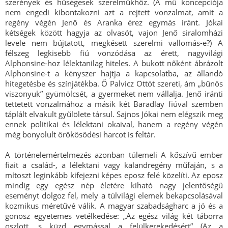
szerények és hűségesek szerelmükhöz. (A mű koncepciója
nem engedi kibontakozni azt a rejtett vonzalmat, amit a
regény végén Jenő és Aranka érez egymás iránt. Jókai
kétségek között hagyja az olvasót, vajon Jenő siralomházi
levele nem bújtatott, megkésett szerelmi vallomás-e?) A
félszeg legkisebb fiú vonzódása az érett, nagyvilági
Alphonsine-hoz lélektanilag hiteles. A bukott nőként ábrázolt
Alphonsine-t a kényszer hajtja a kapcsolatba, az állandó
hitegetésbe és színjátékba. Ő Palvicz Ottót szereti, ám „bűnös
viszonyuk” gyümölcsét, a gyermeket nem vállalja. Jenő iránti
tettetett vonzalmához a másik két Baradlay fiúval szemben
táplált elvakult gyűlölete társul. Sajnos Jókai nem elégszik meg
ennek politikai és lélektani okaival, hanem a regény végén
még bonyolult örökösödési harcot is feltár.
A történelemértelmezés azonban túlemeli A kőszívű ember
fiait a család-, a lélektani vagy kalandregény műfaján, s a
mítoszt leginkább kifejezni képes eposz felé közelíti. Az eposz
mindig egy egész nép életére kiható nagy jelentőségű
eseményt dolgoz fel, mely a túlvilági elemek bekapcsolásával
kozmikus méretűvé válik. A magyar szabadságharc a jó és a
gonosz egyetemes vetélkedése: „Az egész világ két táborra
oszlott, s küzd egymással a felülkerekedésért” (Az a