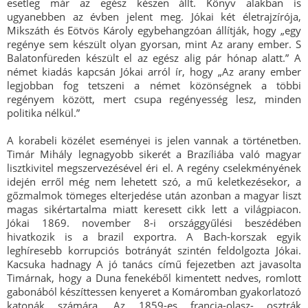
esetleg már az egész készen állt. Könyv alakban is
ugyanebben az évben jelent meg. Jókai két életrajzírója,
Mikszáth és Eötvös Károly egybehangzóan állítják, hogy „egy
regénye sem készült olyan gyorsan, mint Az arany ember. S
Balatonfüreden készült el az egész alig pár hónap alatt.” A
német kiadás kapcsán Jókai arról ír, hogy „Az arany ember
legjobban fog tetszeni a német közönségnek a többi
regényem között, mert csupa regényesség lesz, minden
politika nélkül.”
A korabeli közélet eseményei is jelen vannak a történetben.
Timár Mihály legnagyobb sikerét a Brazíliába való magyar
lisztkivitel megszervezésével éri el. A regény cselekményének
idején erről még nem lehetett szó, a mű keletkezésekor, a
gőzmalmok tömeges elterjedése után azonban a magyar liszt
magas sikértartalma miatt keresett cikk lett a világpiacon.
Jókai 1869. november 8-i országgyűlési beszédében
hivatkozik is a brazil exportra. A Bach-korszak egyik
leghíresebb korrupciós botrányát szintén feldolgozta Jókai.
Kacsuka hadnagy A jó tanács című fejezetben azt javasolta
Timárnak, hogy a Duna fenekéből kimentett nedves, romlott
gabonából készíttessen kenyeret a Komáromban gyakorlatozó
katonák számára. Az 1859-es francia-olasz- osztrák