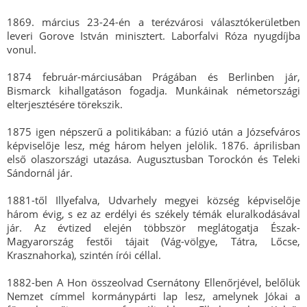
1869. március 23-24-én a terézvárosi választókerületben
leveri Gorove István minisztert. Laborfalvi Róza nyugdíjba
vonul.
1874 február-márciusában Prágában és Berlinben jár,
Bismarck kihallgatáson fogadja. Munkáinak németországi
elterjesztésére törekszik.
1875 igen népszerű a politikában: a fúzió után a Józsefváros
képviselője lesz, még három helyen jelölik. 1876. áprilisban
első olaszországi utazása. Augusztusban Torockón és Teleki
Sándornál jár.
1881-től Illyefalva, Udvarhely megyei község képviselője
három évig, s ez az erdélyi és székely témák eluralkodásával
jár. Az évtized elején többször meglátogatja Észak-
Magyarország festői tájait (Vág-völgye, Tátra, Lőcse,
Krasznahorka), szintén írói céllal.
1882-ben A Hon összeolvad Csernátony Ellenőrjével, belőlük
Nemzet címmel kormánypárti lap lesz, amelynek Jókai a