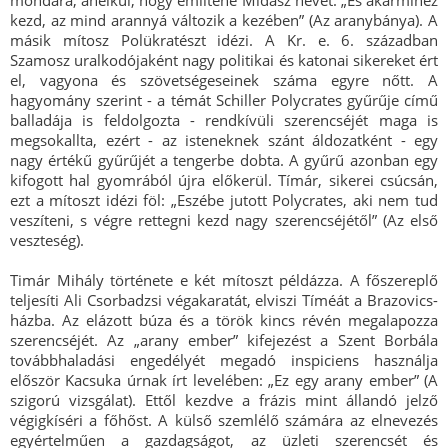
mondára, anélkül, hogy említené Midász nevét: „És akármihez
kezd, az mind arannyá változik a kezében” (Az aranybánya). A
másik mítosz Polükratészt idézi. A Kr. e. 6. században
Szamosz uralkodójaként nagy politikai és katonai sikereket ért
el, vagyona és szövetségeseinek száma egyre nőtt. A
hagyomány szerint - a témát Schiller Polycrates gyűrűje című
balladája is feldolgozta - rendkívüli szerencséjét maga is
megsokallta, ezért - az isteneknek szánt áldozatként - egy
nagy értékű gyűrűjét a tengerbe dobta. A gyűrű azonban egy
kifogott hal gyomrából újra előkerül. Tímár, sikerei csúcsán,
ezt a mítoszt idézi föl: „Eszébe jutott Polycrates, aki nem tud
veszíteni, s végre rettegni kezd nagy szerencséjétől” (Az első
veszteség).
Timár Mihály története e két mítoszt példázza. A főszereplő
teljesíti Ali Csorbadzsi végakaratát, elviszi Tíméát a Brazovics-
házba. Az elázott búza és a török kincs révén megalapozza
szerencséjét. Az „arany ember” kifejezést a Szent Borbála
továbbhaladási engedélyét megadó inspiciens használja
először Kacsuka úrnak írt levelében: „Ez egy arany ember” (A
szigorú vizsgálat). Ettől kezdve a frázis mint állandó jelző
végigkíséri a főhőst. A külső szemlélő számára az elnevezés
egyértelműen a gazdagságot, az üzleti szerencsét és