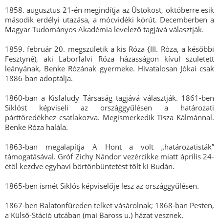
1858. augusztus 21-én megindítja az Üstököst, októberre esik
második erdélyi utazása, a mócvidéki körút. Decemberben a
Magyar Tudományos Akadémia levelező tagjává választják.
1859. február 20. megszületik a kis Róza {III. Róza, a későbbi
Fesztyné), aki Laborfalvi Róza házasságon kívül született
leányának, Benke Rózának gyermeke. Hivatalosan Jókai csak
1886-ban adoptálja.
1860-ban a Kisfaludy Társaság tagjává választják. 1861-ben
Siklóst képviseli az országgyűlésen a határozati
párttöredékhez csatlakozva. Megismerkedik Tisza Kálmánnal.
Benke Róza halála.
1863-ban megalapítja A Hont a volt „határozatisták”
támogatásával. Gróf Zichy Nándor vezércikke miatt április 24-
étől kezdve egyhavi börtönbüntetést tölt ki Budán.
1865-ben ismét Siklós képviselője lesz az országgyűlésen.
1867-ben Balatonfüreden telket vásárolnak; 1868-ban Pesten,
a Külső-Stáció utcában (mai Baross u.) házat vesznek.