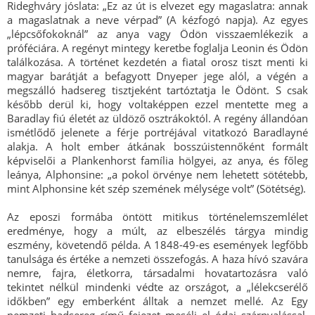
Rideghváry jóslata: „Ez az út is elvezet egy magaslatra: annak
a magaslatnak a neve vérpad” (A kézfogó napja). Az egyes
„lépcsőfokoknál” az anya vagy Ödön visszaemlékezik a
próféciára. A regényt mintegy keretbe foglalja Leonin és Ödön
találkozása. A történet kezdetén a fiatal orosz tiszt menti ki
magyar barátját a befagyott Dnyeper jege alól, a végén a
megszálló hadsereg tisztjeként tartóztatja le Ödönt. S csak
később derül ki, hogy voltaképpen ezzel mentette meg a
Baradlay fiú életét az üldöző osztrákoktól. A regény állandóan
ismétlődő jelenete a férje portréjával vitatkozó Baradlayné
alakja. A holt ember átkának bosszúistennőként formált
képviselői a Plankenhorst família hölgyei, az anya, és főleg
leánya, Alphonsine: „a pokol örvénye nem lehetett sötétebb,
mint Alphonsine két szép szemének mélysége volt” (Sötétség).
Az eposzi formába öntött mitikus történelemszemlélet
eredménye, hogy a múlt, az elbeszélés tárgya mindig
eszmény, követendő példa. A 1848-49-es események legfőbb
tanulsága és értéke a nemzeti összefogás. A haza hívó szavára
nemre, fajra, életkorra, társadalmi hovatartozásra való
tekintet nélkül mindenki védte az országot, a „lélekcserélő
időkben” egy emberként álltak a nemzet mellé. Az Egy