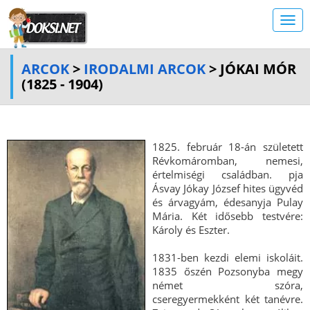
ARCOK
>
IRODALMI ARCOK
> JÓKAI MÓR
(1825 - 1904)
1825. február 18-án született
Révkomáromban, nemesi,
értelmiségi családban. pja
Ásvay Jókay József hites ügyvéd
és árvagyám, édesanyja Pulay
Mária. Két idősebb testvére:
Károly és Eszter.
1831-ben kezdi elemi iskoláit.
1835 őszén Pozsonyba megy
német szóra,
cseregyermekként két tanévre.