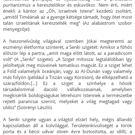
puritanizmus a keresztelőkor és esküvőkor. Nem érti, miért
énekli a kántor az „Óh, Izraelnek Istene” kezdetű zsoltárt,
„amitől Timéának az a gyenge kétsége támadt, hogy őtet most
talán izraelitának keresztelték meg” (Az alabástrom szobor
menyegzője).
A haszonelvűség világával szemben Jókai megteremti az
eszményi életforma színterét, a Senki szigetét. Amikor a főhős
először lép a partra, „amit maga előtt látott, az a paradicsom
volt” (A „Senki” szigete). „A Sziget mítosza: legtalálóbban így
jelölhetjük meg műveinek tematikus magvát. Ez a sziget lehet
a Föld valamelyik óceánján, vagy az Al-Dunán vagy valamely
más folyón (például a Tiszán vagy Körösön), de elképzelhető a
szárazföldön.[...] Ez a sziget a színhelye a hősök
társadalommal dacoló vállalkozásainak, amelyben
megkísérlik boldogságukat létrehozni Istennek a természetbe
rejtett parancsai szerint, melyeket a világ megtagad vagy
üldöz” (Szörényi László).
A Senki szigete ugyan a világtól elzárt hely, mégis állandó
kapcsolatban áll a külvilággal. Területenkívüliségét a török
porta és a bécsi udvar ötven évre biztosította, az idillt, a