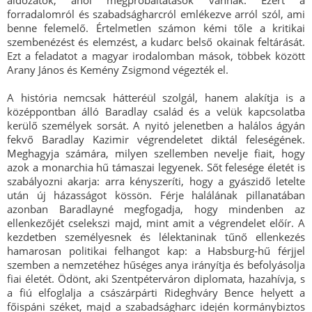
áldozatok, ahol megpróbáltatások vannak. Ezért a
forradalomról és szabadságharcról emlékezve arról szól, ami
benne felemelő. Értelmetlen számon kémi tőle a kritikai
szembenézést és elemzést, a kudarc belső okainak feltárását.
Ezt a feladatot a magyar irodalomban mások, többek között
Arany János és Kemény Zsigmond végezték el.
A história nemcsak hátteréül szolgál, hanem alakítja is a
középpontban álló Baradlay család és a velük kapcsolatba
kerülő személyek sorsát. A nyitó jelenetben a halálos ágyán
fekvő Baradlay Kazimir végrendeletet diktál feleségének.
Meghagyja számára, milyen szellemben nevelje fiait, hogy
azok a monarchia hű támaszai legyenek. Sőt felesége életét is
szabályozni akarja: arra kényszeríti, hogy a gyászidő letelte
után új házasságot kössön. Férje halálának pillanatában
azonban Baradlayné megfogadja, hogy mindenben az
ellenkezőjét cselekszi majd, mint amit a végrendelet előír. A
kezdetben személyesnek és lélektaninak tűnő ellenkezés
hamarosan politikai felhangot kap: a Habsburg-hű férjjel
szemben a nemzetéhez hűséges anya irányítja és befolyásolja
fiai életét. Ödönt, aki Szentpéterváron diplomata, hazahívja, s
a fiú elfoglalja a császárpárti Rideghváry Bence helyett a
főispáni széket, majd a szabadságharc idején kormánybiztos