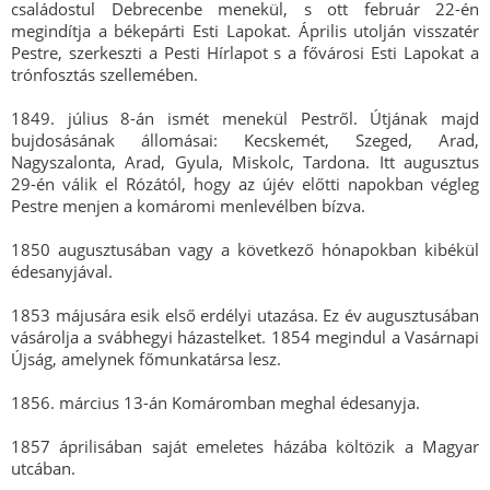
családostul Debrecenbe menekül, s ott február 22-én
megindítja a békepárti Esti Lapokat. Április utolján visszatér
Pestre, szerkeszti a Pesti Hírlapot s a fővárosi Esti Lapokat a
trónfosztás szellemében.
1849. július 8-án ismét menekül Pestről. Útjának majd
bujdosásának állomásai: Kecskemét, Szeged, Arad,
Nagyszalonta, Arad, Gyula, Miskolc, Tardona. Itt augusztus
29-én válik el Rózától, hogy az újév előtti napokban végleg
Pestre menjen a komáromi menlevélben bízva.
1850 augusztusában vagy a következő hónapokban kibékül
édesanyjával.
1853 májusára esik első erdélyi utazása. Ez év augusztusában
vásárolja a svábhegyi házastelket. 1854 megindul a Vasárnapi
Újság, amelynek főmunkatársa lesz.
1856. március 13-án Komáromban meghal édesanyja.
1857 áprilisában saját emeletes házába költözik a Magyar
utcában.