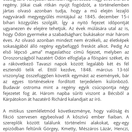
regény. Jókai csak ritkán nyújt fogódzót, a történelemben
jártas olvasó azonban tudja, hogy a mű elején lezajló
nagyváradi megyegyűlés mintájául az 1845. december 15-i
bihari közgyűlés szolgált. Így a nyitó fejezet időpontját
ugyanezen év elejére tehetjük. Az évek múlására utal az is,
hogy Ödön gyermeke a szabadságharc bukásakor már három
éves. Az olvasó azonban mindezt nem érzékeli, az életképek
sokaságából álló regény egybefüggő freskót alkot. Pedig Az
első lépcső „ama” magaslathoz című fejezet, melyben az
Oroszországból hazatért Ödön elfoglalja a főispáni széket, és
a rákövetkező Tavaszi napok között legalább két és fél
esztendő telik el. Ettől kezdve, 1848. március 13-tól
viszonylag összefüggően követik egymást az események, bár
az egyes történésekre fordított terjedelem különböző.
Budavár ostroma mint a regény egyik csúcspontja négy
fejezetet fog át. Három napba sűríti viszont a Bécsből a
Kárpátokon át hazatérő Richárd kalandjait az író.
A mitikus szemléletmód következménye, hogy valóság és
fikció szervesen egybeolvad A kőszívű ember fiaiban. A
szereplők között találunk történelmi alakokat, egy-egy
epizódban feltűnik Görgey, Kmetty, Mészáros Lázár, Henczi,