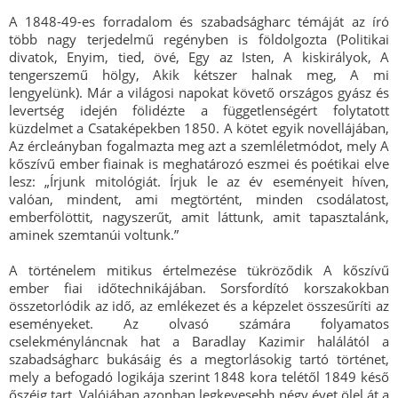
A 1848-49-es forradalom és szabadságharc témáját az író
több nagy terjedelmű regényben is földolgozta (Politikai
divatok, Enyim, tied, övé, Egy az Isten, A kiskirályok, A
tengerszemű hölgy, Akik kétszer halnak meg, A mi
lengyelünk). Már a világosi napokat követő országos gyász és
levertség idején fölidézte a függetlenségért folytatott
küzdelmet a Csataképekben 1850. A kötet egyik novellájában,
Az ércleányban fogalmazta meg azt a szemléletmódot, mely A
kőszívű ember fiainak is meghatározó eszmei és poétikai elve
lesz: „Írjunk mitológiát. Írjuk le az év eseményeit híven,
valóan, mindent, ami megtörtént, minden csodálatost,
emberfölöttit, nagyszerűt, amit láttunk, amit tapasztalánk,
aminek szemtanúi voltunk.”
A történelem mitikus értelmezése tükröződik A kőszívű
ember fiai időtechnikájában. Sorsfordító korszakokban
összetorlódik az idő, az emlékezet és a képzelet összesűríti az
eseményeket. Az olvasó számára folyamatos
cselekményláncnak hat a Baradlay Kazimir halálától a
szabadságharc bukásáig és a megtorlásokig tartó történet,
mely a befogadó logikája szerint 1848 kora telétől 1849 késő
őszéig tart. Valójában azonban legkevesebb négy évet ölel át a