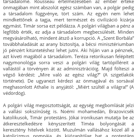
társadalomé. Rousseau értelmezésében az ember értéke
önmagában mint abszolút egész számban van, a polgár pedig
a társadalom függvénye, tört szám. Az egyén nem lehet
mindkettőnek a tagja, mert természet és civilizáció kizárja
egymást. Timár sorsa ezt példázza. A polgári világban a pénz a
legfőbb érték, ez adja a társadalom megbecsülését. Minden
megvásárolható, mindent átsző a korrupció. A „Szent Borbála”
továbbhaladását az arany biztosítja, a bécsi minisztériumban
jó pénzért kitüntetéshez lehet jutni. Aki híján van a pénznek,
azt kiveti magából a társadalom. Teréza retorikusan felépített
nagymonológja sorra veszi a polgári világ tartópilléreit a
vallástól a törvényen át az adminisztrációig. Majd fölteszi a
végső kérdést: „Mire való az egész világ?” (A szigetlakók
története). De ugyanezt kérdezi az önmagával és sorsával
meghasonlott Athalie is anyjától: „Miért szültél a világra!” (A
védördög).
A polgári világ megosztottságát, az egység megbomlását jelzi
a vallási sokszínűség is. Noémi mohamedán, Brazovicsék
katolikusok, Timár protestáns. Jókai ironikusan mutatja be az
átkeresztelkedésre kényszerített Tíméa bolyongását a
keresztény hitelvek között. Muzulmán vallásához közel áll a
katolicizmus pompája, és kijózanítólag hat a protestáns