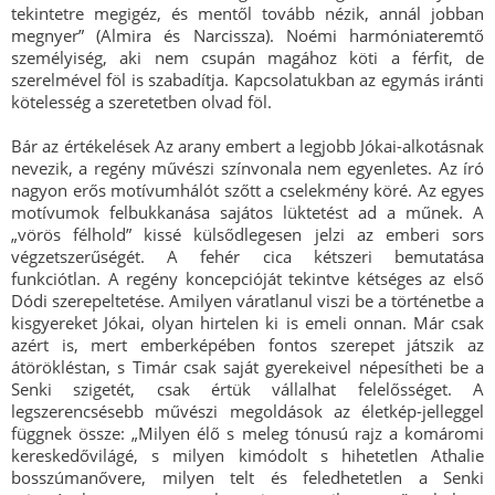
tekintetre megigéz, és mentől tovább nézik, annál jobban
megnyer” (Almira és Narcissza). Noémi harmóniateremtő
személyiség, aki nem csupán magához köti a férfit, de
szerelmével föl is szabadítja. Kapcsolatukban az egymás iránti
kötelesség a szeretetben olvad föl.
Bár az értékelések Az arany embert a legjobb Jókai-alkotásnak
nevezik, a regény művészi színvonala nem egyenletes. Az író
nagyon erős motívumhálót szőtt a cselekmény köré. Az egyes
motívumok felbukkanása sajátos lüktetést ad a műnek. A
„vörös félhold” kissé külsődlegesen jelzi az emberi sors
végzetszerűségét. A fehér cica kétszeri bemutatása
funkciótlan. A regény koncepcióját tekintve kétséges az első
Dódi szerepeltetése. Amilyen váratlanul viszi be a történetbe a
kisgyereket Jókai, olyan hirtelen ki is emeli onnan. Már csak
azért is, mert emberképében fontos szerepet játszik az
átörökléstan, s Timár csak saját gyerekeivel népesítheti be a
Senki szigetét, csak értük vállalhat felelősséget. A
legszerencsésebb művészi megoldások az életkép-jelleggel
függnek össze: „Milyen élő s meleg tónusú rajz a komáromi
kereskedővilágé, s milyen kimódolt s hihetetlen Athalie
bosszúmanővere, milyen telt és feledhetetlen a Senki