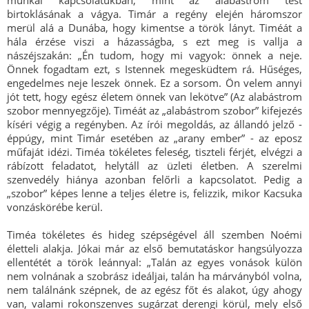
munkál kapcsolatukban, mint az alabástrom test
birtoklásának a vágya. Timár a regény elején háromszor
merül alá a Dunába, hogy kimentse a török lányt. Timéát a
hála érzése viszi a házasságba, s ezt meg is vallja a
nászéjszakán: „Én tudom, hogy mi vagyok: önnek a neje.
Önnek fogadtam ezt, s Istennek megesküdtem rá. Hűséges,
engedelmes neje leszek önnek. Ez a sorsom. Ön velem annyi
jót tett, hogy egész életem önnek van lekötve” (Az alabástrom
szobor mennyegzője). Timéát az „alabástrom szobor” kifejezés
kíséri végig a regényben. Az írói megoldás, az állandó jelző -
éppúgy, mint Timár esetében az „arany ember” - az eposz
műfaját idézi. Timéa tökéletes feleség, tiszteli férjét, elvégzi a
rábízott feladatot, helytáll az üzleti életben. A szerelmi
szenvedély hiánya azonban felőrli a kapcsolatot. Pedig a
„szobor” képes lenne a teljes életre is, felizzik, mikor Kacsuka
vonzáskörébe kerül.
Timéa tökéletes és hideg szépségével áll szemben Noémi
életteli alakja. Jókai már az első bemutatáskor hangsúlyozza
ellentétét a török leánnyal: „Talán az egyes vonások külön
nem volnának a szobrász ideáljai, talán ha márványból volna,
nem találnánk szépnek, de az egész főt és alakot, úgy ahogy
van, valami rokonszenves sugárzat derengi körül, mely első