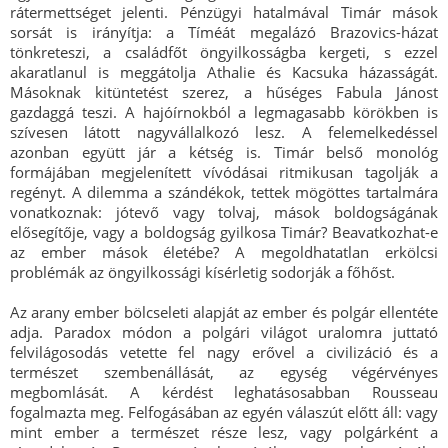
rátermettséget jelenti. Pénzügyi hatalmával Timár mások
sorsát is irányítja: a Tíméát megalázó Brazovics-házat
tönkreteszi, a családfőt öngyilkosságba kergeti, s ezzel
akaratlanul is meggátolja Athalie és Kacsuka házasságát.
Másoknak kitüntetést szerez, a hűséges Fabula Jánost
gazdaggá teszi. A hajóírnokból a legmagasabb körökben is
szívesen látott nagyvállalkozó lesz. A felemelkedéssel
azonban együtt jár a kétség is. Timár belső monológ
formájában megjelenített vívódásai ritmikusan tagolják a
regényt. A dilemma a szándékok, tettek mögöttes tartalmára
vonatkoznak: jótevő vagy tolvaj, mások boldogságának
elősegítője, vagy a boldogság gyilkosa Timár? Beavatkozhat-e
az ember mások életébe? A megoldhatatlan erkölcsi
problémák az öngyilkossági kísérletig sodorják a főhőst.
Az arany ember bölcseleti alapját az ember és polgár ellentéte
adja. Paradox módon a polgári világot uralomra juttató
felvilágosodás vetette fel nagy erővel a civilizáció és a
természet szembenállását, az egység végérvényes
megbomlását. A kérdést leghatásosabban Rousseau
fogalmazta meg. Felfogásában az egyén válaszút előtt áll: vagy
mint ember a természet része lesz, vagy polgárként a