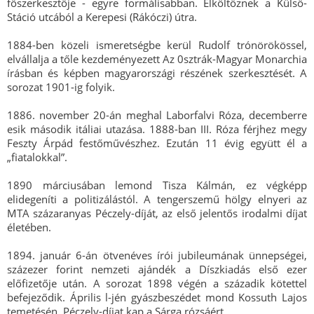
főszerkesztője - egyre formálisabban. Elköltöznek a Külső-
Stáció utcából a Kerepesi (Rákóczi) útra.
1884-ben közeli ismeretségbe kerül Rudolf trónörökössel,
elvállalja a tőle kezdeményezett Az 0sztrák-Magyar Monarchia
írásban és képben magyarországi részének szerkesztését. A
sorozat 1901-ig folyik.
1886. november 20-án meghal Laborfalvi Róza, decemberre
esik második itáliai utazása. 1888-ban III. Róza férjhez megy
Feszty Árpád festőművészhez. Ezután 11 évig együtt él a
„fiatalokkal”.
1890 márciusában lemond Tisza Kálmán, ez végképp
elidegeníti a politizálástól. A tengerszemű hölgy elnyeri az
MTA százaranyas Péczely-díját, az első jelentős irodalmi díjat
életében.
1894. január 6-án ötvenéves írói jubileumának ünnepségei,
százezer forint nemzeti ajándék a Díszkiadás első ezer
előfizetője után. A sorozat 1898 végén a századik kötettel
befejeződik. Április l-jén gyászbeszédet mond Kossuth Lajos
temetésén. Péczely-díjat kap a Sárga rózsáért.