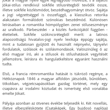
Jókai a magyar nyelv egyik legnagyobb művésze, s a sajátos
Jókai-stílus rendkívül sokféle stílusrétegből tevődik össze,
illetve sokféle közlésmódot, beszédhagyományt ötvöz. Sajátja
a jogi végzettséggel is összefüggő, a klasszikus retorika
alakzatain formálódott szónokias beszédmód. Különösen
leírásaiban a romantika hömpölygően zenei stíluseszménye
az uralkodó. Párbeszédei - a közlés funkciójától függően -
életteliek. Sokféle szókincsrétegből merít: a latinos
alapozottságú hivatalos-jogi nyelv lexikája éppúgy sajátja,
mint a tudatosan gyűjtött és használt népnyelvi, tájnyelvi
fordulatok, szólások és szólásmondások. Valószínűleg ő az
első magyar író, aki a stílusok és stílushatások vegyítését
jellemzésre, leírásra és hangulatkeltésre egyaránt használni
tudta.
Első, a francia rémromantika hatását is tükröző regénye, a
Hétköznapok 1846 a magyar alföldön játszódik, bűnökben,
titkokban, végzetcsapásokban gazdag történet, mely egy
csapásra az irodalmi köztudat és ismertség első vonalába
emelte Jókait.
Pályája azonban az ötvenes évekbe teljesedik ki. Két novellás,
illetve elbeszéléskötete (Csataképek, Egy bujdosó naplója)