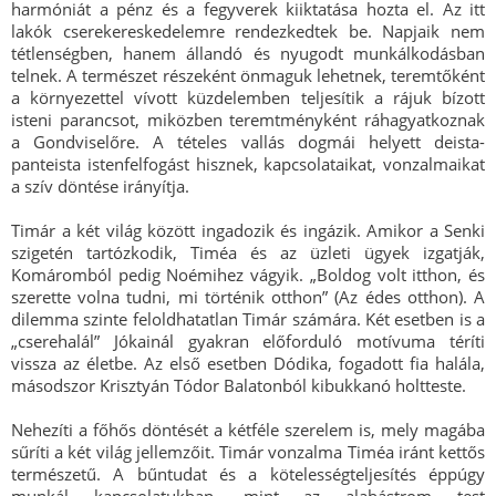
harmóniát a pénz és a fegyverek kiiktatása hozta el. Az itt
lakók cserekereskedelemre rendezkedtek be. Napjaik nem
tétlenségben, hanem állandó és nyugodt munkálkodásban
telnek. A természet részeként önmaguk lehetnek, teremtőként
a környezettel vívott küzdelemben teljesítik a rájuk bízott
isteni parancsot, miközben teremtményként ráhagyatkoznak
a Gondviselőre. A tételes vallás dogmái helyett deista-
panteista istenfelfogást hisznek, kapcsolataikat, vonzalmaikat
a szív döntése irányítja.
Timár a két világ között ingadozik és ingázik. Amikor a Senki
szigetén tartózkodik, Timéa és az üzleti ügyek izgatják,
Komáromból pedig Noémihez vágyik. „Boldog volt itthon, és
szerette volna tudni, mi történik otthon” (Az édes otthon). A
dilemma szinte feloldhatatlan Timár számára. Két esetben is a
„cserehalál” Jókainál gyakran előforduló motívuma téríti
vissza az életbe. Az első esetben Dódika, fogadott fia halála,
másodszor Krisztyán Tódor Balatonból kibukkanó holtteste.
Nehezíti a főhős döntését a kétféle szerelem is, mely magába
sűríti a két világ jellemzőit. Timár vonzalma Timéa iránt kettős
természetű. A bűntudat és a kötelességteljesítés éppúgy