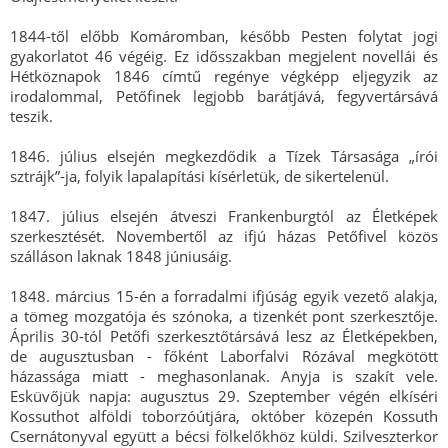
1844-től előbb Komáromban, később Pesten folytat jogi
gyakorlatot 46 végéig. Ez idősszakban megjelent novellái és
Hétköznapok 1846 címtű regénye végképp eljegyzik az
irodalommal, Petőfinek legjobb barátjává, fegyvertársává
teszik.
1846. július elsején megkezdődik a Tízek Társasága „írói
sztrájk”-ja, folyik lapalapítási kísérletük, de sikertelenül.
1847. július elsején átveszi Frankenburgtól az Életképek
szerkesztését. Novembertől az ifjú házas Petőfivel közös
szálláson laknak 1848 júniusáig.
1848. március 15-én a forradalmi ifjúság egyik vezető alakja,
a tömeg mozgatója és szónoka, a tizenkét pont szerkesztője.
Április 30-tól Petőfi szerkesztőtársává lesz az Életképekben,
de augusztusban - főként Laborfalvi Rózával megkötött
házassága miatt - meghasonlanak. Anyja is szakít vele.
Esküvőjük napja: augusztus 29. Szeptember végén elkíséri
Kossuthot alföldi toborzóútjára, október közepén Kossuth
Csernátonyval együtt a bécsi fölkelőkhöz küldi. Szilveszterkor