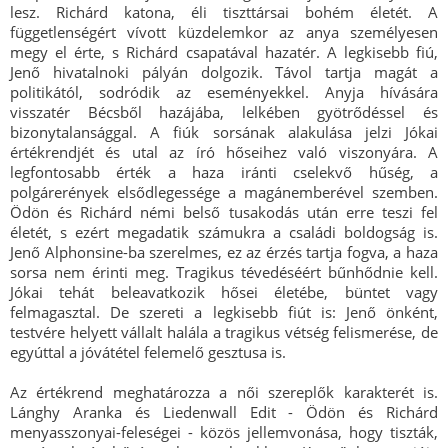
lesz. Richárd katona, éli tiszttársai bohém életét. A
függetlenségért vívott küzdelemkor az anya személyesen
megy el érte, s Richárd csapatával hazatér. A legkisebb fiú,
Jenő hivatalnoki pályán dolgozik. Távol tartja magát a
politikától, sodródik az eseményekkel. Anyja hívására
visszatér Bécsből hazájába, lelkében gyötrődéssel és
bizonytalansággal. A fiúk sorsának alakulása jelzi Jókai
értékrendjét és utal az író hőseihez való viszonyára. A
legfontosabb érték a haza iránti cselekvő hűség, a
polgárerények elsődlegessége a magánemberével szemben.
Ödön és Richárd némi belső tusakodás után erre teszi fel
életét, s ezért megadatik számukra a családi boldogság is.
Jenő Alphonsine-ba szerelmes, ez az érzés tartja fogva, a haza
sorsa nem érinti meg. Tragikus tévedéséért bűnhődnie kell.
Jókai tehát beleavatkozik hősei életébe, büntet vagy
felmagasztal. De szereti a legkisebb fiút is: Jenő önként,
testvére helyett vállalt halála a tragikus vétség felismerése, de
egyúttal a jóvátétel felemelő gesztusa is.
Az értékrend meghatározza a női szereplők karakterét is.
Lánghy Aranka és Liedenwall Edit - Ödön és Richárd
menyasszonyai-feleségei - közös jellemvonása, hogy tiszták,