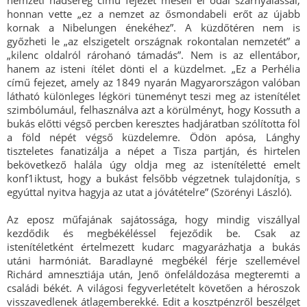
nemzeti hadsereg című fejezet meséli el ódai szárnyalással,
honnan vette „ez a nemzet az ősmondabeli erőt az újabb
kornak a Nibelungen énekéhez”. A küzdőtéren nem is
győzheti le „az elszigetelt országnak rokontalan nemzetét” a
„kilenc oldalról rárohanó támadás”. Nem is az ellentábor,
hanem az isteni ítélet dönti el a küzdelmet. „Ez a Perhélia
című fejezet, amely az 1849 nyarán Magyarországon valóban
látható különleges légköri tüneményt teszi meg az istenítélet
szimbólumául, felhasználva azt a körülményt, hogy Kossuth a
bukás előtti végső percben keresztes hadjáratban szólította föl
a föld népét végső küzdelemre. Ödön apósa, Lánghy
tiszteletes fanatizálja a népet a Tisza partján, és hirtelen
bekövetkező halála úgy oldja meg az istenítéletté emelt
konf1iktust, hogy a bukást felsőbb végzetnek tulajdonítja, s
egyúttal nyitva hagyja az utat a jóvátételre” (Szörényi László).
Az eposz műfajának sajátossága, hogy mindig viszállyal
kezdődik és megbékéléssel fejeződik be. Csak az
istenítéletként értelmezett kudarc magyarázhatja a bukás
utáni harmóniát. Baradlayné megbékél férje szellemével
Richárd amnesztiája után, Jenő önfeláldozása megteremti a
családi békét. A világosi fegyverletételt követően a héroszok
visszavedlenek átlagemberekké. Edit a kosztpénzről beszélget