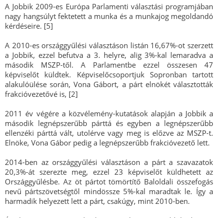
A Jobbik 2009-es Európa Parlamenti választási programjában
nagy hangsúlyt fektetett a munka és a munkajog megoldandó
kérdéseire. [5]
A 2010-es országgyűlési választáson listán 16,67%-ot szerzett
a Jobbik, ezzel befutva a 3. helyre, alig 3%-kal lemaradva a
második MSZP-től. A Parlamentbe ezzel összesen 47
képviselőt küldtek. Képviselőcsoportjuk Sopronban tartott
alakulóülése során, Vona Gábort, a párt elnökét választották
frakcióvezetővé is, [2]
2011 év végére a közvélemény-kutatások alapján a Jobbik a
második legnépszerűbb párttá és egyben a legnépszerűbb
ellenzéki párttá vált, utolérve vagy meg is előzve az MSZP-t.
Elnöke, Vona Gábor pedig a legnépszerűbb frakcióvezető lett.
2014-ben az országgyűlési választáson a párt a szavazatok
20,3%-át szerezte meg, ezzel 23 képviselőt küldhetett az
Országgyűlésbe. Az öt pártot tömörtítő Baloldali összefogás
nevű pártszövetségtől mindössze 5%-kal maradtak le. Így a
harmadik helyezett lett a párt, csakúgy, mint 2010-ben.