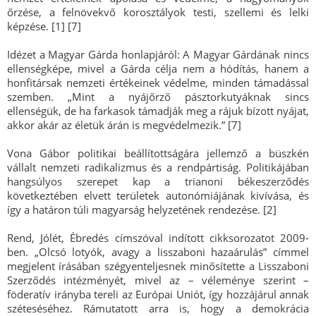
őrzése, a felnövekvő korosztályok testi, szellemi és lelki
képzése. [1] [7]
Idézet a Magyar Gárda honlapjáról: A Magyar Gárdának nincs
ellenségképe, mivel a Gárda célja nem a hódítás, hanem a
honfitársak nemzeti értékeinek védelme, minden támadással
szemben. „Mint a nyájőrző pásztorkutyáknak sincs
ellenségük, de ha farkasok támadják meg a rájuk bízott nyájat,
akkor akár az életük árán is megvédelmezik.” [7]
Vona Gábor politikai beállítottságára jellemző a büszkén
vállalt nemzeti radikalizmus és a rendpártiság. Politikájában
hangsúlyos szerepet kap a trianoni békeszerződés
következtében elvett területek autonómiájának kivívása, és
így a határon túli magyarság helyzetének rendezése. [2]
Rend, Jólét, Ébredés címszóval indított cikksorozatot 2009-
ben. „Olcsó lotyók, avagy a lisszaboni hazaárulás” címmel
megjelent írásában szégyenteljesnek minősítette a Lisszaboni
Szerződés intézményét, mivel az – véleménye szerint –
föderatív irányba tereli az Európai Uniót, így hozzájárul annak
széteséséhez. Rámutatott arra is, hogy a demokrácia