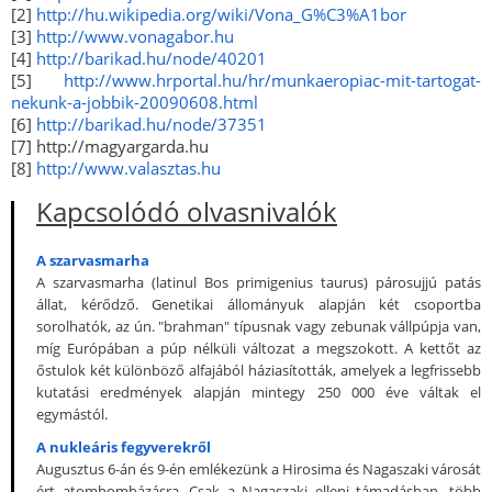
[2]
http://hu.wikipedia.org/wiki/Vona_G%C3%A1bor
[3]
http://www.vonagabor.hu
[4]
http://barikad.hu/node/40201
[5]
http://www.hrportal.hu/hr/munkaeropiac-mit-tartogat-
nekunk-a-jobbik-20090608.html
[6]
http://barikad.hu/node/37351
[7] http://magyargarda.hu
[8]
http://www.valasztas.hu
Kapcsolódó olvasnivalók
A szarvasmarha
A szarvasmarha (latinul Bos primigenius taurus) párosujjú patás
állat, kérődző. Genetikai állományuk alapján két csoportba
sorolhatók, az ún. "brahman" típusnak vagy zebunak vállpúpja van,
míg Európában a púp nélküli változat a megszokott. A kettőt az
őstulok két különböző alfajából háziasították, amelyek a legfrissebb
kutatási eredmények alapján mintegy 250 000 éve váltak el
egymástól.
A nukleáris fegyverekről
Augusztus 6-án és 9-én emlékezünk a Hirosima és Nagaszaki városát
ért atombombázásra. Csak a Nagaszaki elleni támadásban, több