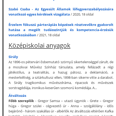
Szabó Csaba - Az Egyesült Államok lőfegyverszabályozására
vonatkozó egyes kérdések vizsgálata
/ 2020, 18 oldal
Érzelem fókuszú párterápiás képzések résztvevőkre gyakorolt
hatása a megélt tudásszintjük és kompetencia-érzésük
vonatkozásában
/ 2021, 18 oldal
Középiskolai anyagok
Sirály
Az 1896-os pétervári ősbemutató szörnyű sikertelenséggel zárult, de
a moszkvai Művész Színház társulata, amely fellázadt a régi
játékstílus, a teatralitás, a hazug pátosz, a deklamáció, a
mesterkéltség, a sztárkultusz ellen, 1898-ban sikerre vitte a darabot.
A Sirály tragikomikus művészdráma, ripacsok és művészek
sorstragédiája, ironikus-keserűen szomorú komédiája. A...
Átváltozás
Főbb szereplők
- Gregor Samsa – utazó ügynök - Grete – Gregor
húga - Gregor szülei - cégvezető úr - Anna – szolgálólány - idős
bejárónő - három szakállas úr - albérlők Az átváltozás eltérően Kafka