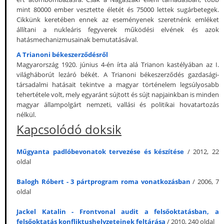
mint 80000 ember vesztette életét és 75000 lettek sugárbetegek.
Cikkünk keretében ennek az eseményenek szeretnénk emléket
állítani a nukleáris fegyverek működési elvének és azok
hatásmechanizmusainak bemutatásával.
A Trianoni békeszerződésről
Magyarország 1920. június 4-én írta alá Trianon kastélyában az I.
világháborút lezáró békét. A Trianoni békeszerződés gazdasági-
társadalmi hatásait tekintve a magyar történelem legsúlyosabb
tehertétele volt, mely egyaránt sújtott és sújt napjainkban is minden
magyar állampolgárt nemzeti, vallási és politikai hovatartozás
nélkül.
Kapcsolódó doksik
Műgyanta padlóbevonatok tervezése és készítése
/ 2012, 22
oldal
Balogh Róbert - 3 pártprogram roma vonatkozásban
/ 2006, 7
oldal
Jackel Katalin - Frontvonal audit a felsőoktatásban, a
felsőoktatás konfliktushelyzeteinek feltárása
/ 2010, 240 oldal