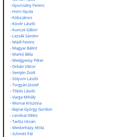
-
Gyurcsány Ferenc
-
Horn Gyula
-
Kóka János
-
Kövér László
-
Kuncze Gábor
-
Lezsák Sándor
-
Mádl Ferenc
-
Magyar Bálint
-
Markó Béla
-
Medgyessy Péter
-
Orbán Viktor
-
Semjén Zsolt
-
Sólyom László
-
Torgyán József
-
Tőkés László
-
Varga Mihály
-
Morvai Krisztina
-
Bajnai György Gordon
-
Lendvai Ildikó
-
Tarlós István
-
Mesterházy Attila
-
Schmitt Pál