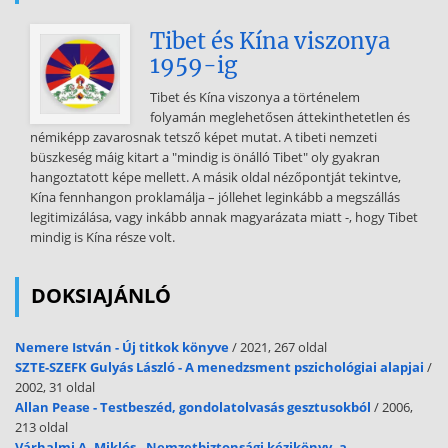
Tibet és Kína viszonya
1959-ig
Tibet és Kína viszonya a történelem
folyamán meglehetősen áttekinthetetlen és
némiképp zavarosnak tetsző képet mutat. A tibeti nemzeti
büszkeség máig kitart a "mindig is önálló Tibet" oly gyakran
hangoztatott képe mellett. A másik oldal nézőpontját tekintve,
Kína fennhangon proklamálja – jóllehet leginkább a megszállás
legitimizálása, vagy inkább annak magyarázata miatt -, hogy Tibet
mindig is Kína része volt.
DOKSIAJÁNLÓ
Nemere István - Új titkok könyve
/ 2021, 267 oldal
SZTE-SZEFK Gulyás László - A menedzsment pszichológiai alapjai
/
2002, 31 oldal
Allan Pease - Testbeszéd, gondolatolvasás gesztusokból
/ 2006,
213 oldal
Várhalmi A. Miklós - Nemzetbiztonsági kézikönyv, a