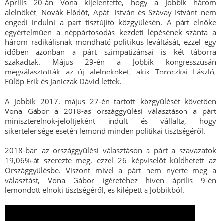
Április 20-án Vona kijelentette, hogy a Jobbik három
alelnökét, Novák Elődöt, Apáti István és Szávay Istvánt nem
engedi indulni a párt tisztújító közgyűlésén. A párt elnöke
egyértelműen a néppártosodás kezdeti lépésének szánta a
három radikálisnak mondható politikus leváltását, ezzel egy
időben azonban a párt szimpatizánsai is két táborra
szakadtak. Május 29-én a Jobbik kongresszusán
megválasztották az új alelnököket, akik Toroczkai László,
Fülöp Erik és Janiczak Dávid lettek.
A Jobbik 2017. május 27-én tartott közgyűlését követően
Vona Gábor a 2018-as országgyűlési választáson a párt
miniszterelnök-jelöltjeként indult és vállalta, hogy
sikertelensége esetén lemond minden politikai tisztségéről.
2018-ban az országgyűlési választáson a párt a szavazatok
19,06%-át szerezte meg, ezzel 26 képviselőt küldhetett az
Országgyűlésbe. Viszont mivel a párt nem nyerte meg a
választást, Vona Gábor ígéretéhez híven április 9-én
lemondott elnöki tisztségéről, és kilépett a Jobbikból.