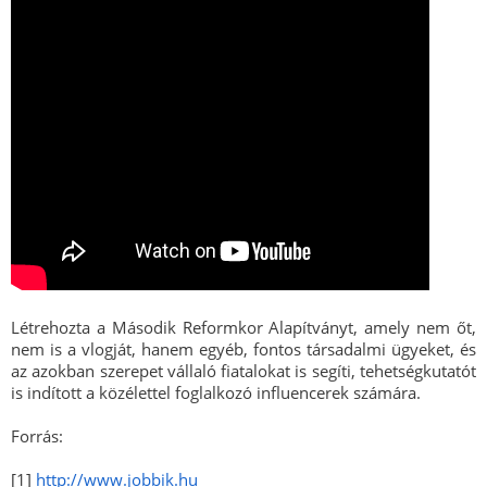
Létrehozta a Második Reformkor Alapítványt, amely nem őt,
nem is a vlogját, hanem egyéb, fontos társadalmi ügyeket, és
az azokban szerepet vállaló fiatalokat is segíti, tehetségkutatót
is indított a közélettel foglalkozó influencerek számára.
Forrás:
[1]
http://www.jobbik.hu