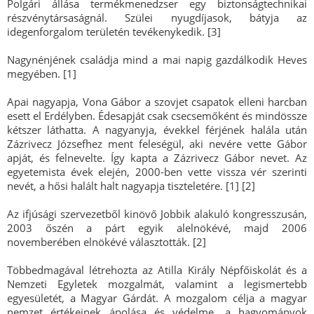
Polgári állása termékmenedzser egy biztonságtechnikai
részvénytársaságnál. Szülei nyugdíjasok, bátyja az
idegenforgalom területén tevékenykedik. [3]
Nagynénjének családja mind a mai napig gazdálkodik Heves
megyében. [1]
Apai nagyapja, Vona Gábor a szovjet csapatok elleni harcban
esett el Erdélyben. Édesapját csak csecsemőként és mindössze
kétszer láthatta. A nagyanyja, évekkel férjének halála után
Zázrivecz Józsefhez ment feleségül, aki nevére vette Gábor
apját, és felnevelte. Így kapta a Zázrivecz Gábor nevet. Az
egyetemista évek elején, 2000-ben vette vissza vér szerinti
nevét, a hősi halált halt nagyapja tiszteletére. [1] [2]
Az ifjúsági szervezetből kinövő Jobbik alakuló kongresszusán,
2003 őszén a párt egyik alelnökévé, majd 2006
novemberében elnökévé választották. [2]
Többedmagával létrehozta az Atilla Király Népfőiskolát és a
Nemzeti Egyletek mozgalmát, valamint a legismertebb
egyesületét, a Magyar Gárdát. A mozgalom célja a magyar
nemzet értékeinek ápolása és védelme, a hagyományok