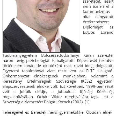
szeretetét, ezért
nem ismeri el a
kommunizmus
által elfogadott
értékrendszert.
Diplomáját az
Eötvös Loránd
Tudományegyetem Bölcsészettudományi Karán szerezte,
három évig pszichológiát is hallgatott. Képesítését tekintve
történelem tanár, de oktatóként csak rövid ideig dolgozott.
Egyetemi tanulmányai alatt részt vett az ELTE Hallgatói
Önkormányzat elnökségének munkájában, valamint a
Keresztény Értelmiségiek Szövetsége (KÉSZ) egyetemi
alapszervezetének elnöke volt. Ezt követően, 1999-ben részt
vett a Jobbik elődje, a Jobboldali Ifjúsági Közösség
megalapításában. Orbán Viktor meghívására tagja lett a
Szövetség a Nemzetért Polgári Körnek (2002). [1]
Feleségével és Benedek nevű gyermekükkel Óbudán élnek.