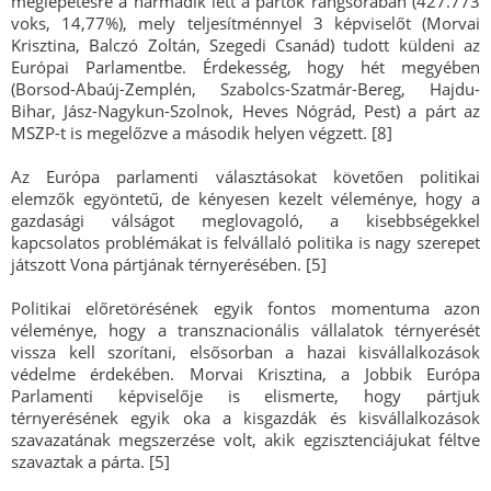
meglepetésre a harmadik lett a pártok rangsorában (427.773
voks, 14,77%), mely teljesítménnyel 3 képviselőt (Morvai
Krisztina, Balczó Zoltán, Szegedi Csanád) tudott küldeni az
Európai Parlamentbe. Érdekesség, hogy hét megyében
(Borsod-Abaúj-Zemplén, Szabolcs-Szatmár-Bereg, Hajdu-
Bihar, Jász-Nagykun-Szolnok, Heves Nógrád, Pest) a párt az
MSZP-t is megelőzve a második helyen végzett. [8]
Az Európa parlamenti választásokat követően politikai
elemzők egyöntetű, de kényesen kezelt véleménye, hogy a
gazdasági válságot meglovagoló, a kisebbségekkel
kapcsolatos problémákat is felvállaló politika is nagy szerepet
játszott Vona pártjának térnyerésében. [5]
Politikai előretörésének egyik fontos momentuma azon
véleménye, hogy a transznacionális vállalatok térnyerését
vissza kell szorítani, elsősorban a hazai kisvállalkozások
védelme érdekében. Morvai Krisztina, a Jobbik Európa
Parlamenti képviselője is elismerte, hogy pártjuk
térnyerésének egyik oka a kisgazdák és kisvállalkozások
szavazatának megszerzése volt, akik egzisztenciájukat féltve
szavaztak a párta. [5]