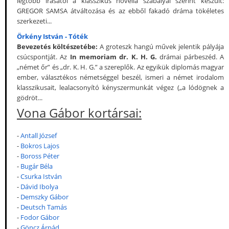
legtöbb írásától a klasszikus novella szabályai szerint készült:
GREGOR SAMSA átváltozása és az ebből fakadó dráma tökéletes
szerkezeti...
Örkény István - Tóték
Bevezetés költészetébe:
A groteszk hangú művek jelentik pályája
csúcspontját. Az
In memoriam dr. K. H. G.
drámai párbeszéd. A
„német őr” és „dr. K. H. G.” a szereplők. Az egyikük diplomás magyar
ember, választékos németséggel beszél, ismeri a német irodalom
klasszikusait, lealacsonyító kényszermunkát végez („a lódögnek a
gödröt...
Vona Gábor kortársai:
-
Antall József
-
Bokros Lajos
-
Boross Péter
-
Bugár Béla
-
Csurka István
-
Dávid Ibolya
-
Demszky Gábor
-
Deutsch Tamás
-
Fodor Gábor
-
Göncz Árpád