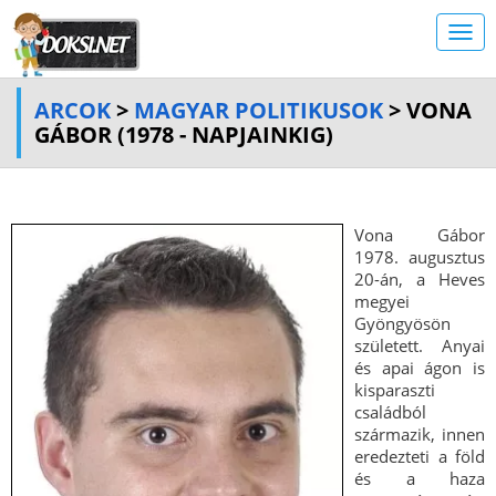
ARCOK
>
MAGYAR POLITIKUSOK
> VONA
GÁBOR (1978 - NAPJAINKIG)
Vona Gábor
1978. augusztus
20-án, a Heves
megyei
Gyöngyösön
született. Anyai
és apai ágon is
kisparaszti
családból
származik, innen
eredezteti a föld
és a haza