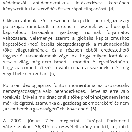
védelmezői antidemokratikus intézkedések keretében
kényszerítik ki a szerződés összeurópai elfogadását. [4]
Cikksorozatának 35. részében kifejtette nemzetgazdasági
politikáját: rámutatott a történelmi eszmék és a hozzájuk
kapcsolódó társadalmi, gazdasági normák folyamatos
változására. Véleménye szerint a globális kapitalizmushoz
kapcsolódó (neo)liberális piacgazdaságnak, a multinacionális
tőke világuralmának, és a részben ebből eredeztethető
fogyasztói társadalomnak vége. Az, hogy milyen fordulatot
vesz a világ, még nem ismert – mondta. A legvalószínűbb,
hogy az emberi létezés tovább rohan a szakadék felé, míg
végül bele nem zuhan. [6]
Politikai ideológiájának fontos momentuma az ökoszociális
nemzetgazdaságra való berendezkedés, illetve az erre való
törekvés. Mivel a multinacionális tőke profitéhségét nem lehet
már kielégíteni, számunka a „gazdaság az emberekért” és nem
„az emberek a gazdaságért” elv követendő. [6]
A 2009. június 7-én megtartott Európai Parlamenti
választásokon, 36,31%-os részvételi arány mellett, a Jobbik