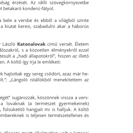
dság érzését. Az idilli szövegkörnyezetbe
t betakaró kondenz-fátyol.
a bele a versbe és ebből a világból szinte
a kiutat keresi, szabadulni akar a háborús
gy László
Katonalovak
című versét. Életem
időszakról, s a közvetlen élményekről ezzel
sült a „hadi állapotokról”, hiszen az illető
n. A költő így írja le emlékeit:
k hajtottak egy sereg csődört, azaz már he-
lt.”; „Lángoló istállókból menekítettem az
gét” sugározzák, köszönnek vissza a vers-
 a lovaknak (a természet gyermekeinek)
 fülsüketítő hangjait mi is halljuk. A költő
mbereknek is teljesen természetellenes és