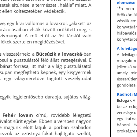
elemzése
etek eltűnése, a természet „halála” miatt. A
"Én nem v
t ellen költészetében védekezik.
örökkön áll
véssük em
e, egy lírai vallomás a lovakról, „akiket” az
könyvtárá
rázolásaiban elsők között örökített meg, s
hiábavaló
 vívmányai. A mű ettől az ősi társtól való
könyvtárba
lékek szertelen megidézésével.
A felvilá
is visszatérnek: a
Búcsúzik a lovacská
-ban
A felvilág
l a pusztulástól félő állat rettegésével. E
mozgalom e
nat forrása, itt már a világ pusztulásától
jellemző vo
 csupán megfejthető képnek, egy kisgyermek
amely min
: egy világméretűvé tágított veszélytudat
ésszerűtle
gondolata a
Radnóti M
gyik legjelentősebb darabja, sajátos világ-
Eclogák
A 
be az eclo
veresége u
a
Fehér lovam
című, rövidebb lélegzetű
egy lírai n
valót sűrít egybe. Ebben a versben nagyon
háború év
nte magunk előtt látjuk a porban szabadon
örökségre ut
zzük az ezüstnyárfákat hajlítgató szellőt,