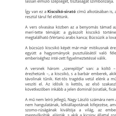
lassan elmúló szépségét, tisztaságát szimbolizálja.
Így van ez a
Kiscsikó-sirató
című alkotásában is, 
resztül tárul fel előttünk.
A vers olvasása közben az a benyomás támad az
merí-tette témáját: a gyászolt kiscsikó tör
megtalálható (Vértanú arabs kanca; Búcsúzik a lova
A búcsúzó kiscsikó képét már-már mitikusnak érezz
együtt a hagyományok pusztulásától való féle
emberiséghez inté-zett figyelmeztetéssé válik.
A versnek három „szereplője” van: a költő –
érezhetünk –, a kiscsikó, s a barbár emberek, akik
távolinak tűnik. Ket-tős tragédia vetül elénk a mű
veszíti el. Az idősík is kettős, az első szakasz
következőben inkább a jelen dominál (siratlak, ficá
A mű nem leíró jellegű, Nagy László számára nem a
nem hangulatának, lelkiállapotának kifejezése, ame
szomo-rúságának kiváltója a világ, az embe
meggyilkolták, elásták, s akik a kicsiny állattal r