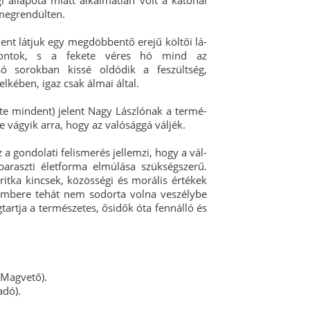
 állapota miatt alkalmatlan volt a katonai
, megrendülten.
lent látjuk egy megdöbbentő erejű költői lá-
sontok, s a fekete véres hó mind az
lsó sorokban kissé oldódik a feszültség,
lkében, igaz csak álmai által.
inte mindent) jelent Nagy Lászlónak a termé-
 vágyik arra, hogy az valósággá váljék.
z a gondolati felismerés jellemzi, hogy a vál-
paraszti életforma elmúlása szükségszerű.
ritka kincsek, közösségi és morális értékek
 embere tehát nem sodorta volna veszélybe
gtartja a természetes, ősidők óta fennálló és
 (Magvető).
adó).