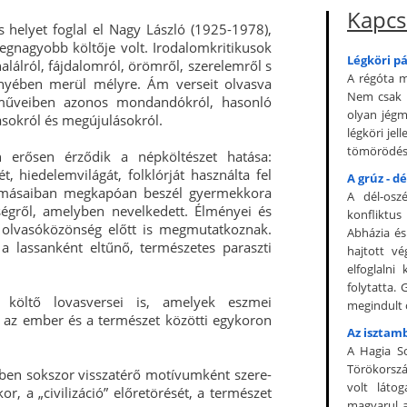
Kapcs
 helyet foglal el Nagy László (1925-1978),
legnagyobb költője volt. Irodalomkritikusok
Légköri p
 halálról, fájdalomról, örömről, szerelemről s
A régóta m
nyében merül mélyre. Ám verseit olvasva
Nem csak G
i műveiben azonos mondandókról, hasonló
olyan jég
ásokról és megújulásokról.
légköri jel
tömörödés 
n erősen érződik a népköltészet hatása:
t, hiedelemvilágát, folklórját használta fel
A grúz - d
allomásaiban megkapóan beszél gyermekkora
A dél-osz
ségről, amelyben nevelkedett. Élményei és
konfliktus
z olvasóközönség előtt is megmutatkoznak.
Abházia és
a lassanként eltűnő, természetes paraszti
hajtott v
elfoglalni
folytatta.
 költő lovasversei is, amelyek eszmei
megindult 
 az ember és a természet közötti egykoron
Az isztam
A Hagia So
Törökorsz
eiben sokszor visszatérő motívumként szere-
volt láto
, a „civilizáció” előretörését, a természet
magyarul a