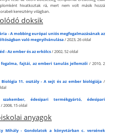
lomként hivatkoztak rá, mert nem volt másik hozzá
orabeli keresztény világban.
olódó doksik
ria - A mobbing európai uniós megfogalmazásának az
ltóságban való megnyilvánulása
/ 2023, 26 oldal
éd - Az ember és az erkölcs
/ 2002, 52 oldal
 fogalma, fajtái, az emberi tanulás jellemzői
/ 2010, 2
 Biológia 11. osztály - A sejt és az ember biológiája
/
ldal
i szakember, édesipari termékgyártó, édesipari
/ 2008, 15 oldal
iskolai anyagok
ty Mihály - Gondolatok a könyvtárban c. versének