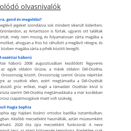
olódó olvasnivalók
ára, gond és megoldás?
eglévő jegeket szondázva sok mindent sikerült kideríteni.
rönlandon, az Antartiszon is fúrtak, ugyanis ott találtak
mintát, mely nem mozog, és folyamatosan zárta magába a
lemzőket, ahogyan a friss hó ráhullott a meglévő rétegre, és
közben magába zárta a pihék közötti levegőt.
él-oszétiai háború
étiai háború 2008 augusztusában kezdődött fegyveres
 az egyik oldalon Grúzia, a másik oldalon Dél-Oszétia,
 Oroszország között. Oroszország szerint Grúzia népirtást
égre az oszétok ellen, ezért megtámadta a Dél-Oszétiát
 készülő grúz erőket, majd a támadást Oszétián kívül is
 Grúzia szerint Dél-Oszétia megtámadására a már korábban
orosz csapatmozgások miatt volt szükség.
buli Hagia Sophia
phia egy hajdani bizánci ortodox bazilika Isztambulban,
ágban. Később mecsetként használták, aztán múzeumként
gatható. 2020 óta újra mecsetként funkcionál. A neve
nnyit tesz: az isteni bölcsesség temploma. Eredetileg csak