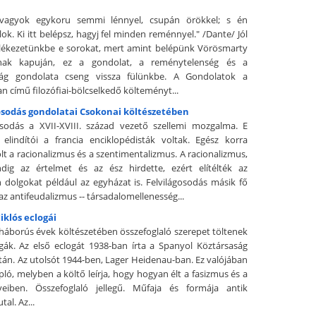
agyok egykoru semmi lénnyel, csupán örökkel; s én
ok. Ki itt belépsz, hagyj fel minden reménnyel." /Dante/ Jól
lékezetünkbe e sorokat, mert amint belépünk Vörösmarty
nak kapuján, ez a gondolat, a reménytelenség és a
ság gondolata cseng vissza fülünkbe. A Gondolatok a
n című filozófiai-bölcselkedő költeményt...
gosodás gondolatai Csokonai költészetében
osodás a XVII-XVIII. század vezető szellemi mozgalma. E
lindítói a francia enciklopédisták voltak. Egész korra
lt a racionalizmus és a szentimentalizmus. A racionalizmus,
dig az értelmet és az ész hirdette, ezért elítélték az
n dolgokat például az egyházat is. Felvilágosodás másik fő
z antifeudalizmus -- társadalomellenesség...
iklós eclogái
háborús évek költészetében összefoglaló szerepet töltenek
gák. Az első eclogát 1938-ban írta a Spanyol Köztársaság
tán. Az utolsót 1944-ben, Lager Heidenau-ban. Ez valójában
apló, melyben a költő leírja, hogy hogyan élt a fasizmus és a
eiben. Összefoglaló jellegű. Műfaja és formája antik
al. Az...