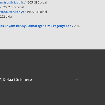
 második kiadás
/ 1955, 336 oldal
ó
/ 2002, 172 oldal
ágtana, tankönyv
/ 1968, 243 oldal
 252 oldal
rás Anyám könnyű álmot ígér című regényében
/ 2007
A Doksi története