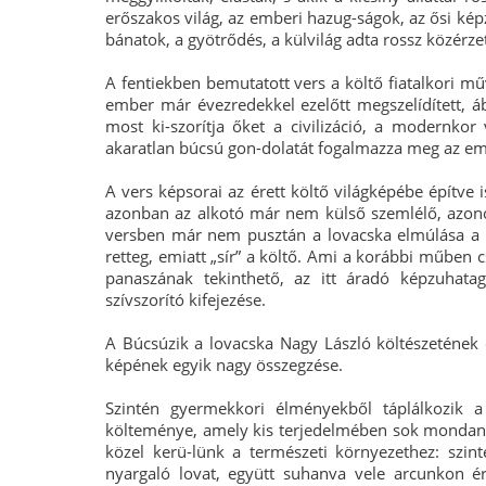
erőszakos világ, az emberi hazug-ságok, az ősi képz
bánatok, a gyötrődés, a külvilág adta rossz közérze
A fentiekben bemutatott vers a költő fiatalkori műv
ember már évezredekkel ezelőtt megszelídített, áb
most ki-szorítja őket a civilizáció, a modernkor
akaratlan búcsú gon-dolatát fogalmazza meg az em
A vers képsorai az érett költő világképébe építve 
azonban az alkotó már nem külső szemlélő, azonosu
versben már nem pusztán a lovacska elmúlása a bá
retteg, emiatt „sír” a költő. Ami a korábbi műben
panaszának tekinthető, az itt áradó képzuhatag
szívszorító kifejezése.
A Búcsúzik a lovacska Nagy László költészetének e
képének egyik nagy összegzése.
Szintén gyermekkori élményekből táplálkozik 
költeménye, amely kis terjedelmében sok mondani
közel kerü-lünk a természeti környezethez: szi
nyargaló lovat, együtt suhanva vele arcunkon ére