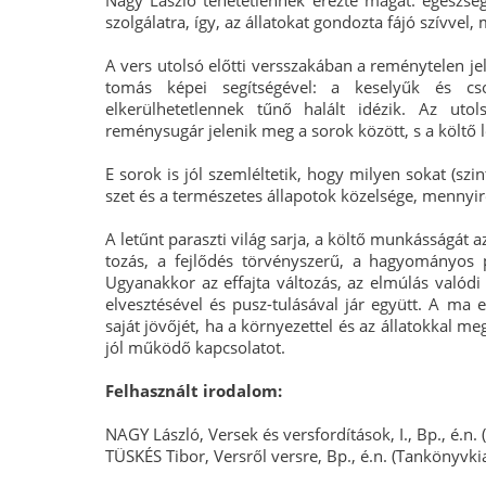
Nagy László tehetetlennek érezte magát: egészségi
szolgálatra, így, az állatokat gondozta fájó szívvel
A vers utolsó előtti versszakában a reménytelen je
tomás képei segítségével: a keselyűk és c
elkerülhetetlennek tűnő halált idézik. Az uto
reménysugár jelenik meg a sorok között, s a költő le
E sorok is jól szemléltetik, hogy milyen sokat (sz
szet és a természetes állapotok közelsége, mennyire
A letűnt paraszti világ sarja, a költő munkásságát a
tozás, a fejlődés törvényszerű, a hagyományos 
Ugyanakkor az effajta változás, az elmúlás valódi 
elvesztésével és pusz-tulásával jár együtt. A ma
saját jövőjét, ha a környezettel és az állatokkal me
jól működő kapcsolatot.
Felhasznált irodalom:
NAGY László, Versek és versfordítások, I., Bp., é.n.
TÜSKÉS Tibor, Versről versre, Bp., é.n. (Tankönyvki