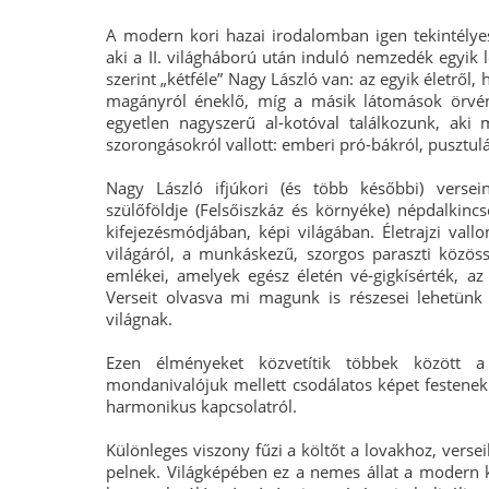
A modern kori hazai irodalomban igen tekintélyes
aki a II. világháború után induló nemzedék egyik 
szerint „kétféle” Nagy László van: az egyik életről,
magányról éneklő, míg a másik látomások örvé
egyetlen nagyszerű al-kotóval találkozunk, ak
szorongásokról vallott: emberi pró-bákról, pusztul
Nagy László ifjúkori (és több későbbi) versei
szülőföldje (Felsőiszkáz és környéke) népdalkincsé
kifejezésmódjában, képi világában. Életrajzi v
világáról, a munkáskezű, szorgos paraszti közös
emlékei, amelyek egész életén vé-gigkísérték, a
Verseit olvasva mi magunk is részesei lehetünk 
világnak.
Ezen élményeket közvetítik többek között a
mondanivalójuk mellett csodálatos képet festenek
harmonikus kapcsolatról.
Különleges viszony fűzi a költőt a lovakhoz, vers
pelnek. Világképében ez a nemes állat a modern kor