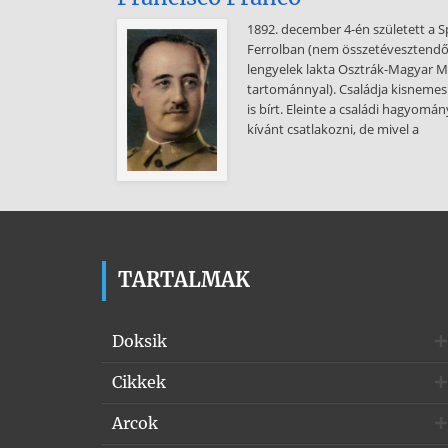
1892. december 4-én született a S
Ferrolban (nem összetévesztendő
lengyelek lakta Osztrák-Magyar Mo
tartománnyal). Családja kisnemesi 
is bírt. Eleinte a családi hagyom
kívánt csatlakozni, de mivel a
TARTALMAK
Doksik
Cikkek
Arcok