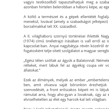
vagyis testközelből tapasztalhatjuk meg a szaba
azonban hirtelen belerobban a háború képe, az ege
A költő a természet és a gépek ellentétét foglalj
menekül, lovával (amely a szabadságot jelképezi) 
borzalmakkal teli XX. századból.
A II. világháború szörnyű történései ihlették Na
(1974) című önéletrajzi írásában is vall erről az 
kapcsolat-ban. Anyai nagybátyja révén közelről érte
fogatosként telje-sített szolgálatot a magyar seregbe
„Egész télen szóltak az ágyúk a Balatonnál. Némete
rélteket, mert lábuk fel az ágyékig csupa vér vo
állatokat.”
Ezek az élmények, melyek az ember „embertelensé
ben, amit olvasva saját bőrünkön érezhetjük
szenvedését, a front erőszakos képeit mi is látjuk,
rámutat arra, hogy aho-gyan a lovaknak, úgy az e
elviselhetetlen az élet egy harcok-kal teli világban.