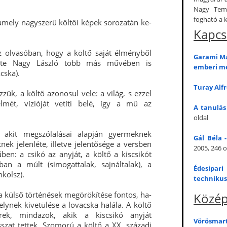
Nagy Temp
fogható a k
amely nagyszerű költői képek sorozatán ke-
Kapcs
 olvasóban, hogy a költő saját élményből
Garami Má
ténete Nagy László több más művében is
emberi mé
cska).
Turay Alfr
ük, a költő azonosul vele: a világ, s ezzel
lmét, vízióját vetíti belé, így a mű az
A tanulás
oldal
 akit megszólalásai alapján gyermeknek
Gál Béla -
nek jelenléte, illetve jelentősége a versben
2005, 246 o
ben: a csikó az anyját, a költő a kiscsikót
ban a múlt (simogattalak, sajnáltalak), a
Édesipar
nkolsz).
technikus
 külső történések megörökítése fontos, ha-
Közép
lynek kivetülése a lovacska halála. A költő
rek, mindazok, akik a kiscsikó anyját
Vörösmar
osszat tettek. Szomorú a költő a XX. századi