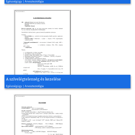
Egészségügy | Aneszteziológia
A szívelégtelenség és kezelése
2008, 2 oldal
Egészségügy | Aneszteziológia