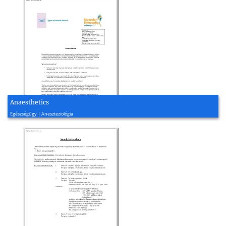
Anaesthetics
2001, 4 oldal
Egészségügy | Aneszteziológia