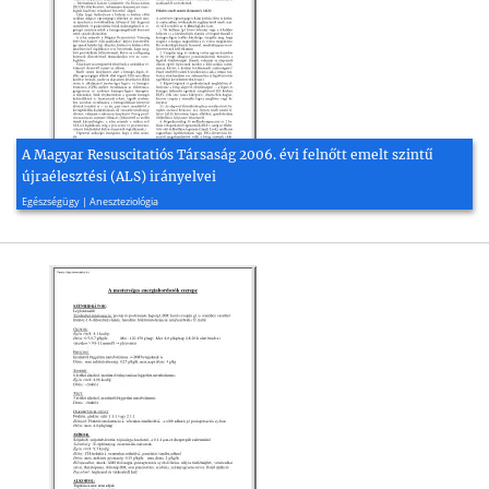
A Magyar Resuscitatiós Társaság 2006. évi felnőtt emelt szintű
újraélesztési (ALS) irányelvei
2006, 4 oldal
Egészségügy | Aneszteziológia