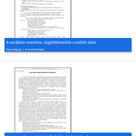
A narkózis vezetése, légútbiztosítás a műtét alatt
2008, 2 oldal
Egészségügy | Aneszteziológia