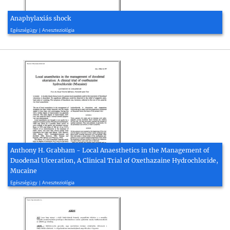
Anaphylaxiás shock
2008, 1 oldal
Egészségügy | Aneszteziológia
Anthony H. Grabham - Local Anaesthetics in the Management of
Duodenal Ulceration, A Clinical Trial of Oxethazaine Hydrochloride,
Mucaine
2006, 2 oldal
Egészségügy | Aneszteziológia