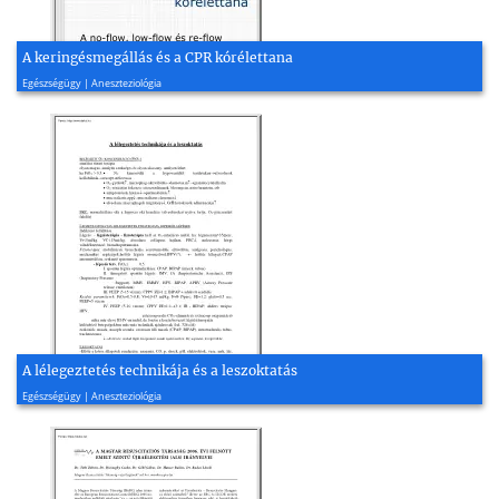
A keringésmegállás és a CPR kórélettana
2003, 10 oldal
Egészségügy | Aneszteziológia
A lélegeztetés technikája és a leszoktatás
2008, 2 oldal
Egészségügy | Aneszteziológia