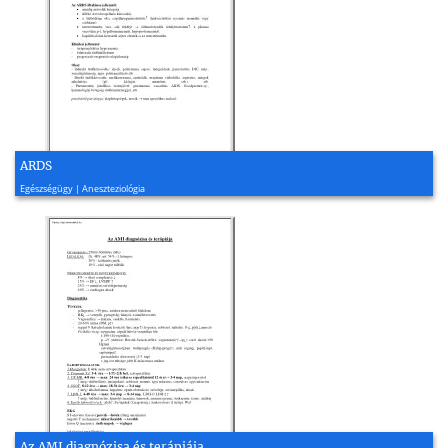
ARDS
2008, 4 oldal
Egészségügy | Aneszteziológia
Az AMI diagnózisa és terápiája