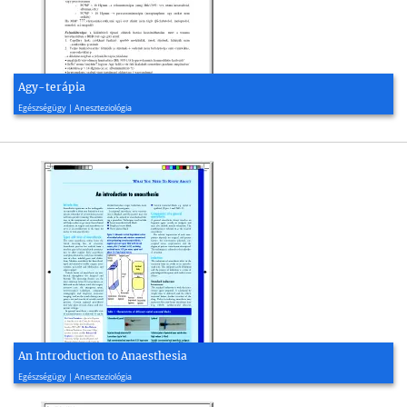
Agy-terápia
2008, 2 oldal
Egészségügy | Aneszteziológia
An Introduction to Anaesthesia
2013, 5 oldal
Egészségügy | Aneszteziológia