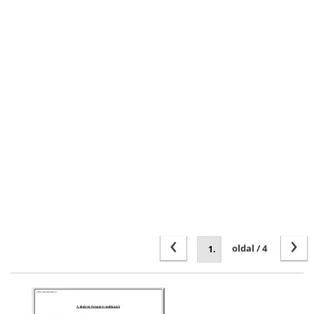
‹
›
oldal / 4