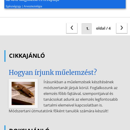
2008, 3 oldal
Egészségügy | Aneszteziológia
‹
›
oldal / 4
CIKKAJÁNLÓ
Hogyan írjunk műelemzést?
Írásunkban a műelemzések készítésének
módszertanát járjuk körül. Foglalkozunk az
elemzés főbb fajtáival, szempontjaival és
tanácsokat adunk az elemzés legfontosabb
tartalmi elemeivel kapcsolatban is.
Módszertani útmutatónk főként tanulók számára készült!