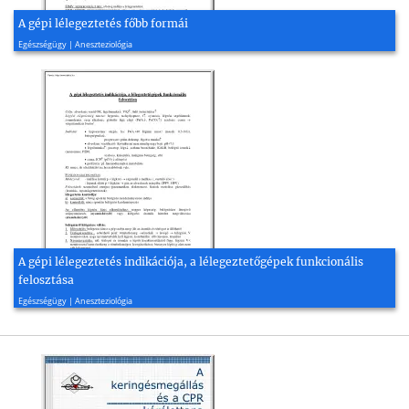
A gépi lélegeztetés főbb formái
2008, 2 oldal
Egészségügy | Aneszteziológia
A gépi lélegeztetés indikációja, a lélegeztetőgépek funkcionális
felosztása
2008, 1 oldal
Egészségügy | Aneszteziológia