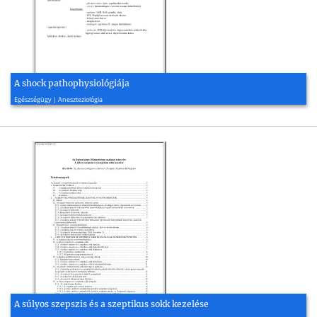
A shock pathophysiológiája
2008, 3 oldal
Egészségügy | Aneszteziológia
A súlyos szepszis és a szeptikus sokk kezelése
2015, 51 oldal