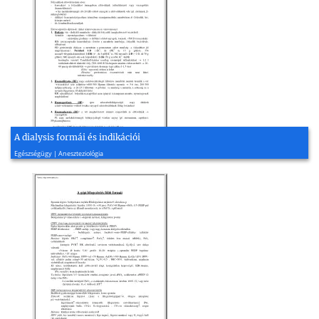
A dialysis formái és indikációi
2008, 2 oldal
Egészségügy | Aneszteziológia