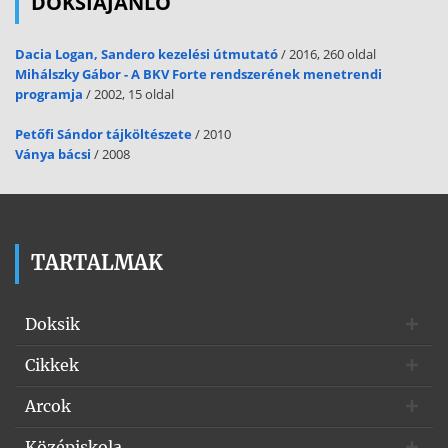
DOKSIAJÁNLÓ
Dacia Logan, Sandero kezelési útmutató
/ 2016, 260 oldal
Mihálszky Gábor - A BKV Forte rendszerének menetrendi
programja
/ 2002, 15 oldal
Petőfi Sándor tájköltészete
/ 2010
Ványa bácsi
/ 2008
TARTALMAK
Doksik
Cikkek
Arcok
Középiskola