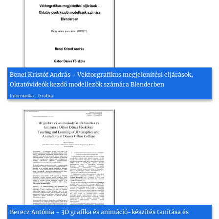
Benei Kristóf András - Vektorgrafikus megjelenítési eljárások,
Oktatóvideók kezdő modellezők számára Blenderben
2015, 74 oldal
Informatika | Grafika
Berecz Antónia - 3D grafika és animáció-készítés tanítása és