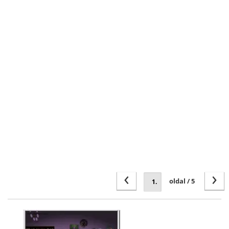
‹
›
oldal / 5