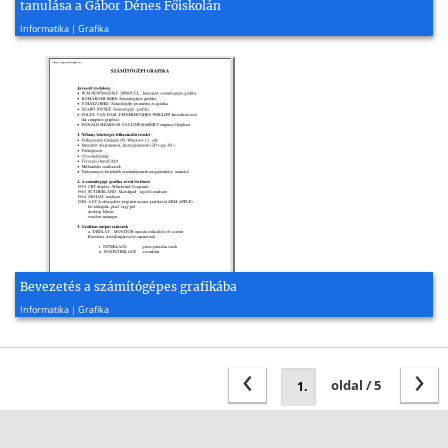
tanulása a Gábor Dénes Főiskolán
2016, 12 oldal
Informatika | Grafika
Bevezetés a számítógépes grafikába
2000, 30 oldal
Informatika | Grafika
‹
›
oldal / 5