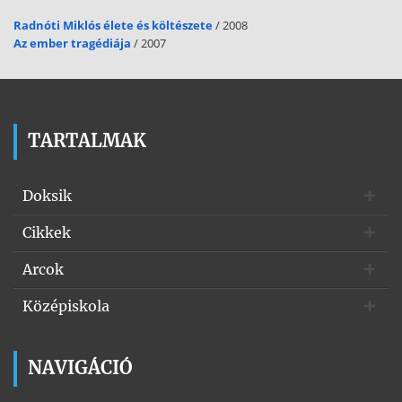
Radnóti Miklós élete és költészete
/ 2008
Az ember tragédiája
/ 2007
TARTALMAK
Doksik
Cikkek
Arcok
Középiskola
NAVIGÁCIÓ