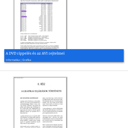
A DVD rippelés és az AVI rejtelmei
2002, 119 oldal
Informatika | Grafika