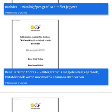
Barhács - Számítógépes grafika elmélet jegyzet
2002, 62 oldal
Informatika | Grafika
Benei Kristóf András - Vektorgrafikus megjelenítési eljárások,
Oktatóvideók kezdő modellezők számára Blenderben
2015, 74 oldal
Informatika | Grafika