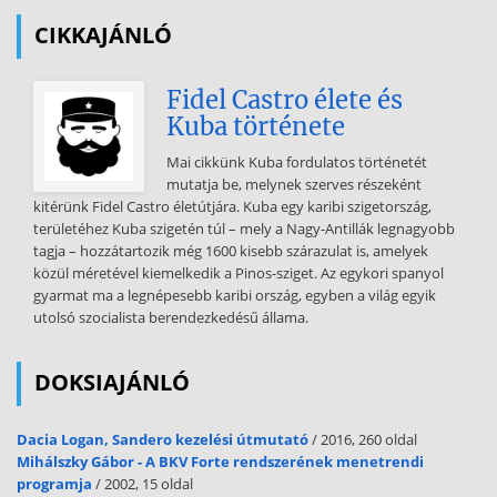
CIKKAJÁNLÓ
Fidel Castro élete és
Kuba története
Mai cikkünk Kuba fordulatos történetét
mutatja be, melynek szerves részeként
kitérünk Fidel Castro életútjára. Kuba egy karibi szigetország,
területéhez Kuba szigetén túl – mely a Nagy-Antillák legnagyobb
tagja – hozzátartozik még 1600 kisebb szárazulat is, amelyek
közül méretével kiemelkedik a Pinos-sziget. Az egykori spanyol
gyarmat ma a legnépesebb karibi ország, egyben a világ egyik
utolsó szocialista berendezkedésű állama.
DOKSIAJÁNLÓ
Dacia Logan, Sandero kezelési útmutató
/ 2016, 260 oldal
Mihálszky Gábor - A BKV Forte rendszerének menetrendi
programja
/ 2002, 15 oldal