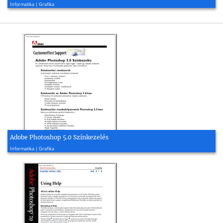
1999, 18 oldal
Informatika | Grafika
Adobe Photoshop 5.0 Színkezelés
1999, 67 oldal
Informatika | Grafika