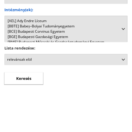
Intézmény(ek):
Lista rendezése: