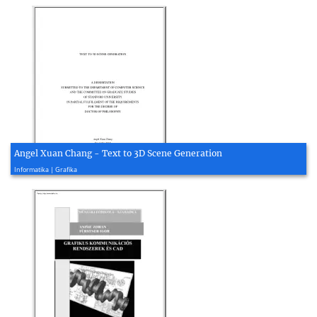
Angel Xuan Chang - Text to 3D Scene Generation
2015, 203 oldal
Informatika | Grafika