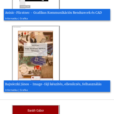
Anisic-Fürstner - Grafikus Kommunikációs Rendszerek és CAD
2005, 137 oldal
Informatika | Grafika
Bajnóczki János - Image-fájl készítés, ellenőrzés, felhasználás
2014, 30 oldal
Informatika | Grafika