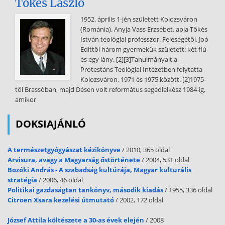
Tőkés László
1952. április 1-jén született Kolozsváron
(Románia). Anyja Vass Erzsébet, apja Tőkés
István teológiai professzor. Feleségétől, Joó
Edittől három gyermekük született: két fiú
és egy lány. [2][3]Tanulmányait a
Protestáns Teológiai Intézetben folytatta
Kolozsváron, 1971 és 1975 között. [2]1975-
től Brassóban, majd Désen volt református segédlelkész 1984-ig,
amikor
DOKSIAJÁNLÓ
A természetgyógyászat kézikönyve
/ 2010, 365 oldal
Arvisura, avagy a Magyarság őstörténete
/ 2004, 531 oldal
Bozóki András - A szabadság kultúrája, Magyar kulturális
stratégia
/ 2006, 46 oldal
Politikai gazdaságtan tankönyv, második kiadás
/ 1955, 336 oldal
Citroen Xsara kezelési útmutató
/ 2002, 172 oldal
József Attila költészete a 30-as évek elején
/ 2008