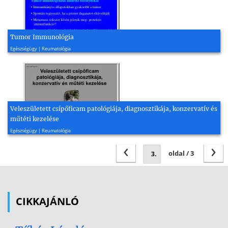
Tumor Immunológia
2009, 18 oldal
Egészségügy | Reumatológia
Veleszületett csípőficam patológiája, diagnosztikája, konzervatív és
műtéti kezelése
2011, 48 oldal
Egészségügy | Reumatológia
‹
›
oldal / 3
CIKKAJÁNLÓ