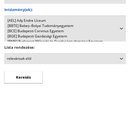
Intézmény(ek):
Lista rendezése: