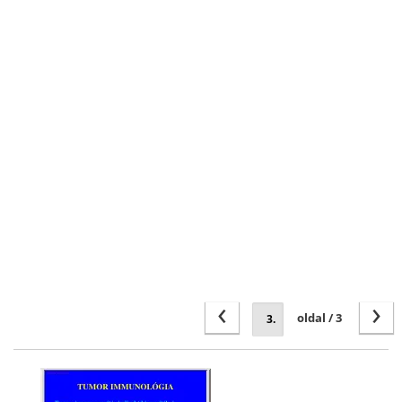
‹
›
oldal / 3