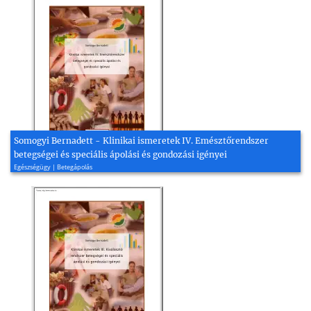
Somogyi Bernadett - Klinikai ismeretek IV. Emésztőrendszer
betegségei és speciális ápolási és gondozási igényei
Egészségügy | Betegápolás