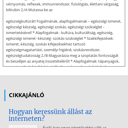
vérnyomás, reflexek, immunrendszer, fiziológiás, élettani sárgaság,
bilirubin 2./A Mutassa be az
egészségkultúrát! Fogalmának, alapfogalmainak – egészségi ismeret,
egészségi készség, egészségi szokás, egészségi szükséglet -
ismertetésével! * Alapfogalmak : kultúra, kulturáltság, egészség,
egészségi ismeret- készség- szokás-szükséglet * Szakkifejezések:
ismeret, készség, szokás kifejezésekhez tartozó
egészségmagatartást, személyi higiéné, szokásrendszer,
egészségtudatosság 2./B Magyarázza meg a szoptatás fontosságát
és beszéljen az anyatej összetételéről! * Alapfogalmak: tápanyagok,
energiaszükséglet, fehérje, telítetlen zsírsavak, szénhidrátok,
büfiztetés, zavartalan szoptatás * Szakkifejezések: colostrum,
prolactin, oxytocin 3./A Értelmezze a pozitív egészségfogalom
jelentőségét az egészségmegőrzés szempontjából, az
egészségmegőrzés nemzetközi és hazai vonatkozásainak
CIKKAJÁNLÓ
ismertetésével! * Alapfogalmak : pozitív egészségjegyek,
egészségmegőrzés, ENSZ, WHO. emberi jogok *
Hogyan keressünk állást az
Szakkifejezések: lsd. az alapfogalmaknál megjelölt szakkifejezéseket
interneten?
3./B Jellemezze a csecsemő játéktevékenységének fejlődését!
Mutassa be az értelmi, érzelmi, valamint szociális fejlődésének
Évről-évre egyre jelentősebbé válik az