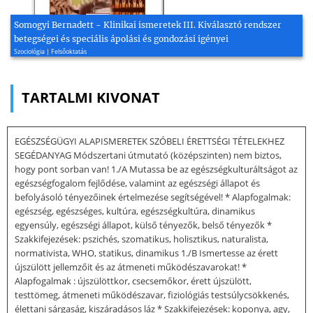
Somogyi Bernadett - Klinikai ismeretek III. Kiválasztó rendszer
betegségei és speciális ápolási és gondozási igényei
Szociológia | Felsőoktatás
TARTALMI KIVONAT
EGÉSZSÉGÜGYI ALAPISMERETEK SZÓBELI ÉRETTSÉGI TÉTELEKHEZ
SEGÉDANYAG Módszertani útmutató (középszinten) nem biztos,
hogy pont sorban van! 1./A Mutassa be az egészségkulturáltságot az
egészségfogalom fejlődése, valamint az egészségi állapot és
befolyásoló tényezőinek értelmezése segítségével! * Alapfogalmak:
egészség, egészséges, kultúra, egészségkultúra, dinamikus
egyensúly, egészségi állapot, külső tényezők, belső tényezők *
Szakkifejezések: pszichés, szomatikus, holisztikus, naturalista,
normativista, WHO, statikus, dinamikus 1./B Ismertesse az érett
újszülött jellemzőit és az átmeneti működészavarokat! *
Alapfogalmak : újszülöttkor, csecsemőkor, érett újszülött,
testtömeg, átmeneti működészavar, fiziológiás testsúlycsökkenés,
élettani sárgaság, kiszáradásos láz * Szakkifejezések: koponya, agy,