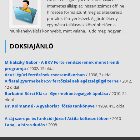
lényegét, és a fejlődés elősegítésének lehetőségeit! * Alapfogalmak:
internetes álláspiac, hiszen számos offline
manipuláció, kéttárgyas manipuláció, szem- kézkoordináció,
hirdetési forma szűnt meg az álláskereső
beszédre előkészítő szakasz, gőgicsélés, lalázó- korszak *
portálok térnyerésével. A gördülékeny
Szakkifejezések: lsd. alapfogalmak 4./A Mutassa be a táplálkozás
egymásra találásnak köszönhetően a
élettani alapjait, fontosságát az egészségmegőrzésben! Értelmezze a
munkahelyváltás könnyebb, mint valaha. Tudd meg, hogyan!
táplálkozás hibáit, kiemelten az élvezeti szerek káros hatásainak
következményeit! * Alapfogalmak: tápanyagok, fehérjék, zsírok,
DOKSIAJÁNLÓ
szénhidrátok, vitaminok, ásványi anyagok, reformétkezés, koffein,
alkohol, nikotin, drogok * Szakkifejezések: aminosavak, esszenciális,
koleszterin, vegetáriánus, testkontroll, kalóriaigény 4./B Mutassa be
Mihálszky Gábor - A BKV Forte rendszerének menetrendi
az iskolaérettség szerepét, elvi kérdéseit, és az
programja
/ 2002, 15 oldal
Acut légúti fertőzések csecsemőkorban
/ 1998, 3 oldal
iskolaérettség vizsgálatának területeit! * Alapfogalmak:
A fiatal gyermekek RSV fertőzésének egészségügyi terhe
/ 2012,
iskolaérettség, tankötelezettség, testmagasság, testtömeg,
12 oldal
mellkörfogat, látáshiba, alkalmazkodóképesség,
Barbainé Bérci Klára - Gyermekbetegségek ápolása
/ 2010, 24
kiegyensúlyozottság, beszédkészség, mennyiségfogalom *
oldal
Szakkifejezések: mozgáskoordináció, finommozgás -koordináció,
Dr. Kolmanné - A gyakorlati főzés tankönyve
/ 1939, 413 oldal
vizuomotoros koordináció szociális érettség,
teljesítménymotiváltság, pozitív érzelem 5./A Ismertesse a
A táj szerepe és funkciói József Attila költészetében
/ 2010
betegséghez vezető leggyakoribb okokat és a betegség hatását az
Lapaj, a híres dudás
/ 2008
egyénre! * Alapfogalmak: betegség, külső- belső okok, veleszületett,
alkat, életkor, élő-élettelen kórokok, elektromossugárzási- légköri-
mechanikai ártalmak, kórokozók, fertőzés * Szakkifejezések: heveny,