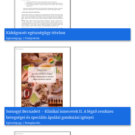
Kidolgozott egészségügy tételsor
Egészségügy | Középiskola
Somogyi Bernadett - Klinikai ismeretek II. A légző rendszer
betegségei és speciális ápolási gondozási igényei
Egészségügy | Betegápolás